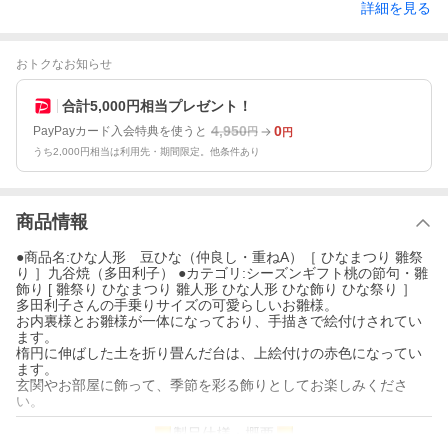
詳細を見る
おトクなお知らせ
合計5,000円相当プレゼント！
4,950
0
PayPayカード入会特典を使うと
円
円
うち2,000円相当は利用先・期間限定。他条件あり
商品情報
●商品名:ひな人形 豆ひな（仲良し・重ねA）［ ひなまつり 雛祭
り ］九谷焼（多田利子） ●カテゴリ:シーズンギフト桃の節句・雛
飾り [ 雛祭り ひなまつり 雛人形 ひな人形 ひな飾り ひな祭り ］
多田利子さんの手乗りサイズの可愛らしいお雛様。
お内裏様とお雛様が一体になっており、手描きで絵付けされてい
ます。
楕円に伸ばした土を折り畳んだ台は、上絵付けの赤色になってい
ます。
玄関やお部屋に飾って、季節を彩る飾りとしてお楽しみくださ
い。