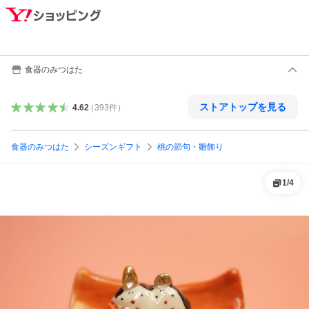
食器のみつはた
ストアトップを見る
4.62
（
393
件
）
食器のみつはた
シーズンギフト
桃の節句・雛飾り
1
/
4