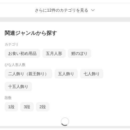
さらに12件のカテゴリを見る
関連ジャンルから探す
カテゴリ
お食い初め用品
五月人形
鯉のぼり
ひな人形人数
二人飾り（親王飾り）
五人飾り
七人飾り
十五人飾り
段数
1段
3段
2段