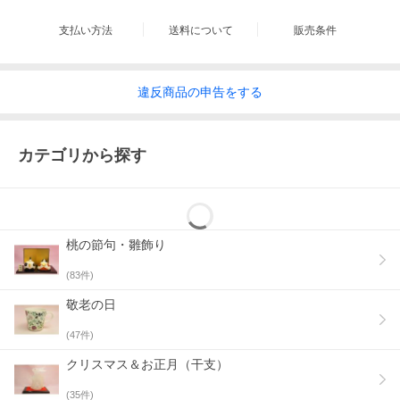
支払い方法
送料について
販売条件
違反
商品の
申告をする
カテゴリから探す
桃の節句・雛飾り
(
83
件)
敬老の日
(
47
件)
クリスマス＆お正月（干支）
(
35
件)