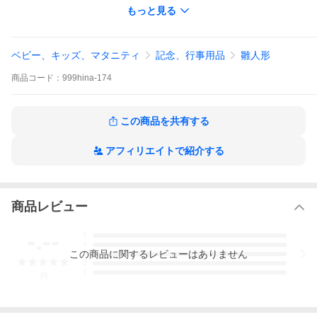
九谷焼（多田利子）
もっと見る
６．５×６×高さ３．５cm
1〜2日
ベビー、キッズ、マタニティ
記念、行事用品
雛人形
商品
コード：
999hina-174
この商品を共有する
アフィリエイトで紹介する
商品レビュー
-.--
5
4
この
商品
に関するレビューはありません
3
2
1
-
件