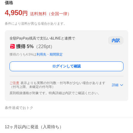
価格
4,950
円
送料無料
（
全国一律
）
条件により送料が異なる場合があります。
全額PayPay残高で支払い&LINEと連携で
内訳
獲得
5
%
（
226
pt）
獲得のうち4.5%は
利用先・期間限定
ログインして確認
ご注意
表示よりも実際の付与数・付与率が少ない場合があります
詳細
（付与上限、未確定の付与等）
原則税抜価格が対象です。特典詳細は内訳でご確認ください。
条件達成でおトク
12ヶ月以内に発送（入荷待ち）