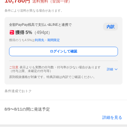
10,780
円
送料無料
（
全国一律
）
条件により送料が異なる場合があります。
全額PayPay残高で支払い&LINEと連携で
内訳
獲得
5
%
（
494
pt）
獲得のうち4.5%は
利用先・期間限定
ログインして確認
ご注意
表示よりも実際の付与数・付与率が少ない場合があります
詳細
（付与上限、未確定の付与等）
原則税抜価格が対象です。特典詳細は内訳でご確認ください。
条件達成でおトク
8/9〜8/11の間に発送予定
詳細を見る