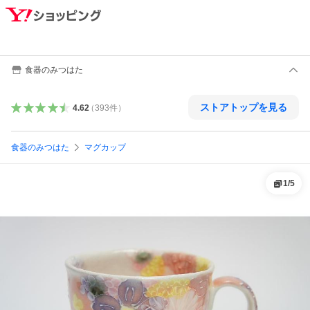
食器のみつはた
ストアトップを見る
4.62
（
393
件
）
食器のみつはた
マグカップ
1
/
5