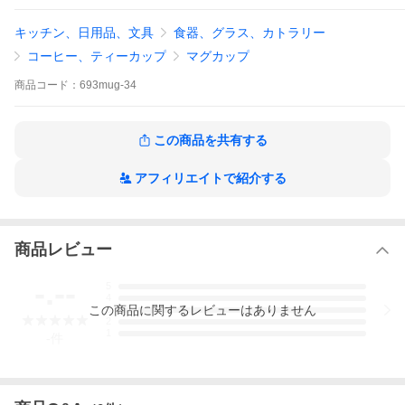
キッチン、日用品、文具
食器、グラス、カトラリー
「工房ゆずりは」は女性だけの工房で、繊細でキレイな花柄が大
人気です。
コーヒー、ティーカップ
マグカップ
一つ一つ丁寧に手描きされた花には個体差がありますので、予
め、ご了承ください。
商品
コード：
693mug-34
工房ゆずりは
この商品を共有する
直径９．５cm（ハンドルまで１２．５cm）×高さ
８．５cm
アフィリエイトで紹介する
1〜2日
商品レビュー
-.--
5
4
この
商品
に関するレビューはありません
3
2
1
-
件