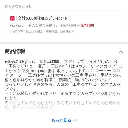
おトクなお知らせ
合計5,000円相当プレゼント！
10,780
5,780
PayPayカード入会特典を使うと
円
円
うち2,000円相当は利用先・期間限定。他条件あり
商品情報
●商品名:ゆずりは 紅彩花間取 マグカップ［ 女性だけの工房
「工房ゆずりは」 瀬戸 ］工房ゆずりは ●カテゴリ:マグカップ [ ま
ぐかっぷ マグ mug cup 把手 取っ手 ホットミルク コーヒー ココ
ア スープ ］ 工房ゆずりは [ 女性だけの工房 手造り、手描きの花
柄の色彩鮮やかな器が特徴 ］ 美濃焼・瀬戸焼のマグカップ
ぽってりとした厚みのある、人気の「工房ゆずりは」のマグカッ
プです。
一面に花模様が描かれており、まるでマグカップがお花畑になっ
たよう。
内面にもキレイな花があり、飲んでいる時もキレイな花が眺めら
れ、幸せいっぱいの気分に。
贈り物にもよく、華やかな色使いなので、箱を開けた時の感動も
いっぱい！
もっと見る
土味の温かみと、はんなりと優しい色使いのマグカップで、リラ
ックスタイムをお過ごしください。