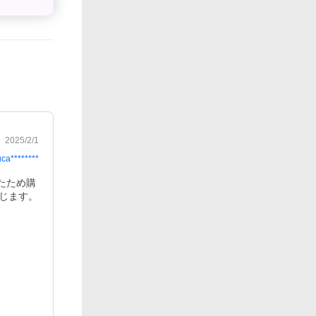
2025/2/1
uca********
たため購
じます。
