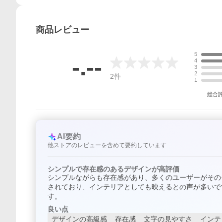
商品
レビュー
5
-.--
4
3
2
2
件
1
総合
AI要約
他ストアのレビューを含めて要約しています
シンプルで存在感のあるデザインが高評価
シンプルながらも存在感があり、多くのユーザーがその
されており、インテリアとしても映えるとの声が多いで
す。
良い点
デザインの高級感
存在感
文字の見やすさ
インテ