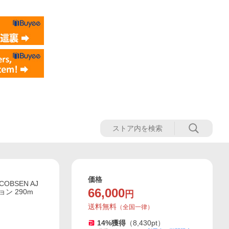
価格
BSEN AJ
66,000
ン 290m
円
送料無料
（
全国一律
）
14
%獲得
（
8,430
pt）