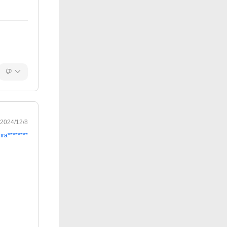
2024/12/8
ra********