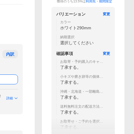
獲得のうち13.5%は
利用先・期間限定
バリエーション
変更
カラー
ホワイト290mm
納期選択
選択してください
確認事項
変更
内訳
お取寄・予約購入のキャン
セル不可。
了承する。
小キズや磨き跡等の個体差
での返品不可。
了承する。
沖縄・北海道・一部離島は
別途送料。
付
了承する。
詳細
送料無料注文の配送方法指
定不可（ネコポス含む）
了承する。
お取寄せ・ご予約を選択の
場合は明日つく対象外
了承する。