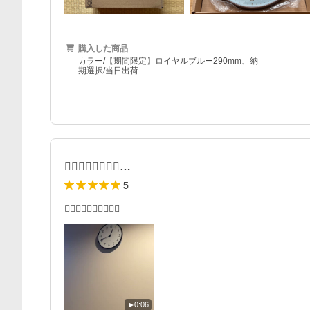
購入した商品
カラー/【期間限定】ロイヤルブルー290mm、納
期選択/当日出荷
🙆‍♂️🙆‍♂️🙆‍♂️🙆‍♂…
5
🙆‍♂️🙆‍♂️🙆‍♂️🙆‍♂️🙆‍♂️
0:06