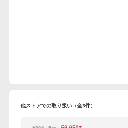
他ストアでの取り扱い（全
3
件）
56,650
最安値
（新品）