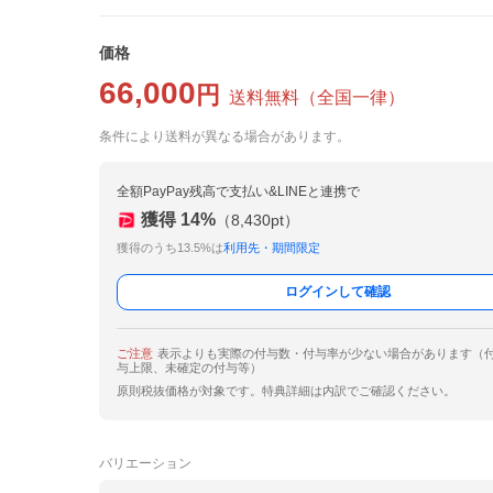
価格
66,000
円
送料無料
（
全国一律
）
条件により送料が異なる場合があります。
全額PayPay残高で支払い&LINEと連携で
獲得
14
%
（
8,430
pt）
獲得のうち13.5%は
利用先・期間限定
ログインして確認
ご注意
表示よりも実際の付与数・付与率が少ない場合があります（
与上限、未確定の付与等）
原則税抜価格が対象です。特典詳細は内訳でご確認ください。
バリエーション