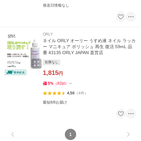
発送日情報なし
ORLY
ネイル ORLY オーリー うすめ液 ネイル ラッカ
ー マニキュア ポリッシュ 再生 復活 59mL 品
番 43135 ORLY JAPAN 直営店
在庫なし
1,815
円
5
%
（
82
pt
）
4.50
（
4
件
）
最短8/8お届け
1