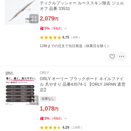
ティクルプッシャー ルーススキン除去 ジェル
オフ 品番 33531
2,079
円
5
%
（
94
pt
）
4.75
（
4
件
）
12時までの注文で当日発送（休業日を除く）
ORLY
ORLY オーリー ブラックボード ネイルファイ
ル 爪やすり 品番43574-1 【ORLY JAPAN 直営
店】
在庫なし
1,078
円
5
%
（
48
pt
）
4.29
（
14
件
）