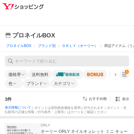
プロネイルBOX
プロネイルBOX
ブランド別
ＯＲＬＹ（オーリー）
周辺アイテム（リ
1
価格帯
送料無料
すべての条
色
ブランド
カテゴリ
3
件
おすすめ順
表示
表示情報について
｜ポイントは原則税抜価格を基準に付与されます｜ポイント・支
払額等の正確な情報（付与条件・上限等）はカートをご確認ください
ORLY
オーリー ORLY ネイルキュレット ミニ キュー