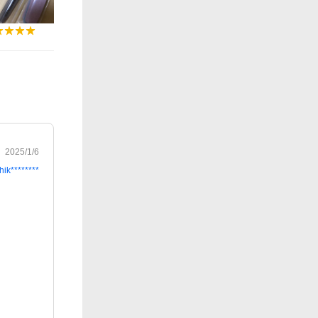
2025/1/6
hik********