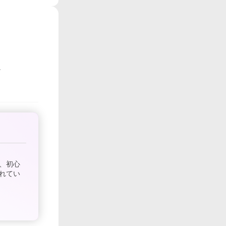
、初心
れてい