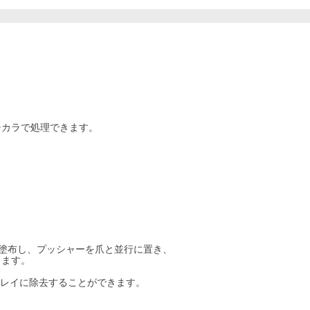
。
チカラで処理できます。
量塗布し、プッシャーを爪と並行に置き、
します。
キレイに除去することができます。