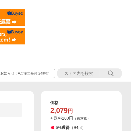
お知らせ：
■ご注文受付 24時間
価格
2,079
円
+ 送料
200
円
（
東京都
）
5
%獲得
（
94
pt）