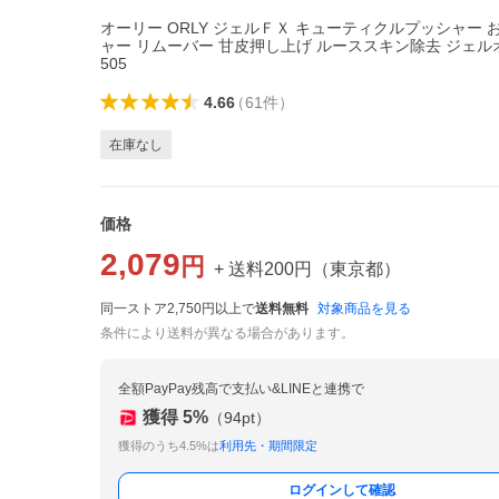
オーリー ORLY ジェルＦＸ キューティクルプッシャー 
ャー リムーバー 甘皮押し上げ ルーススキン除去 ジェルオ
505
4.66
（
61
件
）
在庫なし
価格
2,079
円
+ 送料
200
円
（
東京都
）
同一ストア2,750円以上で
送料無料
対象商品を見る
条件により送料が異なる場合があります。
全額PayPay残高で支払い&LINEと連携で
獲得
5
%
（
94
pt）
獲得のうち4.5%は
利用先・期間限定
ログインして確認