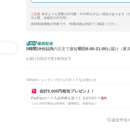
ご注意
表示よりも実際の付与数・付与率が少ない場合があります（
与上限、未確定の付与等）
原則税抜価格が対象です。特典詳細は内訳でご確認ください。
5時間19分以内
の注文で最短
明日8:00-21:00
お届け（東
お届け日指定可
置き配指定可
Yahoo!ショッピングからのオトクなお知らせ
合計5,000円相当プレゼント！
2,079
0
PayPayカード入会特典を使うと
円
円
うち2,000円相当は利用先・期間限定。他条件あり
違反申告