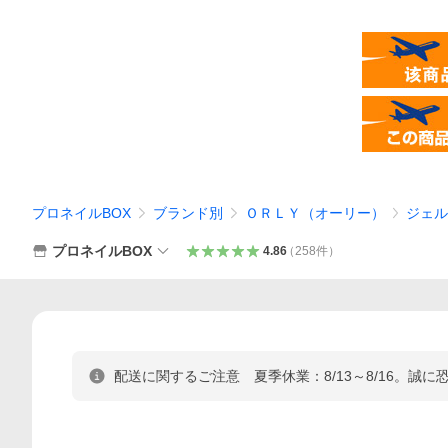
プロネイルBOX
ブランド別
ＯＲＬＹ（オーリー）
ジェル
プロネイルBOX
4.86
（
258
件
）
配送に関するご注意 夏季休業：8/13～8/16。