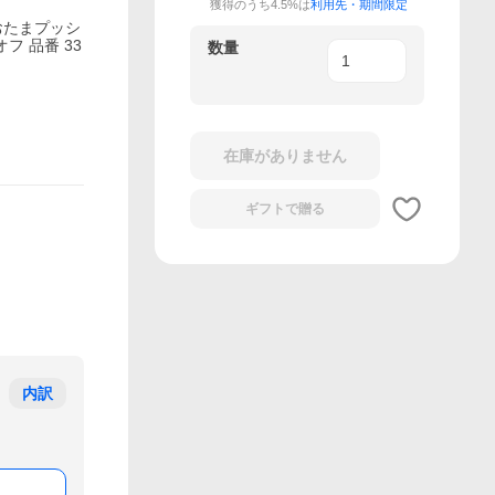
獲得のうち4.5%は
利用先・期間限定
おたまプッシ
フ 品番 33
数量
在庫がありません
ギフトで
贈る
内訳