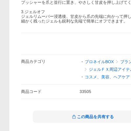
プッシャーを爪と並行に置き、やさしく甘皮を押し上げて
3.ジェルオフ
ジェルリムーバー浸透後、甘皮から爪の先端に向かって押
細かく残ったジェルも鋭利な先端で簡単にオフできます。
商品
カテゴリ
プロネイルBOX
ブラ
ジェルＦＸ周辺アイテ
コスメ、美容、ヘアケア
商品
コード
33505
この商品を共有する