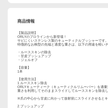
商品情報
【製品説明】
ORLYのプロラインから新登場！
サビにくいステンレス製のキューティクルプッシャーです
特徴的なお椀型の先端と適度な重さは、以下の用途を軽い
・ルーススキンの除去
・甘皮プッシュアップ
・ジェルオフ
【容量】
1本
【使用方法】
1.ルーススキン除去
ORLYキューティーク（キューティクルリムーバー）を適
重さを利用してそのままスライドしてルーススキンを除去
※爪の中心から甘皮に向かって放射状にスライドさせると
2.プッシュアップ