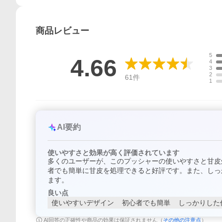
商品
レビュー
5
4.66
4
3
2
61
件
1
AI要約
使いやすさと効果が高く評価されています
多くのユーザーが、このプッシャーの使いやすさと甘皮
者でも簡単に甘皮を処理できると好評です。また、しっ
ます。
良い点
使いやすいデザイン
初心者でも簡単
しっかりした
AI回答の正確性や商品の効果は保証されません（
その他の注意点
）