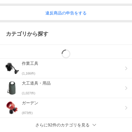
違反
商品の
申告をする
カテゴリから探す
作業工具
(
1,166
件)
大工道具・用品
(
1,027
件)
ガーデン
(
873
件)
さらに92件のカテゴリを見る