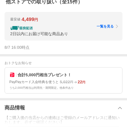
他ストアでの取り扱い（全
15
件）
4,499
最安値
円
一覧を見る
2日以内にお届け可能な商品あり
8/7 16:00
時点
おトクなお知らせ
合計5,000円相当プレゼント！
5,022
22
PayPayカード入会特典を使うと
円
円
うち2,000円相当は利用先・期間限定。他条件あり
商品情報
【ご購入後の当店からの連絡はご登録のメールアドレスに通知い
たします。必ずご確認ください】