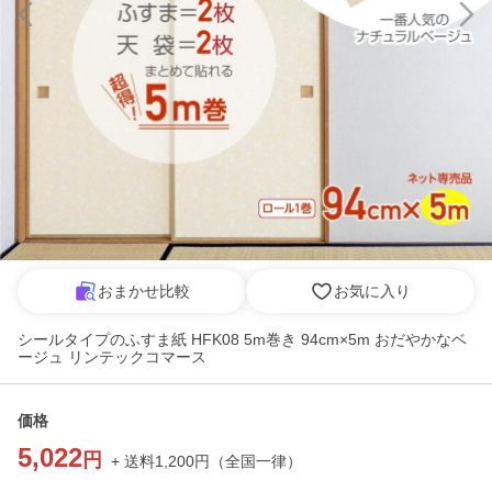
おまかせ比較
お気に入り
シールタイプのふすま紙 HFK08 5m巻き 94cm×5m おだやかなベ
ージュ リンテックコマース
価格
5,022
円
+ 送料
1,200
円
（
全国一律
）