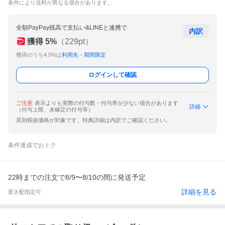
条件により送料が異なる場合があります。
全額PayPay残高で支払い&LINEと連携で
内訳
獲得
5
%
（
229
pt）
獲得のうち4.5%は
利用先・期間限定
ログインして確認
ご注意
表示よりも実際の付与数・付与率が少ない場合があります
詳細
（付与上限、未確定の付与等）
原則税抜価格が対象です。特典詳細は内訳でご確認ください。
条件達成でおトク
22時までの注文で8/9〜8/10の間に発送予定
詳細を見る
置き配指定可