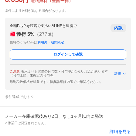
円
送料無料
（
全国一律
）
条件により送料が異なる場合があります。
全額PayPay残高で支払い&LINEと連携で
内訳
獲得
5
%
（
277
pt）
獲得のうち4.5%は
利用先・期間限定
ログインして確認
ご注意
表示よりも実際の付与数・付与率が少ない場合があります
詳細
（付与上限、未確定の付与等）
原則税抜価格が対象です。特典詳細は内訳でご確認ください。
条件達成でおトク
メーカー在庫確認後あり2日、なし1ヶ月以内に発送
※休業日は発送されません。
詳細を見る