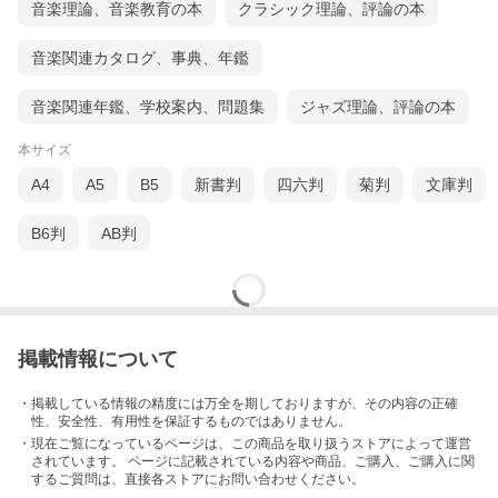
音楽理論、音楽教育の本
クラシック理論、評論の本
音楽関連カタログ、事典、年鑑
音楽関連年鑑、学校案内、問題集
ジャズ理論、評論の本
本サイズ
A4
A5
B5
新書判
四六判
菊判
文庫判
B6判
AB判
掲載情報について
・掲載している情報の精度には万全を期しておりますが、その内容の正確
性、安全性、有用性を保証するものではありません。
・現在ご覧になっているページは、この
商品
を取り扱うストアによって運営
されています。 ページに記載されている内容
や商品、ご購入
、ご購入に関
するご質問は、直接各ストアにお問い合わせください。