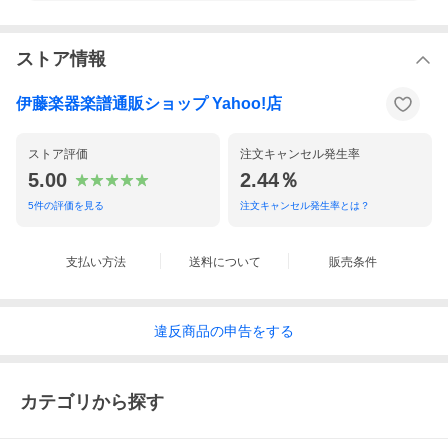
コード・トーンによるソロ
モティーフによるソロ
モティーフの展開
■Section 3
ストア情報
リズミック・ディスプレイスメント
オーグメンテーション/ディミニューション
伊藤楽器楽譜通販ショップ Yahoo!店
アッパー・ストラクチャー・トライアド
ペンタトニック・スケール
特定のノン・ハーモニック・トーンを含んだコード・スケール
音価
ストア評価
注文キャンセル発生率
シンコペーション
5.00
2.44％
楽器の音域
■Section 4
5
件の評価を見る
注文キャンセル発生率とは？
小節線 (またはビート・ライン)を越えたフレイジング
コードの持続時間の短縮
コードの持続時間の延長
支払い方法
送料について
販売条件
メロディック・レンジ
ダブル・タイム
ハーフ・タイム
ピーク・ポイント
ソロの長さ
違反
商品の
申告をする
■Section 5
ノン・ハーモニック・トライアド
トライアドの連結
ノン・ハーモニック・ペンタトニック・スケール
カテゴリから探す
ノン・ハーモニック・メジャー・スケール
ノン・ハーモニックな対称形のスケール
クロマティック・スケール