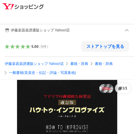
伊藤楽器楽譜通販ショップ Yahoo!店
ストアトップを見る
5.00
（
5
件
）
伊藤楽器楽譜通販ショップ Yahoo!店
書籍・辞典
書籍・辞典
一般書籍(音楽史・伝記・評論・写真集他)
1
/
1