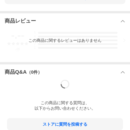
3026/アドリブの画期的な練習法
収載内容：
序文
商品レビュー
イントロダクション
トピックス、設定、練習素材
練習について
-.--
5
まとめ
4
■Section 1
この
商品
に関するレビューはありません
3
ベース配分 演奏/休止のアプローチ
2
1
曲のメロディ
-
件
フレーズの長さ インプロヴィゼイション・ソロにおけるフレイズ
の長さのコントロール
リズムの密度 (動きの量)
タイム・フィール
商品Q&A
（
0
件）
メロディおよびリズムの装飾
ノン・ハーモニック・メロディ・ノート
コードの変わりめにおけるメロディック・モーション
ガイド・トーン
ガイド・トーン・ライン
ガイド・トーン・ラインの装飾
コード・スケール
この
商品
に関する質問は、
■Section 2
以下からお問い合わせください。
タイムのストレッチ
ダイナミクス 音楽のコントラスト
アーティキュレーション
スケール・パターン
ストアに質問を投稿する
ローワー・ストラクチャー・トライアド