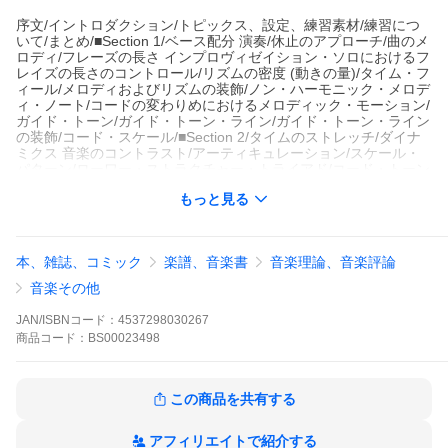
序文/イントロダクション/トピックス、設定、練習素材/練習につ
いて/まとめ/■Section 1/ベース配分 演奏/休止のアプローチ/曲のメ
ロディ/フレーズの長さ インプロヴィゼイション・ソロにおけるフ
レイズの長さのコントロール/リズムの密度 (動きの量)/タイム・フ
ィール/メロディおよびリズムの装飾/ノン・ハーモニック・メロデ
ィ・ノート/コードの変わりめにおけるメロディック・モーション/
ガイド・トーン/ガイド・トーン・ライン/ガイド・トーン・ライン
の装飾/コード・スケール/■Section 2/タイムのストレッチ/ダイナ
ミクス 音楽のコントラスト/アーティキュレーション/スケール・
パターン/ローワー・ストラクチャー・トライアド/コード・トーン
によるソロ/モティーフによるソロ/モティーフの展開/■Section 3/
もっと見る
リズミック・ディスプレイスメント/オーグメンテーション/ディミ
ニューション/アッパー・ストラクチャー・トライアド/ペンタトニ
ック・スケール/特定のノン・ハーモニック・トーンを含んだコー
ド・スケール/音価/シンコペーション/楽…/【出版社：エー・ティ
本、雑誌、コミック
楽譜、音楽書
音楽理論、音楽評論
ー・エヌ】
音楽その他
出版社：エー・ティー・エヌ
ジャンル：一般書籍(音楽史・伝記・評論・写真集他)
JAN/ISBNコード：
4537298030267
サイズ：菊倍
商品
コード：
BS00023498
ページ数：200
著者：著・演奏:ハル・クルック(Hal Crook)
初版日：2002年08月25日
バークリー音楽大学のインプロヴィゼイションの教科書として使
この商品を共有する
われ、一躍有名になったハウ・トゥ・インプロヴァイズの日本語
版。
アフィリエイトで紹介する