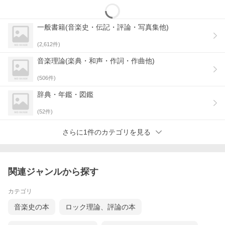
トライトニック・スケール
テトラニック・スケール
著者について
一般書籍(音楽史・伝記・評論・写真集他)
CDインデックス
(
2,612
件)
音楽理論(楽典・和声・作詞・作曲他)
(
506
件)
辞典・年鑑・図鑑
(
52
件)
さらに1件のカテゴリを見る
関連ジャンルから探す
カテゴリ
音楽史の本
ロック理論、評論の本