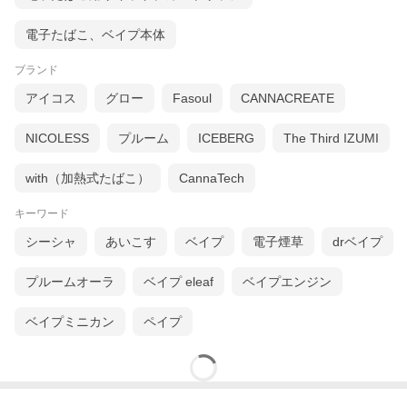
電子たばこ、ベイプ本体
ブランド
アイコス
グロー
Fasoul
CANNACREATE
NICOLESS
プルーム
ICEBERG
The Third IZUMI
with（加熱式たばこ）
CannaTech
キーワード
Aspire GOTEK リキッド充填済み 使い捨てカートリッジ
シーシャ
あいこす
ベイプ
電子煙草
drベイプ
（アスパイア ゴーテック 持ち運びシーシャタイプ）
プルームオーラ
ベイプ eleaf
ベイプエンジン
【商品説明】
Aspire（アスパイア）ブランドより、最新の画期的なデバイスGO
TEK X（ゴーテック エックス）とGOTEK S（ゴーテック エス）
ベイプミニカン
ペイプ
で使用できる持ち運びシーシャタイプのリキッド入りカートリッ
ジが遂に登場！！
本製品は、リキッド充填済みのカートリッジとなっており、カー
トリッジを交換するだけでかんたんお手軽にGOTEKシリーズのデ
バイスで持ち運びシーシャ気分を味わえます。