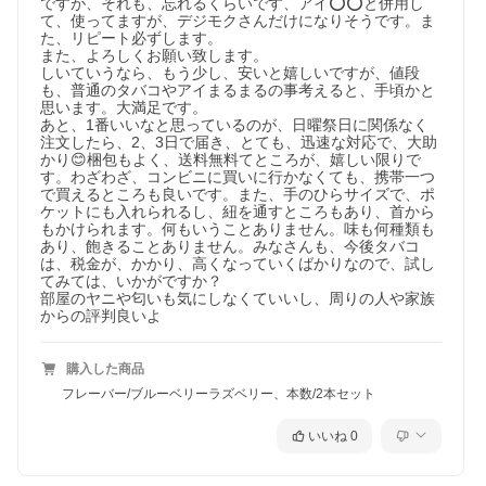
ですが、それも、忘れるくらいです、アイ⭕️⭕️と併用し
て、使ってますが、デジモクさんだけになりそうです。ま
た、リピート必ずします。

また、よろしくお願い致します。

しいていうなら、もう少し、安いと嬉しいですが、値段
も、普通のタバコやアイまるまるの事考えると、手頃かと
思います。大満足です。

あと、1番いいなと思っているのが、日曜祭日に関係なく
注文したら、2、3日で届き、とても、迅速な対応で、大助
かり😊梱包もよく、送料無料てところが、嬉しい限りで
す。わざわざ、コンビニに買いに行かなくても、携帯一つ
で買えるところも良いです。また、手のひらサイズで、ポ
ケットにも入れられるし、紐を通すところもあり、首から
もかけられます。何もいうことありません。味も何種類も
あり、飽きることありません。みなさんも、今後タバコ
は、税金が、かかり、高くなっていくばかりなので、試し
てみては、いかがですか？

部屋のヤニや匂いも気にしなくていいし、周りの人や家族
からの評判良いよ
購入した商品
フレーバー/ブルーベリーラズベリー、本数/2本セット
いいね
0