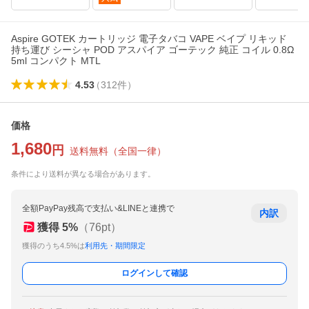
Aspire GOTEK カートリッジ 電子タバコ VAPE ベイプ リキッド
持ち運び シーシャ POD アスパイア ゴーテック 純正 コイル 0.8Ω
5ml コンパクト MTL
4.53
（
312
件
）
価格
1,680
円
送料無料
（
全国一律
）
条件により送料が異なる場合があります。
全額PayPay残高で支払い&LINEと連携で
内訳
獲得
5
%
（
76
pt）
獲得のうち4.5%は
利用先・期間限定
ログインして確認