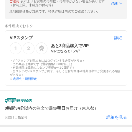
ご注意
表示よりも実際の付与数・付与率が少ない場合があります
詳細
（付与上限、未確定の付与等）
原則税抜価格が対象です。特典詳細は内訳でご確認ください。
条件達成でおトク
VIPスタンプ
詳細
あと
3
商品購入でVIP
VIPになると+
5
％
※
・VIPスタンプを貯めるにはログインする必要があります
・この商品は対象です（通常価格1,000円以上）
・有効期限は最新のスタンプ獲得から60日間です
・当ストアのVIPスタンプが終了、もしくは付与条件や特典倍率等が変更される場合
があります
※
利用先・期間限定
9時間34分以内
の注文で最短
明日
お届け（東京都）
詳細を見る
お届け日指定可