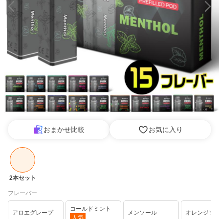
おまかせ比較
お気に入り
2本セット
フレーバー
コールドミント
アロエグレープ
メンソール
オレンジソ
人気