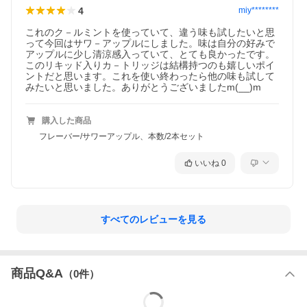
4
miy********
これのク－ルミントを使っていて、違う味も試したいと思
って今回はサワ－アップルにしました。味は自分の好みで
アップルに少し清涼感入っていて、とても良かったです。
このリキッド入りカ－トリッジは結構持つのも嬉しいポイ
ントだと思います。これを使い終わったら他の味も試して
みたいと思いました。ありがとうございましたm(__)m
購入した商品
フレーバー/サワーアップル、本数/2本セット
いいね
0
すべてのレビューを見る
商品Q&A
（
0
件）