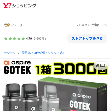
デジモク
VIPスタンプ対象
ストアトップを見る
4.79
（
9,666
件
）
デジモク
電子タバコ(VAPE・リキッド式)
1
/
16