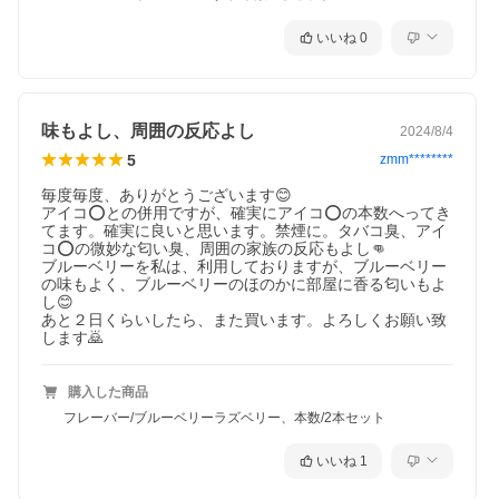
いいね
0
味もよし、周囲の反応よし
2024/8/4
5
zmm********
毎度毎度、ありがとうございます😊

アイコ⭕️との併用ですが、確実にアイコ⭕️の本数へってき
てます。確実に良いと思います。禁煙に。タバコ臭、アイ
コ⭕️の微妙な匂い臭、周囲の家族の反応もよし👊

ブルーベリーを私は、利用しておりますが、ブルーベリー
の味もよく、ブルーベリーのほのかに部屋に香る匂いもよ
し😊

あと２日くらいしたら、また買います。よろしくお願い致
します🙇
購入した商品
フレーバー/ブルーベリーラズベリー、本数/2本セット
いいね
1