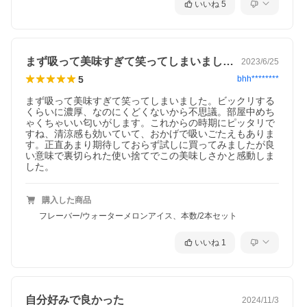
いいね
5
まず吸って美味すぎて笑ってしまいました…
2023/6/25
5
bhh********
まず吸って美味すぎて笑ってしまいました。ビックリする
くらいに濃厚、なのにくどくないから不思議。部屋中めち
ゃくちゃいい匂いがします。これからの時期にピッタリで
すね、清涼感も効いていて、おかげで吸いごたえもありま
す。正直あまり期待しておらず試しに買ってみましたが良
い意味で裏切られた使い捨てでこの美味しさかと感動しま
した。
購入した商品
フレーバー/ウォーターメロンアイス、本数/2本セット
いいね
1
自分好みで良かった
2024/11/3