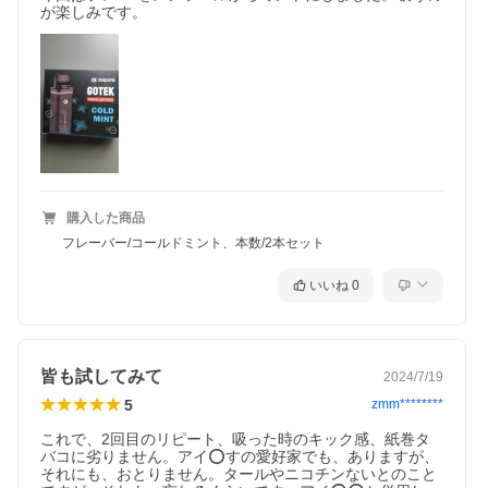
が楽しみです。
購入した商品
フレーバー/コールドミント、本数/2本セット
いいね
0
皆も試してみて
2024/7/19
5
zmm********
これで、2回目のリピート、吸った時のキック感、紙巻タ
バコに劣りません。アイ⭕️すの愛好家でも、ありますが、
それにも、おとりません。タールやニコチンないとのこと