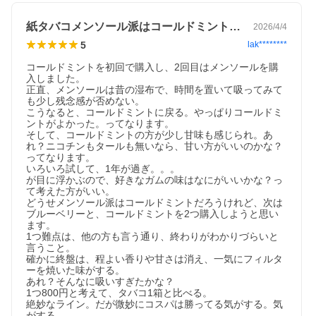
紙タバコメンソール派はコールドミント一択
2026/4/4
5
lak********
コールドミントを初回で購入し、2回目はメンソールを購
入しました。

正直、メンソールは昔の湿布で、時間を置いて吸ってみて
も少し残念感が否めない。

こうなると、コールドミントに戻る。やっぱりコールドミ
ントがよかった。ってなります。

そして、コールドミントの方が少し甘味も感じられ。あ
れ？ニコチンもタールも無いなら、甘い方がいいのかな？
ってなります。

いろいろ試して、1年が過ぎ。。。

が目に浮かぶので、好きなガムの味はなにがいいかな？っ
て考えた方がいい。

どうせメンソール派はコールドミントだろうけれど、次は
ブルーベリーと、コールドミントを2つ購入しようと思い
ます。

1つ難点は、他の方も言う通り、終わりがわかりづらいと
言うこと。

確かに終盤は、程よい香りや甘さは消え、一気にフィルタ
ーを焼いた味がする。

あれ？そんなに吸いすぎたかな？

1つ800円と考えて、タバコ1箱と比べる。

絶妙なライン。だが微妙にコスパは勝ってる気がする。気
がする。
