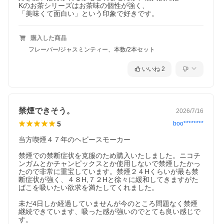
Kのお茶シリーズはお茶味の個性が強く、

「美味くて面白い」という印象で好きです。
購入した商品
フレーバー/ジャスミンティー、本数/2本セット
いいね
2
禁煙できそう。
2026/7/16
5
boo********
当方喫煙４７年のヘビースモーカー

禁煙での禁断症状を克服のため購入いたしました。ニコチ
ンガムとかチャンピックスとか使用しないで禁煙したかっ
たので非常に重宝しています。禁煙２４Hくらいが最も禁
断症状が強く、４８H,７２Hと徐々に緩和してきますがた
ばこを吸いたい欲求を満たしてくれました。

未だ4日しか経過していませんが今のところ問題なく禁煙
継続できています、吸った感が強いのでとても良い感じで
す。