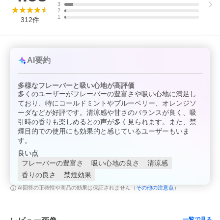
3
2
1
312
件
AI要約
多様なフレーバーと吸い心地が高評価
多くのユーザーがフレーバーの豊富さや吸い心地に満足し
ており、特にコールドミントやブルーベリー、オレンジソ
ーダなどが好評です。清涼感や甘さのバランスが良く、吸
引時の香りも楽しめるとの声が多く見られます。また、禁
煙目的での使用にも効果的と感じているユーザーもいま
す。
良い点
フレーバーの豊富さ
吸い心地の良さ
清涼感
香りの良さ
禁煙効果
その他の注意点
AI回答の正確性や商品の効果は保証されません（
）
一覧で見る