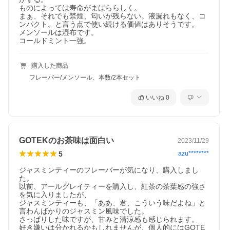
ものによっては寿命がまばららしく。

まぁ、それでも禁煙、匂いが残らない。液漏れもなく、コ
ンパクト。と言う点で使い続ける価値はありそうです。

メンソールは湿布です。

コールドミント一強。
購入した商品
フレーバー/メンソール、本数/2本セット
いいね
0
GOTEKのお茶味は面白い
2023/11/29
5
azu********
ジャスミンティーのフレーバーが気になり、購入しまし
た。

以前、アールグレイティーを購入し、紅茶の茶葉感の強さ
を気に入りましたが、

ジャスミンティーも、「ああ、君、こういう味だよね」と
言わんばかりのジャスミン風味でした。

さっぱりした味ですが、甘みと清涼感も感じられます。

好き嫌いは分かれるかもしれませんが、個人的にはGOTE