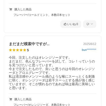
購入した商品
フレーバー/コールドミント、本数/2本セット
いいね
0
まだまだ模索中ですが...
2025/6/12
5
bun********
今回、注文したのはオレンジソーダです。

まだまだ、色んなフレーバーを試して、コレ！っていうの
を見つけたいと思っています。

今まで注文したもので、良いと思うのは今回のオレンジソ
ーダとアロエグレープです。

私は清涼感やメンソール感のような喉にスーっとくる刺激
に弱く、オレンジソーダは若干スーっとする感が強く感じ
ていますが、そこが慣れるのであれば味は最高に美味しい
と思います。
購入した商品
フレーバー/オレンジソーダ、本数/2本セット