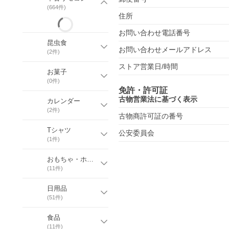
(
664
件)
住所
お問い合わせ電話番号
昆虫食
お問い合わせメールアドレス
(
2
件)
ストア営業日/時間
お菓子
(
0
件)
免許・許可証
古物営業法に基づく表示
カレンダー
(
2
件)
古物商許可証の番号
Tシャツ
公安委員会
(
1
件)
おもちゃ・ホビー
(
11
件)
日用品
(
51
件)
食品
(
11
件)