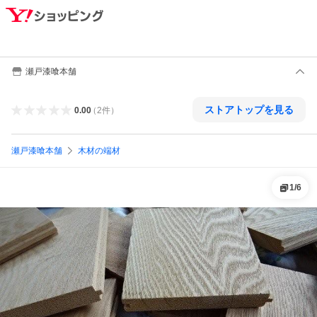
瀬戸漆喰本舗
ストアトップを見る
0.00
（
2
件
）
瀬戸漆喰本舗
木材の端材
1
/
6