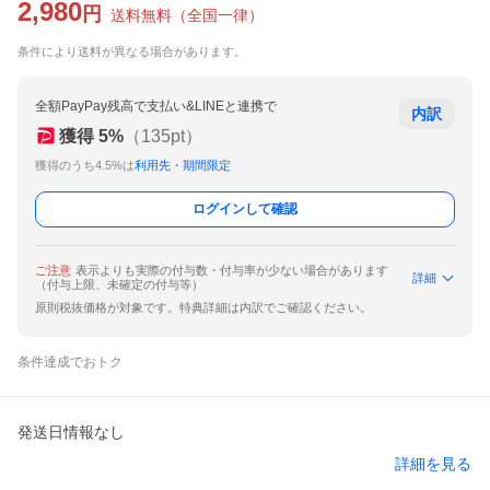
2,980
円
送料無料
（
全国一律
）
条件により送料が異なる場合があります。
全額PayPay残高で支払い&LINEと連携で
内訳
獲得
5
%
（
135
pt）
獲得のうち4.5%は
利用先・期間限定
ログインして確認
ご注意
表示よりも実際の付与数・付与率が少ない場合があります
詳細
（付与上限、未確定の付与等）
原則税抜価格が対象です。特典詳細は内訳でご確認ください。
条件達成でおトク
発送日情報なし
詳細を見る