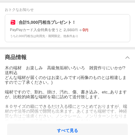
おトクなお知らせ
合計5,000円相当プレゼント！
2,980
0
PayPayカード入会特典を使うと
円
円
うち2,000円相当は利用先・期間限定。他条件あり
商品情報
木の端材 お楽しみ 高級無垢材いろいろ 雑貨作りにいかが?
送料込
どんな端材が届くのかはお楽しみです♪(画像のものとは相違しま
すのでご了承ください。)
端材ですので、割れ、掛け、汚れ、傷、書き込み、etc,,あります
が、比較的綺麗な端材を箱に詰めて送付致します。
８０サイズの箱にできるだけ入る様にとつとめておりますが、端
材の寸法等の関係で隙間も出来ます。あくまでも端材です。神経
質な方はご遠慮ください。ノンクレーム、ノンリターンとなりま
す。その点、ご了承の上、お買い求めください。
すべて見る