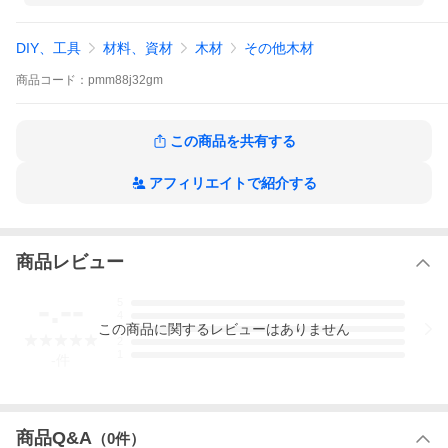
DIY、工具
材料、資材
木材
その他木材
商品
コード：
pmm88j32gm
この商品を共有する
アフィリエイトで紹介する
商品レビュー
-.--
5
4
この
商品
に関するレビューはありません
3
2
1
-
件
商品Q&A
（
0
件）