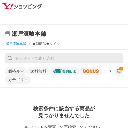
瀬戸漆喰本舗
瀬戸漆喰本舗
★新商品★タイル
1
価格帯
送料無料
すべての条
カテゴリ
検索条件に該当する商品が
見つかりませんでした
キーワードを変更して再検索してください。