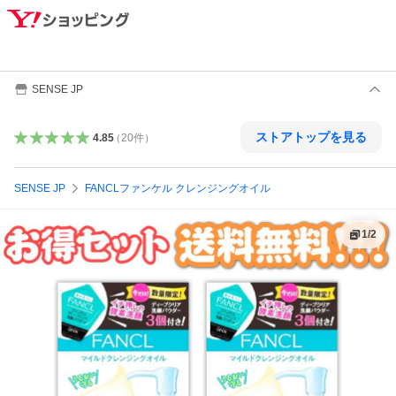
SENSE JP
ストアトップを見る
4.85
（
20
件
）
SENSE JP
FANCLファンケル クレンジングオイル
1
/
2