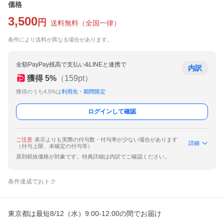
価格
3,500
円
送料無料
（
全国一律
）
条件により送料が異なる場合があります。
全額PayPay残高で支払い&LINEと連携で
内訳
獲得
5
%
（
159
pt）
獲得のうち4.5%は
利用先・期間限定
ログインして確認
ご注意
表示よりも実際の付与数・付与率が少ない場合があります
詳細
（付与上限、未確定の付与等）
原則税抜価格が対象です。特典詳細は内訳でご確認ください。
条件達成でおトク
東京都は最短8/12（水）9:00-12:00の間でお届け