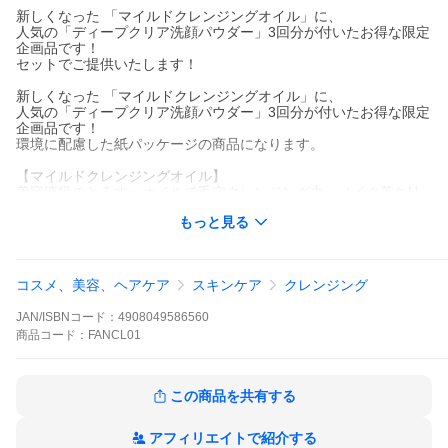
新しくなった 「マイルドクレンジングオイル」に、
人気の「ディープクリア洗顔パウダー」3回分が付いたお得な限定
企画品です！
セットでご提供いたします！
新しくなった 「マイルドクレンジングオイル」に、
人気の「ディープクリア洗顔パウダー」3回分が付いたお得な限定
企画品です！
環境に配慮した紙パッケージの商品になります。
【マイルドクレンジングオイル】
美容液級のとろすべオイルで毛穴クレンジング力・メイク落ちU
P！「メイクを落とすクレンジング」から、
もっと見る
使い続けるたびにうるおってきめを整える「スキンケアクレンジ
ング」に進化。
○「熟成ホップエキス」を新配合し、皮脂と角栓へのWアプローチ
コスメ、美容、ヘアケア
スキンケア
クレンジング
で角栓の根元から根こそぎオフ！さらにクレンジング力がUP！
○ 落ちにくいウォータープルーフマスカラもこすらずするんと落
JAN/ISBNコード：
4908049586560
とせるように！
○ 洗うたびにうるおってキメを整えるスキンケア効果で、毛穴レ
商品
コード：
FANCL01
スのうるおいすべすべ素肌に導いてくれます。
製造年月日：2021年12月20日（未開封：製造年月日より3年）
この商品を共有する
アフィリエイトで紹介する