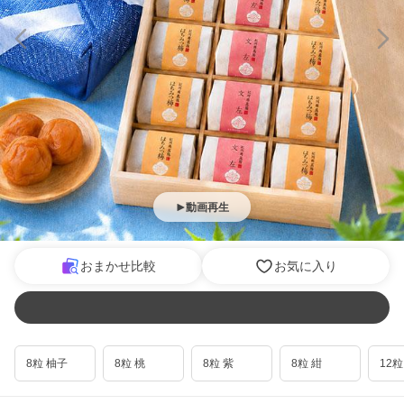
動画再生
おまかせ比較
お気に入り
8粒 柚子
8粒 桃
8粒 紫
8粒 紺
12粒