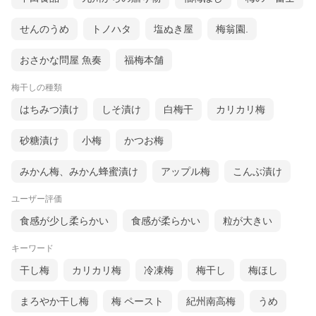
せんのうめ
トノハタ
塩ぬき屋
梅翁園.
おさかな問屋 魚奏
福梅本舗
梅干しの種類
はちみつ漬け
しそ漬け
白梅干
カリカリ梅
砂糖漬け
小梅
かつお梅
みかん梅、みかん蜂蜜漬け
アップル梅
こんぶ漬け
ユーザー評価
食感が少し柔らかい
食感が柔らかい
粒が大きい
キーワード
干し梅
カリカリ梅
冷凍梅
梅干し
梅ほし
まろやか干し梅
梅 ペースト
紀州南高梅
うめ