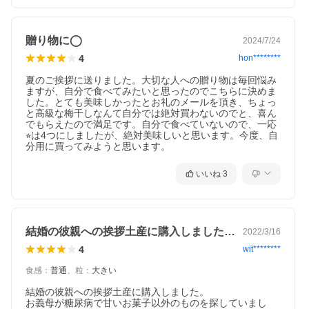
贈り物に◯
2024/7/24
4
hon********
夏のご挨拶に送りました。大切な人への贈り物は毎回悩み
ますが、自分で食べてみたいと思ったのでこちらに決めま
した。とても美味しかったとお礼のメールを頂き、ちょっ
と高級な梅干しなんて自分では絶対買わないのでと、喜ん
でもらえたので満足です。自分で食べていないので、一応
⭐︎は4つにしましたが、絶対美味しいと思います。今度、自
分用に買ってみようと思います。
いいね
3
結婚の彼親への挨拶土産に購入しました。…
2022/3/16
4
wit********
食感
：
普通
、
粒
：
大きい
結婚の彼親への挨拶土産に購入しました。

お義母が糖尿病で甘いお菓子以外のものを探していまし