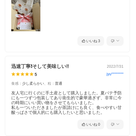
いいね
3
迅速丁寧❗️そして美味しい‼️
2022/7/31
5
jyu********
食感
：
少し柔らかい
、
粒
：
普通
友人宅に行くのに手土産として購入しました。夏バテ予防
にも一つずつ包装してあり衛生的で豪華過ぎず、非常に今
の時期にいい買い物をさせてもらいました。

私も一ついただきましたが茶請けにも良く、食べやすい甘
酸っぱさで個人的にも購入したいと思いました。
いいね
0