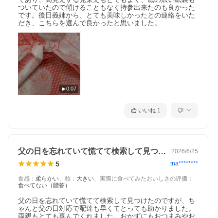
ついていたので傾けることもなく持参出来たのも良かった
です。後日義姉から、とても美味しかったとの連絡をいた
だき、こちらを選んで良かったと思いました。
0:07
いいね
1
父の日を忘れていて慌てて検索して見つけ…
2026/6/25
5
tna********
食感
：
柔らかい
、
粒
：
大きい
、
実際に食べてみたおいしさの評価
：
食べてない（贈答）
父の日を忘れていて慌てて検索して見つけたのですが、ち
ゃんと父の日対応で配達も早くてとっても助かりました。
両親もとても喜んでくれました。おかずにもおつまみやお