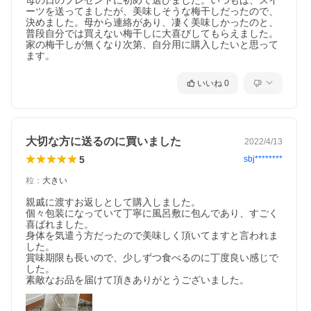
母の日のプレゼントに初めて選びました。いつもは、スイ
ーツを送ってましたが、美味しそうな梅干しだったので、
決めました。母から連絡があり、凄く美味しかったのと、
普段自分では買えない梅干しに大喜びしてもらえました。
家の梅干しが無くなり次第、自分用に購入したいと思って
ます。
いいね
0
大切な方に送るのに買いました
2022/4/13
5
sbj********
粒
：
大きい
親戚に渡すお返しとして購入しました。

個々包装になっていて丁寧に風呂敷に包んであり、すごく
喜ばれました。

身体を気遣う方だったので美味しく頂いてますと言われま
した。

賞味期限も長いので、少しずつ食べるのに丁度良い感じで
した。

素敵なお品を届けて頂きありがとうございました。