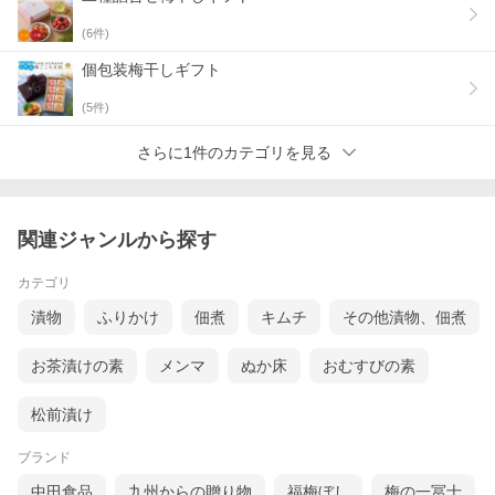
(
6
件)
個包装梅干しギフト
(
5
件)
さらに1件のカテゴリを見る
関連ジャンルから探す
カテゴリ
漬物
ふりかけ
佃煮
キムチ
その他漬物、佃煮
お茶漬けの素
メンマ
ぬか床
おむすびの素
松前漬け
ブランド
中田食品
九州からの贈り物
福梅ぼし
梅の一冨士