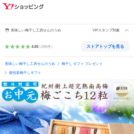
美味しい梅干し工房せんのうめ
VIPスタンプ対象
ストアトップを見る
4.85
（
295
件
）
美味しい梅干し工房せんのうめ
梅干し ギフト プレゼント
個包装梅干しギフト
1
/
18