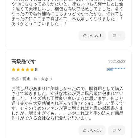
やつにもなってありがたいと。味もいつもの梅干しとは全
く違くて美味しいし、梱包も高級で感激してました。暑く
なったので塩分補給にもちょうど良かったかな。遅れてし
まったのにここまで喜ばれて…私も嬉しくなりました！！
ありがとうございました！！
いいね
1
高級品です
2021/3/23
5
oak********
食感
：
普通
、
粒
：
大きい
お試し品があまりに美味しかったので、贈答用として購入
させて戴きました。立派な木箱が更に風呂敷に包まれてい
ました。サイズ感も丁度良い良いように思います。何より
送り先から大変感謝され喜んで頂けたのは、嬉しい限りで
す。せんのうめのファンが更に増えればと思い感想書きま
したが、増えすぎても、、、いやこれぼど手の込んだ商品
作りができる会社なら杞憂だと思います。
いいね
6