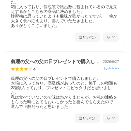
た。

箱に入っており、個包装で風呂敷に包まれているので見栄
えするかとこちらの商品に決めました。

蜂蜜梅は思っていたよりも酸味が強かったですが、一粒が
大きく食べ応えあり、喜んでいただきました。

ありがとうございました。
いいね
2
義理の父への父の日プレゼントで購入しま…
2026/6/27
4
flv********
義理の父への父の日プレゼントで購入しました。

木箱に入っており、高級感があったのと、梅干しの種類も
2種類入っており、プレゼントにピッタリだと思いまし
た。

私は食べていないので味はわかりませんが、お礼の連絡を
もらった時にとてもおいしかったと喜んでもらえたので、
選んで正解だったと思いました。
いいね
0