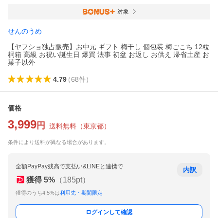
対象
せんのうめ
【ヤフショ独占販売】お中元 ギフト 梅干し 個包装 梅ごこち 12粒
桐箱 高級 お祝い誕生日 爆買 法事 初盆 お返し お供え 帰省土産 お
菓子以外
4.79
（
68
件
）
価格
3,999
円
送料無料
（
東京都
）
条件により送料が異なる場合があります。
全額PayPay残高で支払い&LINEと連携で
内訳
獲得
5
%
（
185
pt）
獲得のうち4.5%は
利用先・期間限定
ログインして確認