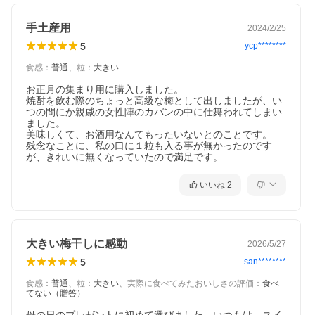
手土産用
2024/2/25
5
ycp********
食感
：
普通
、
粒
：
大きい
お正月の集まり用に購入しました。

焼酎を飲む際のちょっと高級な梅として出しましたが、い
つの間にか親戚の女性陣のカバンの中に仕舞われてしまい
ました。

美味しくて、お酒用なんてもったいないとのことです。

残念なことに、私の口に１粒も入る事が無かったのです
が、きれいに無くなっていたので満足です。
いいね
2
大きい梅干しに感動
2026/5/27
5
san********
食感
：
普通
、
粒
：
大きい
、
実際に食べてみたおいしさの評価
：
食べ
てない（贈答）