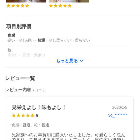
項目別評価
食感
硬い
・
少し硬い
・
普通
・
少し柔らかい
・
柔らかい
粒
小さい
・
普通
・
大きい
もっと見る
レビュー一覧
レビュー内容
（口コミ）
見栄えよし！味もよし！
2026/1/5
5
yo_********
食感
：
普通
、
粒
：
普通
兄家族へのお年賀用に購入いたしました。可愛らしく包ん
であり、高見えする見栄えもとてもよく、底の広い紙袋も