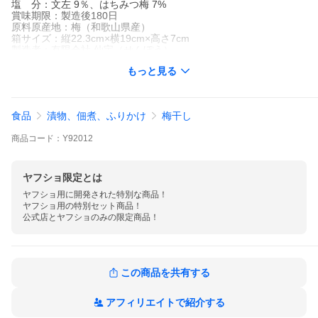
塩 分：文左 9％、はちみつ梅 7%
賞味期限：製造後180日
原料原産地：梅（和歌山県産）
箱サイズ：縦22.3cm×横19cm×高さ7cm
製造者：有限会社 仙宝（せんぽう）
和歌山県田辺市芳養町999
もっと見る
※送料無料でお届けします。
--対象外エリア--
北海道400円、沖縄800円
食品
漬物、佃煮、ふりかけ
梅干し
※離島：お届け不可
商品
コード：
Y92012
ご用途
お年賀,母の日,父の日,初盆,お盆,御中元,お中元,残暑御見舞,
敬老の日,寒中お見舞,お歳暮,御歳暮,内祝い,
御仏前,御霊前,香典返し,仏事,法事,贈答品,粗品,
ヤフショ限定とは
おもたせ,手土産,引き出物,景品,お土産,プレゼント,記念品,
ヤフショ用に開発された特別な商品！

御返し,お返し,御見舞,御礼,花以外,味梅,個包装,せんぽう,
ヤフショ用の特別セット商品！

50代,60代,70代,80代,食べ物,高級ギフト,贈り物
公式店とヤフショのみの限定商品！
最高級梅干しギフト 46w
この商品を共有する
アフィリエイトで紹介する