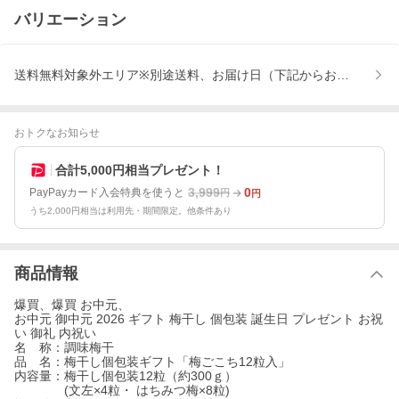
バリエーション
送料無料対象外エリア※別途送料、お届け日（下記からお選びくだ
おトクなお知らせ
合計5,000円相当プレゼント！
3,999
0
PayPayカード入会特典を使うと
円
円
うち2,000円相当は利用先・期間限定。他条件あり
商品情報
爆買、爆買 お中元、
お中元 御中元 2026 ギフト 梅干し 個包装 誕生日 プレゼント お祝
い 御礼 内祝い
名 称：調味梅干
品 名：梅干し個包装ギフト「梅ごこち12粒入」
内容量：梅干し個包装12粒（約300ｇ）
(文左×4粒・ はちみつ梅×8粒)