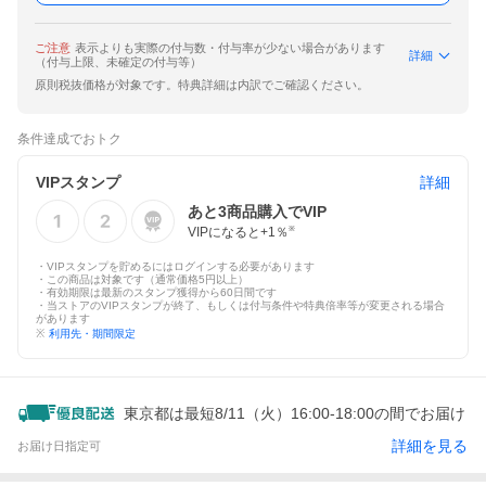
ご注意
表示よりも実際の付与数・付与率が少ない場合があります
詳細
（付与上限、未確定の付与等）
原則税抜価格が対象です。特典詳細は内訳でご確認ください。
条件達成でおトク
VIPスタンプ
詳細
あと
3
商品購入でVIP
VIPになると+
1
％
※
・VIPスタンプを貯めるにはログインする必要があります
・この商品は対象です（通常価格5円以上）
・有効期限は最新のスタンプ獲得から60日間です
・当ストアのVIPスタンプが終了、もしくは付与条件や特典倍率等が変更される場合
があります
※
利用先・期間限定
東京都は最短8/11（火）16:00-18:00の間でお届け
詳細を見る
お届け日指定可