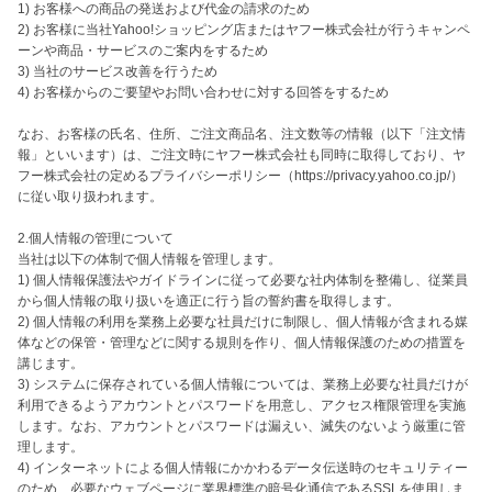
1) お客様への商品の発送および代金の請求のため

2) お客様に当社Yahoo!ショッピング店またはヤフー株式会社が行うキャンペ
ーンや商品・サービスのご案内をするため

3) 当社のサービス改善を行うため

4) お客様からのご要望やお問い合わせに対する回答をするため

なお、お客様の氏名、住所、ご注文商品名、注文数等の情報（以下「注文情
報」といいます）は、ご注文時にヤフー株式会社も同時に取得しており、ヤ
フー株式会社の定めるプライバシーポリシー（https://privacy.yahoo.co.jp/）
に従い取り扱われます。

2.個人情報の管理について

当社は以下の体制で個人情報を管理します。

1) 個人情報保護法やガイドラインに従って必要な社内体制を整備し、従業員
から個人情報の取り扱いを適正に行う旨の誓約書を取得します。

2) 個人情報の利用を業務上必要な社員だけに制限し、個人情報が含まれる媒
体などの保管・管理などに関する規則を作り、個人情報保護のための措置を
講じます。

3) システムに保存されている個人情報については、業務上必要な社員だけが
利用できるようアカウントとパスワードを用意し、アクセス権限管理を実施
します。なお、アカウントとパスワードは漏えい、滅失のないよう厳重に管
理します。

4) インターネットによる個人情報にかかわるデータ伝送時のセキュリティー
のため、必要なウェブページに業界標準の暗号化通信であるSSLを使用しま