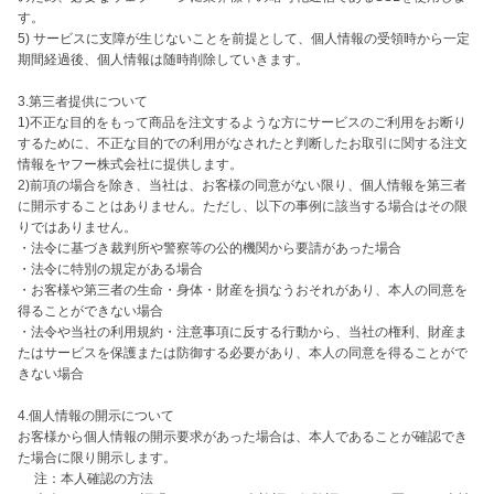
す。

5) サービスに支障が生じないことを前提として、個人情報の受領時から一定
期間経過後、個人情報は随時削除していきます。

3.第三者提供について

1)不正な目的をもって商品を注文するような方にサービスのご利用をお断り
するために、不正な目的での利用がなされたと判断したお取引に関する注文
情報をヤフー株式会社に提供します。

2)前項の場合を除き、当社は、お客様の同意がない限り、個人情報を第三者
に開示することはありません。ただし、以下の事例に該当する場合はその限
りではありません。

・法令に基づき裁判所や警察等の公的機関から要請があった場合

・法令に特別の規定がある場合

・お客様や第三者の生命・身体・財産を損なうおそれがあり、本人の同意を
得ることができない場合

・法令や当社の利用規約・注意事項に反する行動から、当社の権利、財産ま
たはサービスを保護または防御する必要があり、本人の同意を得ることがで
きない場合

4.個人情報の開示について

お客様から個人情報の開示要求があった場合は、本人であることが確認でき
た場合に限り開示します。

　 注：本人確認の方法
