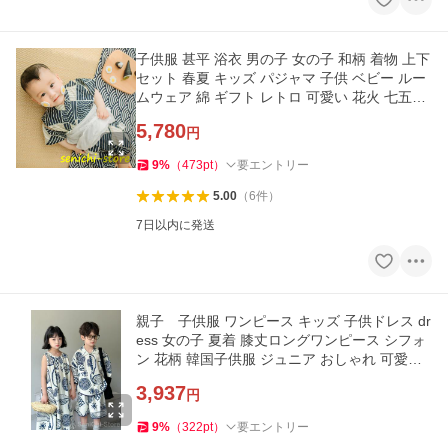
子供服 甚平 浴衣 男の子 女の子 和柄 着物 上下
セット 春夏 キッズ パジャマ 子供 ベビー ルー
ムウェア 綿 ギフト レトロ 可愛い 花火 七五三
夏祭り
5,780
円
9
%
（
473
pt
）
要エントリー
5.00
（
6
件
）
7日以内に発送
親子 子供服 ワンピース キッズ 子供ドレス dr
ess 女の子 夏着 膝丈ロングワンピース シフォ
ン 花柄 韓国子供服 ジュニア おしゃれ 可愛い
通学着 新品
3,937
円
9
%
（
322
pt
）
要エントリー