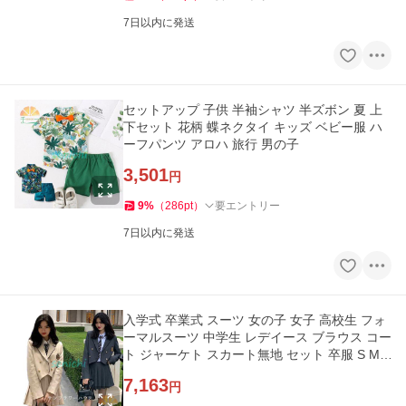
7日以内に発送
セットアップ 子供 半袖シャツ 半ズボン 夏 上
下セット 花柄 蝶ネクタイ キッズ ベビー服 ハ
ーフパンツ アロハ 旅行 男の子
3,501
円
9
%
（
286
pt
）
要エントリー
7日以内に発送
入学式 卒業式 スーツ 女の子 女子 高校生 フォ
ーマルスーツ 中学生 レデイース ブラウス コー
ト ジャーケト スカート無地 セット 卒服 S M L
XL 発表会
7,163
円