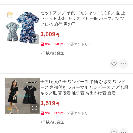
セットアップ 子供 半袖シャツ 半ズボン 夏 上
下セット 花柄 キッズ ベビー服 ハーフパンツ
アロハ 旅行 男の子
3,009
円
9
%
（
246
pt
）
要エントリー
7日以内に発送
子供服 女の子 ワンピース 半袖 ひざ丈 ワンピ
ース 角襟付き フォーマル ワンピース こども服
キッズ服 普段着 通学着 お出かけ着 夏着
3,519
円
9
%
（
289
pt
）
要エントリー
7日以内に発送