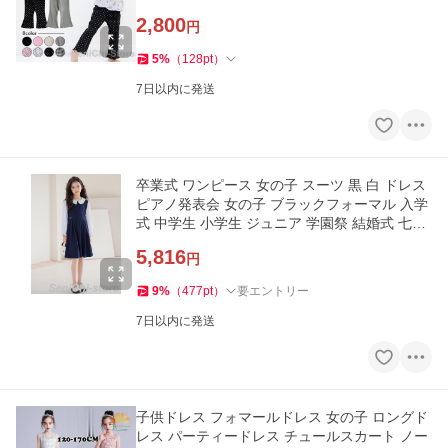
ズボン
2,800
円
5
%
（
128
pt
）
7日以内に発送
卒業式 ワンピース 女の子 スーツ 黒 白 ドレス
ピアノ発表会 女の子 ブラックフォーマル 入学
式 中学生 小学生 ジュニア 学園祭 結婚式 七五
三撮影
5,816
円
9
%
（
477
pt
）
要エントリー
7日以内に発送
子供ドレス フォマールドレス 女の子 ロングド
レス パーティードレス チュールスカート ノー