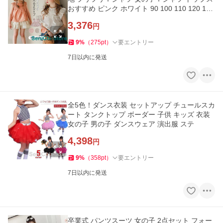
おすすめ ピンク ホワイト 90 100 110 120 130
140 150
3,376
円
9
%
（
275
pt
）
要エントリー
7日以内に発送
全5色！ダンス衣装 セットアップ チュールスカ
ート タンクトップ ボーダー 子供 キッズ 衣装
女の子 男の子 ダンスウェア 演出服 ステ
4,398
円
9
%
（
358
pt
）
要エントリー
7日以内に発送
卒業式 パンツスーツ 女の子 2点セット フォー