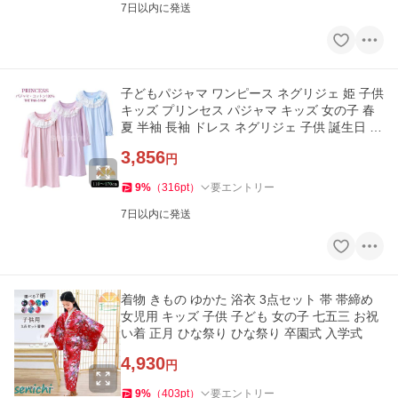
7日以内に発送
子どもパジャマ ワンピース ネグリジェ 姫 子供
キッズ プリンセス パジャマ キッズ 女の子 春
夏 半袖 長袖 ドレス ネグリジェ 子供 誕生日 11
0-170
3,856
円
9
%
（
316
pt
）
要エントリー
7日以内に発送
着物 きもの ゆかた 浴衣 3点セット 帯 帯締め
女児用 キッズ 子供 子ども 女の子 七五三 お祝
い着 正月 ひな祭り ひな祭り 卒園式 入学式
4,930
円
9
%
（
403
pt
）
要エントリー