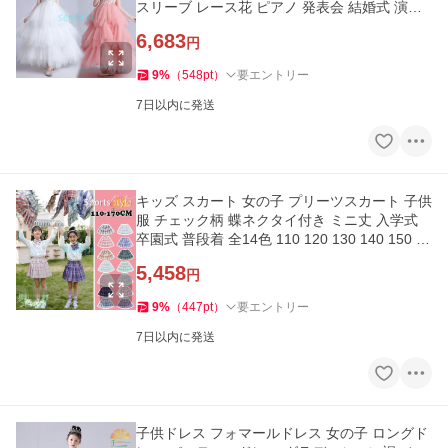
スリーブ レース花 ピアノ 発表会 結婚式 演奏
会 上品
6,683
円
9
%
（
548
pt
）
要エントリー
7日以内に発送
キッズ スカート 女の子 プリーツスカート 子供
服 チェック柄 蝶ネクタイ付き ミニ丈 入学式
卒園式 普段着 全14色 110 120 130 140 150 16
0 170
5,458
円
9
%
（
447
pt
）
要エントリー
7日以内に発送
子供ドレス フォマールドレス 女の子 ロングド