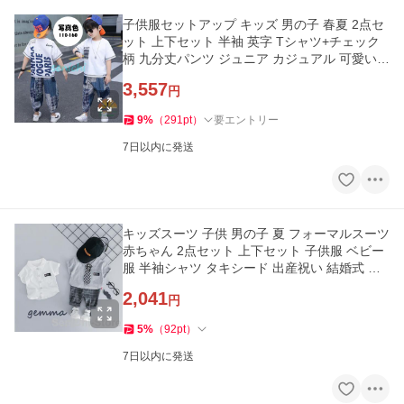
子供服セットアップ キッズ 男の子 春夏 2点セ
ット 上下セット 半袖 英字 Tシャツ+チェック
柄 九分丈パンツ ジュニア カジュアル 可愛い
おしゃれ 普段着 通学着
3,557
円
9
%
（
291
pt
）
要エントリー
7日以内に発送
キッズスーツ 子供 男の子 夏 フォーマルスーツ
赤ちゃん 2点セット 上下セット 子供服 ベビー
服 半袖シャツ タキシード 出産祝い 結婚式 誕
生日 お宮参り
2,041
円
5
%
（
92
pt
）
7日以内に発送