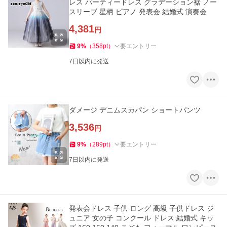
レス パーティードレス グラデーション裾 ノー
スリーブ 星柄 ピアノ 発表会 結婚式 演奏会
4,381
円
9
%
（
358
pt
）
要エントリー
7日以内に発送
ダメージ デニムスカパン ショートパンツ
3,536
円
9
%
（
289
pt
）
要エントリー
7日以内に発送
発表会ドレス 子供 ロング 高級 子供ドレス ジ
ュニア 女の子 コンクール ドレス 結婚式 キッ