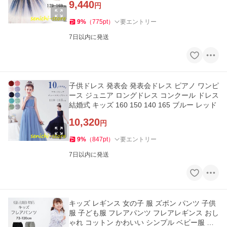
9,440
円
9
%
（
775
pt
）
要エントリー
7日以内に発送
子供ドレス 発表会 発表会ドレス ピアノ ワンピ
ース ジュニア ロングドレス コンクール ドレス
結婚式 キッズ 160 150 140 165 ブルー レッド
10,320
円
9
%
（
847
pt
）
要エントリー
7日以内に発送
キッズ レギンス 女の子 服 ズボン パンツ 子供
服 子ども服 フレアパンツ フレアレギンス おし
ゃれ コットン かわいい シンプル ベビー服 長