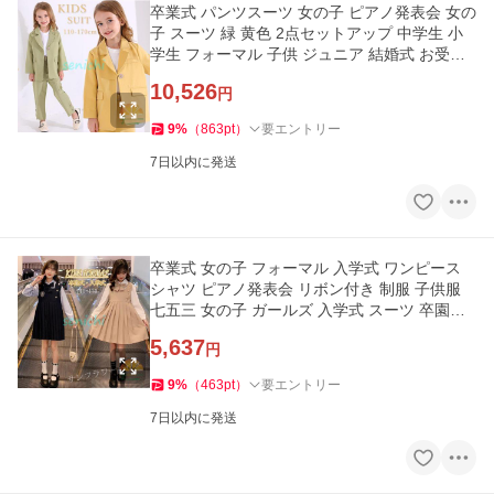
卒業式 パンツスーツ 女の子 ピアノ発表会 女の
子 スーツ 緑 黄色 2点セットアップ 中学生 小
学生 フォーマル 子供 ジュニア 結婚式 お受験
七五三 入学式
10,526
円
9
%
（
863
pt
）
要エントリー
7日以内に発送
卒業式 女の子 フォーマル 入学式 ワンピース
シャツ ピアノ発表会 リボン付き 制服 子供服
七五三 女の子 ガールズ 入学式 スーツ 卒園式
ブラウス お受験
5,637
円
9
%
（
463
pt
）
要エントリー
7日以内に発送