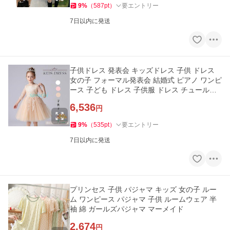
9
%
（
587
pt
）
要エントリー
7日以内に発送
子供ドレス 発表会 キッズドレス 子供 ドレス
女の子 フォーマル発表会 結婚式 ピアノ ワンピ
ース 子ども ドレス 子供服 ドレス チュール袖
半袖 膝丈 リボン 刺
6,536
円
9
%
（
535
pt
）
要エントリー
7日以内に発送
プリンセス 子供 パジャマ キッズ 女の子 ルー
ム ワンピース パジャマ 子供 ルームウェア 半
袖 綿 ガールズパジャマ マーメイド
2,674
円