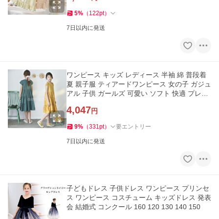
5
%
（
122
pt
）
7日以内に発送
ワンピース キッズ レディース 半袖 綿 普段着
夏 親子服 ティアードワンピース 女の子 ガジュ
アル 子供 ガールズ 可愛い ソフト 快適 プレゼ
ント 七五三
4,047
円
9
%
（
331
pt
）
要エントリー
7日以内に発送
子どもドレス 子供ドレス ワンピース プリンセ
ス ワンピース コスチューム キッズドレス 発表
会 結婚式 コンクール 160 120 130 140 150