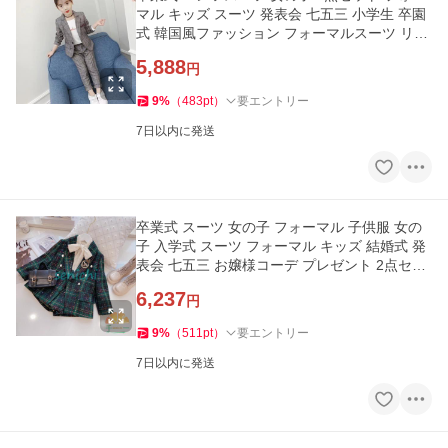
マル キッズ スーツ 発表会 七五三 小学生 卒園
式 韓国風ファッション フォーマルスーツ リラ
ックス 110-160
5,888
円
9
%
（
483
pt
）
要エントリー
7日以内に発送
卒業式 スーツ 女の子 フォーマル 子供服 女の
子 入学式 スーツ フォーマル キッズ 結婚式 発
表会 七五三 お嬢様コーデ プレゼント 2点セッ
ト
6,237
円
9
%
（
511
pt
）
要エントリー
7日以内に発送