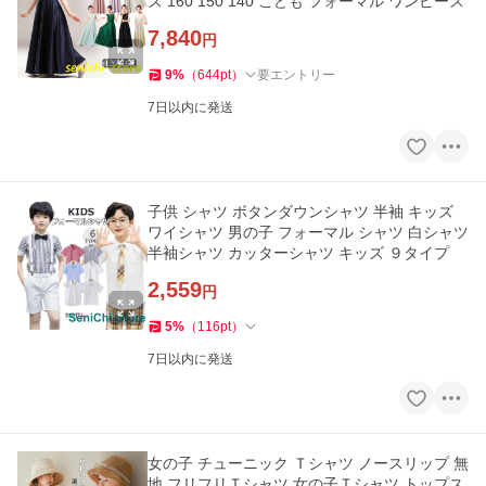
ズ 160 150 140 こども フォーマル ワンピース
7,840
円
9
%
（
644
pt
）
要エントリー
7日以内に発送
子供 シャツ ボタンダウンシャツ 半袖 キッズ
ワイシャツ 男の子 フォーマル シャツ 白シャツ
半袖シャツ カッターシャツ キッズ ９タイプ
2,559
円
5
%
（
116
pt
）
7日以内に発送
女の子 チューニック Ｔシャツ ノースリップ 無
地 フリフリＴシャツ 女の子Ｔシャツ トップス