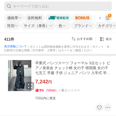
1
価格帯
送料無料
すべての条
性別
サイズ（身長）
色
ブランド
カテゴリ
411
件
おすすめ順
表示
表示情報について
｜ポイントは原則税抜価格を基準に付与されます｜ポイント・支
払額等の正確な情報（付与条件・上限等）はカートをご確認ください
卒業式 パンツスーツ フォーマル 3点セット ピ
アノ発表会 チェック柄 女の子 韓国風 女の子
七五三 卒服 子供 ジュニア パンツ 入学式 学園
祭 結婚式 子供スーツ
7,242
円
9
%
（
594
pt
）
要エントリー
7日以内に発送