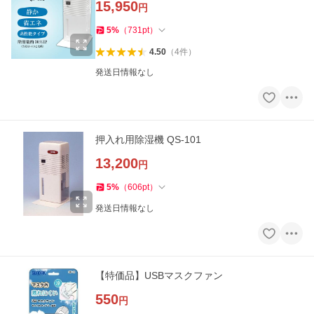
15,950
円
5
%
（
731
pt
）
4.50
（
4
件
）
発送日情報なし
押入れ用除湿機 QS-101
13,200
円
5
%
（
606
pt
）
発送日情報なし
【特価品】USBマスクファン
550
円