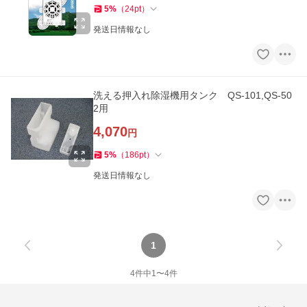
5
%
（
24
pt
）
発送日情報なし
洗える押入れ除湿機用タンク QS-101,QS-50
2用
4,070
円
5
%
（
186
pt
）
発送日情報なし
1
4
件中
1
〜
4
件