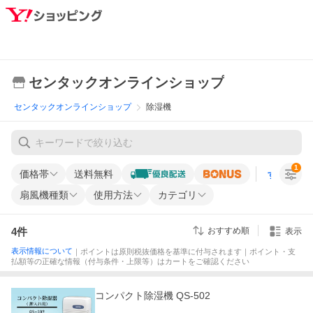
センタックオンラインショップ
センタックオンラインショップ
除湿機
1
価格帯
送料無料
すべての条
扇風機種類
使用方法
カテゴリ
4
件
おすすめ順
表示
表示情報について
｜ポイントは原則税抜価格を基準に付与されます｜ポイント・支
払額等の正確な情報（付与条件・上限等）はカートをご確認ください
コンパクト除湿機 QS-502