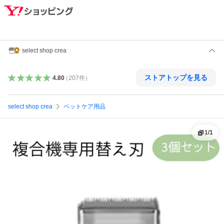
select shop crea
ストアトップを見る
4.80
（
207
件
）
select shop crea
ペットケア用品
1
/
1