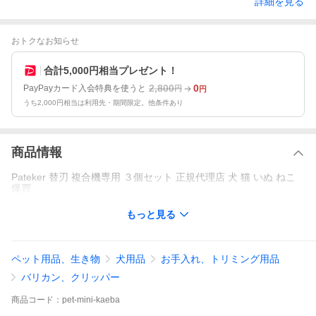
詳細を見る
おトクなお知らせ
合計5,000円相当プレゼント！
2,800
0
PayPayカード入会特典を使うと
円
円
うち2,000円相当は利用先・期間限定。他条件あり
商品情報
Pateker 替刃 複合機専用 ３個セット 正規代理店 犬 猫 いぬ ねこ
爆買
もっと見る
ペット用品、生き物
犬用品
お手入れ、トリミング用品
バリカン、クリッパー
商品
コード：
pet-mini-kaeba