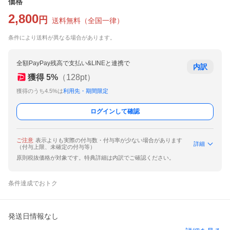
価格
2,800
円
送料無料
（
全国一律
）
条件により送料が異なる場合があります。
全額PayPay残高で支払い&LINEと連携で
内訳
獲得
5
%
（
128
pt）
獲得のうち4.5%は
利用先・期間限定
ログインして確認
ご注意
表示よりも実際の付与数・付与率が少ない場合があります
詳細
（付与上限、未確定の付与等）
原則税抜価格が対象です。特典詳細は内訳でご確認ください。
条件達成でおトク
発送日情報なし