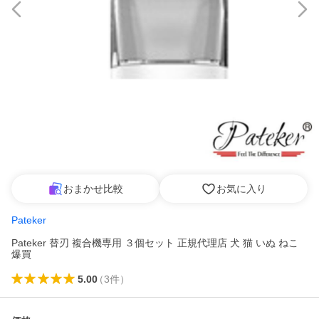
おまかせ比較
お気に入り
Pateker
Pateker 替刃 複合機専用 ３個セット 正規代理店 犬 猫 いぬ ねこ
爆買
5.00
（
3
件
）