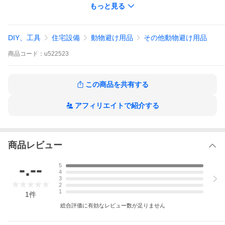
もっと見る
・使い方
濃縮液を10倍から20倍に希釈してペットボトルなどの容器に入れ
て侵入を防ぎたい場所の周囲に設置してくだい。
DIY、工具
住宅設備
動物避け用品
その他動物避け用品
雨などで薄まることはありませんが定期的に補充することで効果
が長く続きます。 #爆買
商品
コード：
u522523
この商品を共有する
アフィリエイトで紹介する
商品レビュー
-.--
5
4
3
2
1
1
件
総合評価に有効なレビュー数が足りません