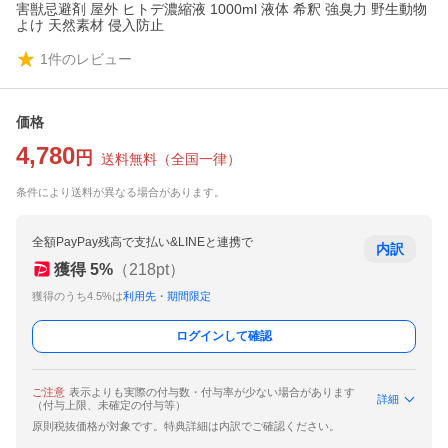
害獣忌避剤 屋外 ヒトデ濃縮液 1000ml 液体 希釈 強臭力 野生動物
よけ 天然素材 侵入防止
1
件のレビュー
価格
4,780
円
送料無料
（
全国一律
）
条件により送料が異なる場合があります。
全額PayPay残高で支払い&LINEと連携で
内訳
獲得
5
%
（
218
pt）
獲得のうち4.5%は
利用先・期間限定
ログインして確認
ご注意
表示よりも実際の付与数・付与率が少ない場合があります
詳細
（付与上限、未確定の付与等）
原則税抜価格が対象です。特典詳細は内訳でご確認ください。