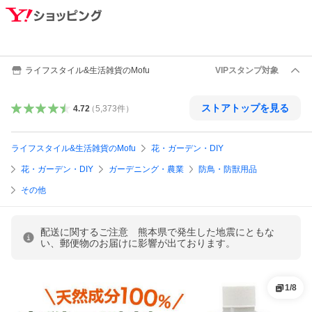
ライフスタイル&生活雑貨のMofu
VIPスタンプ対象
ストアトップを見る
4.72
（
5,373
件
）
ライフスタイル&生活雑貨のMofu
花・ガーデン・DIY
花・ガーデン・DIY
ガーデニング・農業
防鳥・防獣用品
その他
配送に関するご注意 熊本県で発生した地震にともな
い、郵便物のお届けに影響が出ております。
1
/
8