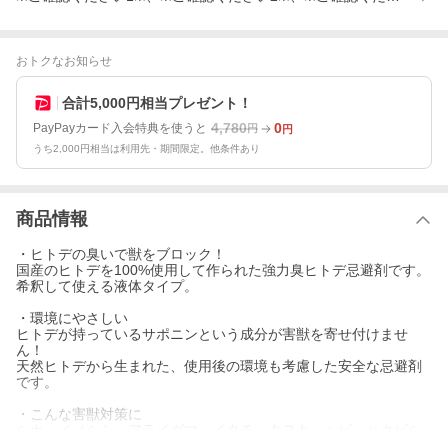
おトクなお知らせ
合計5,000円相当プレゼント！
4,780
0
PayPayカード入会特典を使うと
円
円
うち2,000円相当は利用先・期間限定。他条件あり
商品情報
・ヒトデの臭いで獣をブロック！
国産のヒトデを100%使用して作られた強力臭ヒトデ忌避剤です。
希釈して使える液体タイプ。
・環境にやさしい
ヒトデが持っているサポニンという成分が害獣を寄せ付けませ
ん！
天然ヒトデから生まれた、使用後の環境も考慮した安全な忌避剤
です。
・こんな害獣対策に
シカ、イノシシ、アライグマ、イタチ、タヌキ、ヘビ、ハクビシ
ン、クマ、ネズミなど