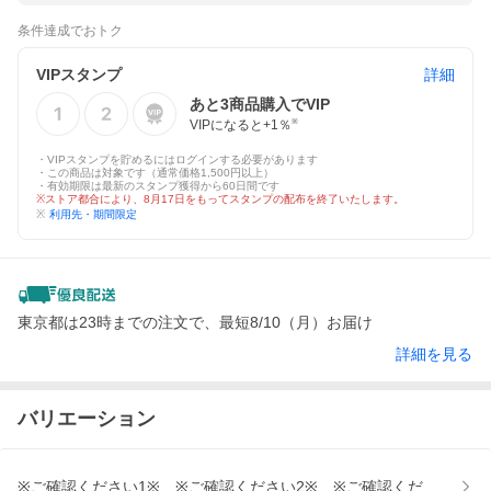
条件達成でおトク
VIPスタンプ
詳細
あと
3
商品購入でVIP
VIPになると+
1
％
※
・VIPスタンプを貯めるにはログインする必要があります
・この商品は対象です（通常価格1,500円以上）
・有効期限は最新のスタンプ獲得から60日間です
※ストア都合により、8月17日をもってスタンプの配布を終了いたします。
※
利用先・期間限定
東京都は23時までの注文で、最短8/10（月）お届け
詳細を見る
バリエーション
※ご確認ください1※、※ご確認ください2※、※ご確認ください3※