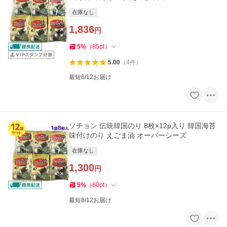
在庫なし
1,836
円
5
%
（
85
pt
）
5.00
（
4
件
）
最短8/12お届け
ソチョン 伝統韓国のり 8枚×12p入り 韓国海苔
味付けのり えごま油 オーバーシーズ
在庫なし
1,300
円
5
%
（
60
pt
）
最短8/12お届け