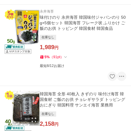
永井海苔
味付けのり 永井海苔 韓国味付ジャバンのり 50
g×5個セット 韓国海苔 フレーク状 ふりかけ ご
飯のお供 トッピング 韓国食材 韓国食品
在庫なし
1,989
円
5
%
（
91
pt
）
最短8/12お届け
韓国海苔 全形 40枚入 きずのり 味付け海苔 韓
国食材 ご飯のお供 チョレギサラダ トッピング
おにぎり 韓国料理 サンエイ海苔 業務用
在庫なし
2,158
円