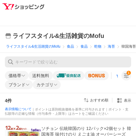
ライフスタイル&生活雑貨のMofu
ライフスタイル&生活雑貨のMofu
食品
食品
乾物
海苔
韓国海苔
1
価格帯
送料無料
すべての条
ブランド
カテゴリ
4
件
おすすめ順
表示
表示情報について
｜ポイントは原則税抜価格を基準に付与されます｜ポイント・支
払額等の正確な情報（付与条件・上限等）はカートをご確認ください
ソチョン 伝統韓国のり 12パック×2個セット 韓
国海苔 味付けのり えごま油 オーバーシーズ