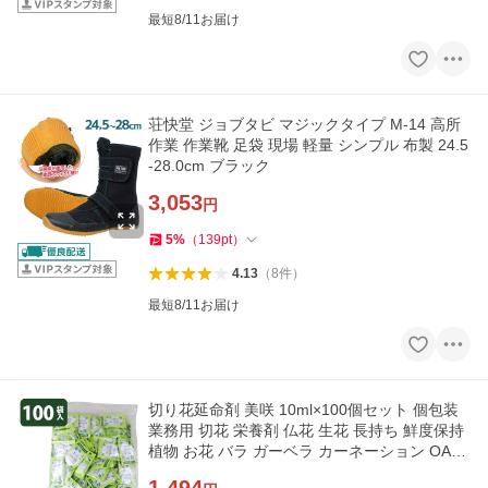
最短8/11お届け
荘快堂 ジョブタビ マジックタイプ M-14 高所
作業 作業靴 足袋 現場 軽量 シンプル 布製 24.5
-28.0cm ブラック
3,053
円
5
%
（
139
pt
）
4.13
（
8
件
）
最短8/11お届け
切り花延命剤 美咲 10ml×100個セット 個包装
業務用 切花 栄養剤 仏花 生花 長持ち 鮮度保持
植物 お花 バラ ガーベラ カーネーション OAT
アグリオ