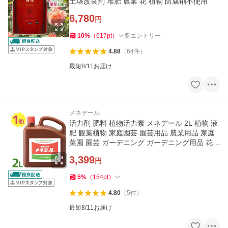
土壌改良剤 堆肥 農業 花 植物 防腐剤不使用
6,780
円
10
%
（
617
pt
）
要エントリー
4.88
（
64
件
）
最短8/11お届け
メネデール
活力剤 肥料 植物活力素 メネデール 2L 植物 液
肥 観葉植物 家庭園芸 園芸用品 農業用品 家庭
菜園 園芸 ガーデニング ガーデニング用品 花
野菜 花壇 鉢植え 庭
3,399
円
5
%
（
154
pt
）
4.80
（
5
件
）
最短8/11お届け