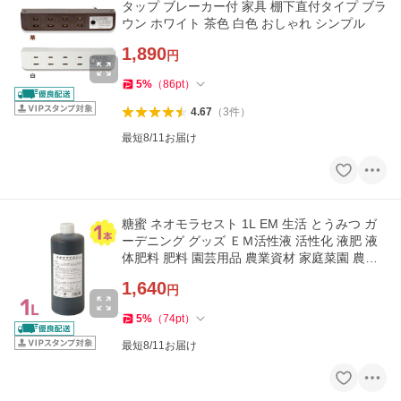
タップ ブレーカー付 家具 棚下直付タイプ ブラ
ウン ホワイト 茶色 白色 おしゃれ シンプル
1,890
円
5
%
（
86
pt
）
4.67
（
3
件
）
最短8/11お届け
糖蜜 ネオモラセスト 1L EM 生活 とうみつ ガ
ーデニング グッズ ＥＭ活性液 活性化 液肥 液
体肥料 肥料 園芸用品 農業資材 家庭菜園 農業
用品
1,640
円
5
%
（
74
pt
）
最短8/11お届け