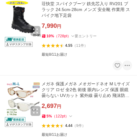
荘快堂 スパイクブーツ 鉄先芯入り RV201 ブ
ラック 24.5cm-28cm メンズ 安全靴 作業用 ス
パイク地下足袋
7,990
円
10
%
（
728
pt
）
要エントリー
4.55
（
11
件
）
最短8/11お届け
メガネ 保護メガネ メオガードネオ M Lサイズ
クリア ロゼ 全2色 術後 眼内レンズ 保護 眼鏡
曇らない UVカット 紫外線 曇り止め 飛沫防止
ウイルス対策
2,697
円
5
%
（
122
pt
）
4.44
（
9
件
）
最短8/11お届け