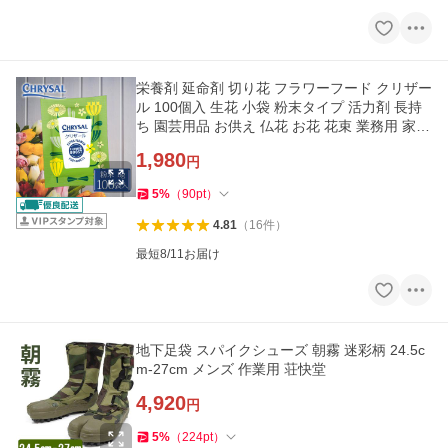
栄養剤 延命剤 切り花 フラワーフード クリザー
ル 100個入 生花 小袋 粉末タイプ 活力剤 長持
ち 園芸用品 お供え 仏花 お花 花束 業務用 家庭
用 植物用
1,980
円
5
%
（
90
pt
）
4.81
（
16
件
）
最短8/11お届け
地下足袋 スパイクシューズ 朝霧 迷彩柄 24.5c
m-27cm メンズ 作業用 荘快堂
4,920
円
5
%
（
224
pt
）