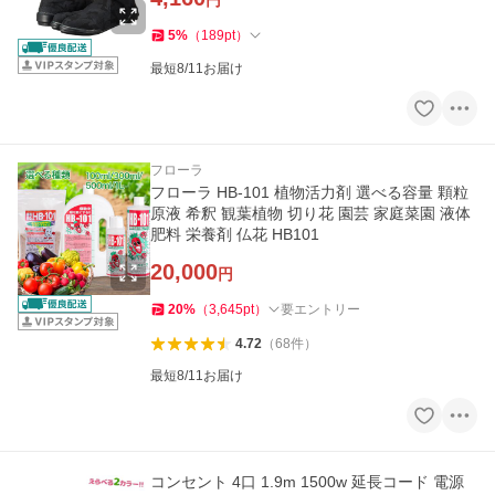
円
5
%
（
189
pt
）
最短8/11お届け
フローラ
フローラ HB-101 植物活力剤 選べる容量 顆粒
原液 希釈 観葉植物 切り花 園芸 家庭菜園 液体
肥料 栄養剤 仏花 HB101
20,000
円
20
%
（
3,645
pt
）
要エントリー
4.72
（
68
件
）
最短8/11お届け
コンセント 4口 1.9m 1500w 延長コード 電源