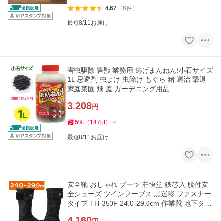
4.67
（
6
件
）
最短8/11お届け
害虫駆除 害獣 業務用 逃げまんねん!小石サイズ
1L 忌避剤 虫よけ 虫除け もぐら 猪 退治 撃退
家庭菜園 畑 庭 ガーデニング用品
3,208
円
5
%
（
147
pt
）
最短8/11お届け
安全靴 おしゃれ ブーツ 荘快堂 鉄芯入 股付安
全シューズ ツインフーブス 黒迷彩 ファスナー
タイプ TH-350F 24.0-29.0cm 作業靴 地下タビ
建設 高所 鳶 職人
4,160