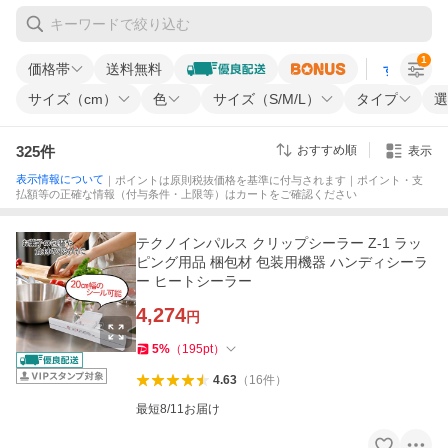
1
価格帯
送料無料
すべての条
サイズ（cm）
色
サイズ（S/M/L）
タイプ
選
325
件
おすすめ順
表示
表示情報について
｜ポイントは原則税抜価格を基準に付与されます｜ポイント・支
払額等の正確な情報（付与条件・上限等）はカートをご確認ください
テクノインパルス クリップシーラー Z-1 ラッ
ピング用品 梱包材 包装用機器 ハンディシーラ
ー ヒートシーラー
4,274
円
5
%
（
195
pt
）
4.63
（
16
件
）
最短8/11お届け