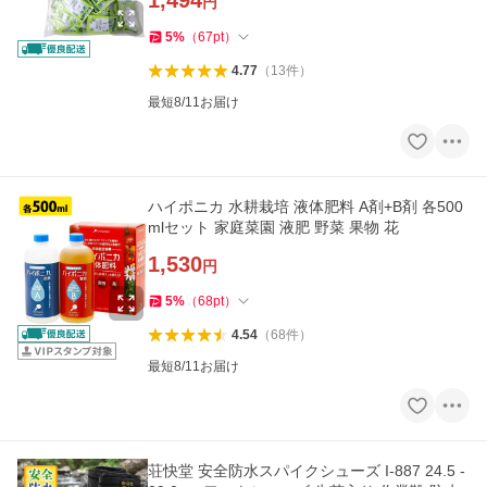
1,494
円
5
%
（
67
pt
）
4.77
（
13
件
）
最短8/11お届け
ハイポニカ 水耕栽培 液体肥料 A剤+B剤 各500
mlセット 家庭菜園 液肥 野菜 果物 花
1,530
円
5
%
（
68
pt
）
4.54
（
68
件
）
最短8/11お届け
荘快堂 安全防水スパイクシューズ I-887 24.5 -