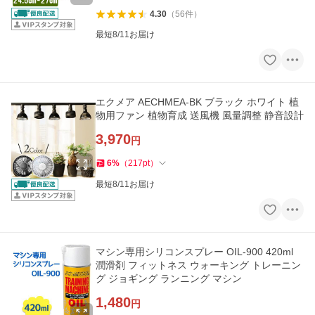
4.30
（
56
件
）
最短8/11お届け
エクメア AECHMEA-BK ブラック ホワイト 植
物用ファン 植物育成 送風機 風量調整 静音設計
3,970
円
6
%
（
217
pt
）
最短8/11お届け
マシン専用シリコンスプレー OIL-900 420ml
潤滑剤 フィットネス ウォーキング トレーニン
グ ジョギング ランニング マシン
1,480
円