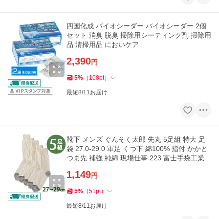
四国化成 バイオシーダー バイオシーダー 2個
セット 消臭 脱臭 掃除用シーティング剤 掃除用
品 清掃用品 においケア
2,390
円
5
%
（
108
pt
）
最短8/11お届け
靴下 メンズ ぐんそく太郎 先丸 5足組 特大 足
袋 27.0-29.0 軍足 くつ下 綿100% 指付 かかと
つま先 補強 純綿 現場仕事 223 富士手袋工業
1,149
円
5
%
（
51
pt
）
最短8/11お届け