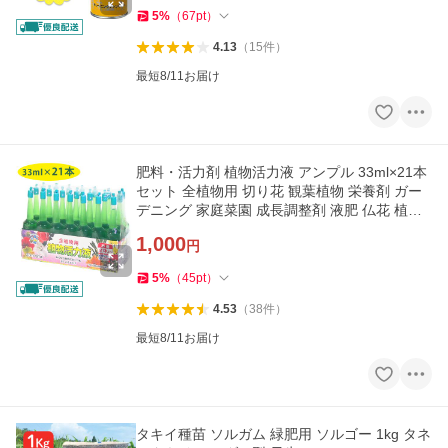
5
%
（
67
pt
）
4.13
（
15
件
）
最短8/11お届け
肥料・活力剤 植物活力液 アンプル 33ml×21本
セット 全植物用 切り花 観葉植物 栄養剤 ガー
デニング 家庭菜園 成長調整剤 液肥 仏花 植木
鉢植え あかぎ園芸
1,000
円
5
%
（
45
pt
）
4.53
（
38
件
）
最短8/11お届け
タキイ種苗 ソルガム 緑肥用 ソルゴー 1kg タネ