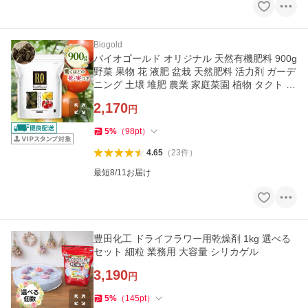
Biogold
バイオゴールド オリジナル 天然有機肥料 900g
野菜 果物 花 液肥 盆栽 天然肥料 活力剤 ガーデ
ニング 土壌 堆肥 農業 家庭菜園 植物 タクト 日
本製
2,170
円
5
%
（
98
pt
）
4.65
（
23
件
）
最短8/11お届け
豊田化工 ドライフラワー用乾燥剤 1kg 選べる
セット 細粒 業務用 大容量 シリカゲル
3,190
円
5
%
（
145
pt
）