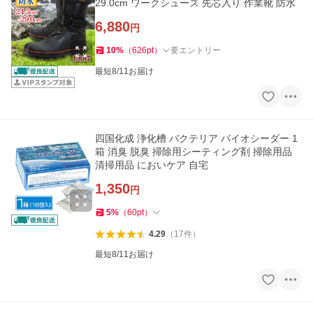
29.0cm ワークシューズ 先芯入り 作業靴 防水
6,880
円
10
%
（
626
pt
）
要エントリー
最短8/11お届け
四国化成 浄化槽 バクテリア バイオシーダー 1
箱 消臭 脱臭 掃除用シーティング剤 掃除用品
清掃用品 においケア 自宅
1,350
円
5
%
（
60
pt
）
4.29
（
17
件
）
最短8/11お届け