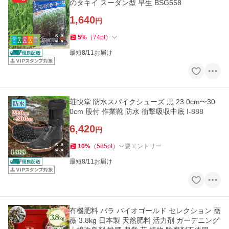
のタキイ スーダン型 早生 BSG558
1,640
円
5
%
（
74
pt
）
最短8/11お届け
荘快堂 防水スパイクシューズ 黒 23.0cm〜30.
0cm 股付 作業靴 防水 衝撃吸収中底 I-888
6,420
円
10
%
（
585
pt
）
要エントリー
最短8/11お届け
有機肥料 バラ バイオゴールド セレクション 薔
薇 3.8kg 日本製 天然肥料 活力剤 ガーデニング