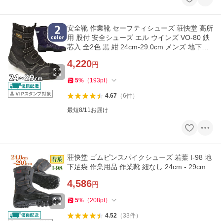
安全靴 作業靴 セーフティシューズ 荘快堂 高所
用 股付 安全シューズ エル ウインズ VO-80 鉄
芯入 全2色 黒 紺 24cm-29.0cm メンズ 地下足
袋 作業用 業務用
4,220
円
5
%
（
193
pt
）
4.67
（
6
件
）
最短8/11お届け
荘快堂 ゴムピンスパイクシューズ 若葉 I-98 地
下足袋 作業用品 作業靴 紐なし 24cm - 29cm
4,586
円
5
%
（
208
pt
）
4.52
（
33
件
）