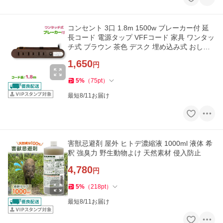
コンセント 3口 1.8m 1500w ブレーカー付 延
長コード 電源タップ VFFコード 家具 ワンタッ
チ式 ブラウン 茶色 デスク 埋め込み式 おしゃ
れ シンプル 取り付け
1,650
円
5
%
（
75
pt
）
最短8/11お届け
害獣忌避剤 屋外 ヒトデ濃縮液 1000ml 液体 希
釈 強臭力 野生動物よけ 天然素材 侵入防止
4,780
円
5
%
（
218
pt
）
最短8/11お届け