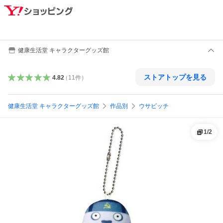
健康生活堂 キャラクターグッズ館
ストアトップを見る
4.82
（
11
件
）
健康生活堂 キャラクターグッズ館
作品別
ウサビッチ
1
/
2