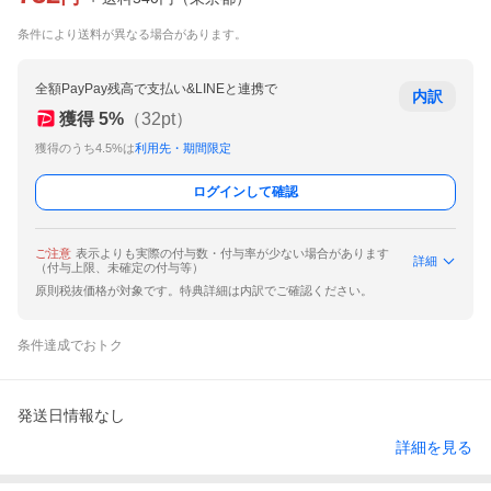
条件により送料が異なる場合があります。
全額PayPay残高で支払い&LINEと連携で
内訳
獲得
5
%
（
32
pt）
獲得のうち4.5%は
利用先・期間限定
ログインして確認
ご注意
表示よりも実際の付与数・付与率が少ない場合があります
詳細
（付与上限、未確定の付与等）
原則税抜価格が対象です。特典詳細は内訳でご確認ください。
条件達成でおトク
発送日情報なし
詳細を見る