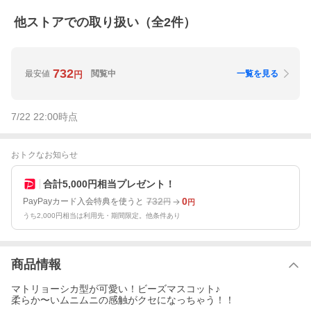
他ストアでの取り扱い（全
2
件）
732
最安値
閲覧中
一覧を見る
円
7/22 22:00
時点
おトクなお知らせ
合計5,000円相当プレゼント！
732
0
PayPayカード入会特典を使うと
円
円
うち2,000円相当は利用先・期間限定。他条件あり
商品情報
マトリョーシカ型が可愛い！ビーズマスコット♪
柔らか〜いムニムニの感触がクセになっちゃう！！