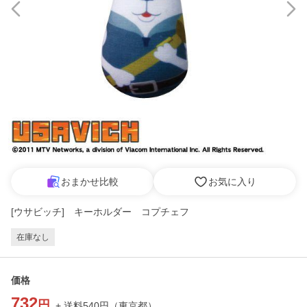
おまかせ比較
お気に入り
[ウサビッチ] キーホルダー コプチェフ
在庫なし
価格
732
円
+ 送料
540
円
（
東京都
）