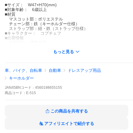
■サイズ： W47×H70(mm)
■対象年齢： 6歳以上
■材質
マスコット部：ポリエステル
チェーン部：鉄（キーホルダー仕様）
ストラップ部：紐・鉄（ストラップ仕様）
■キャラクター： コプチェフ
■出荷情報
送料区分：通常出荷
出荷目安：注文承諾（または入金確認）メール送信後、1〜3営
もっと見る
業日（※土日祝祭日を除く平日）
【使用上の注意】
・変形、変質または火災の原因となりますので火気に近づけない
で下さい。
車、バイク、自転車
自動車
ドレスアップ用品
・高温に近づけたり、ベンジン、シンナーなどアルコール系溶剤
を使用したりする事は変形・変質の原因となりますので、おやめ
キーホルダー
下さい。
・水洗いをされますと、色落ちする事がありますのでご注意下さ
JAN/ISBNコード：
4560198655155
い。
商品
コード：
E-515
この商品を共有する
アフィリエイトで紹介する