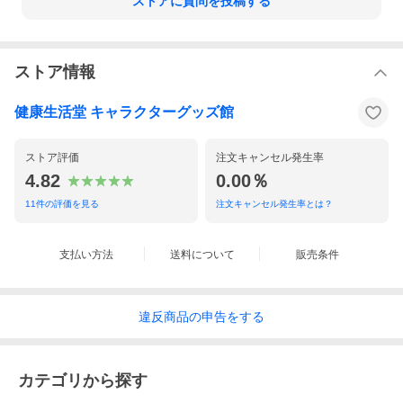
ストアに質問を投稿する
ストア情報
健康生活堂 キャラクターグッズ館
ストア評価
注文キャンセル発生率
4.82
0.00％
11
件の評価を見る
注文キャンセル発生率とは？
支払い方法
送料について
販売条件
手触りのいいコットン素材と暖かいピンクで柔らかな雰囲気アッ
プ♪
違反
商品の
申告をする
■商品仕様
サイズ：レディース Ｍ
素材：綿100%
型番：N-308
カテゴリから探す
■サイズ表