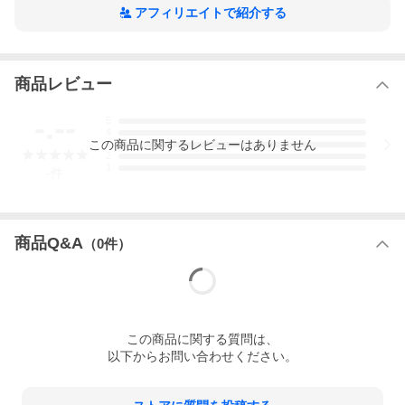
アフィリエイトで紹介する
商品レビュー
-.--
5
4
この
商品
に関するレビューはありません
3
2
1
-
件
商品Q&A
（
0
件）
「Lump Off！」
人気のランピー登場☆彡
この
商品
に関する質問は、
以下からお問い合わせください。