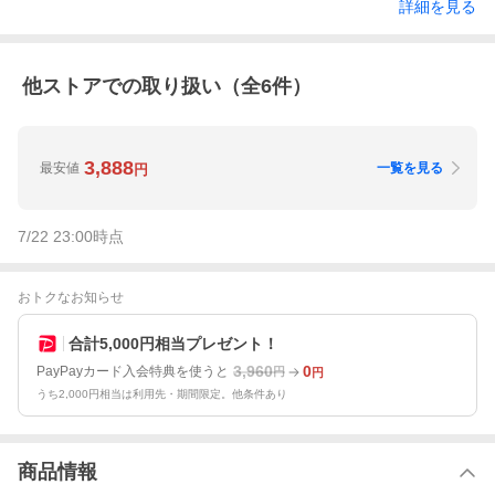
詳細を見る
他ストアでの取り扱い（全
6
件）
3,888
最安値
一覧を見る
円
7/22 23:00
時点
おトクなお知らせ
合計5,000円相当プレゼント！
3,960
0
PayPayカード入会特典を使うと
円
円
うち2,000円相当は利用先・期間限定。他条件あり
商品情報