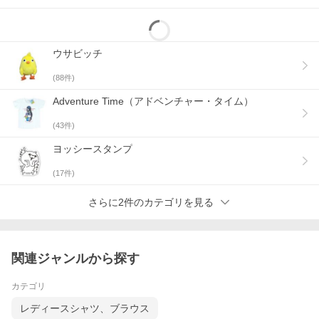
着丈
身幅
型番
レディースM
61cm
43cm
N-308
レディースL
64cm
46cm
-
メンズM
70cm
52cm
N-309
ウサビッチ
キッズ140cm
56cm
40cm
-
■商品紹介
(
88
件)
アドベンチャー・タイムから、可愛いＢＭＯがデザインされたTシ
ャツが登場！
Adventure Time（アドベンチャー・タイム）
サイズは男女のＭサイズと、少し小さめの140cmサイズの3パター
ン。
(
43
件)
■注意事項
ヨッシースタンプ
・洗濯の際は蛍光増白剤が入っていない洗剤をご使用下さい。
・濃色のものは、白色や淡色のものと分けて洗って下さい。
(
17
件)
・プリント部分には直接アイロンをあてないで下さい。
・洗濯後のタンブラー乾燥は避けて下さい。
さらに2件のカテゴリを見る
TM & © Cartoon Network. (s14)
関連ジャンルから探す
カテゴリ
レディースシャツ、ブラウス