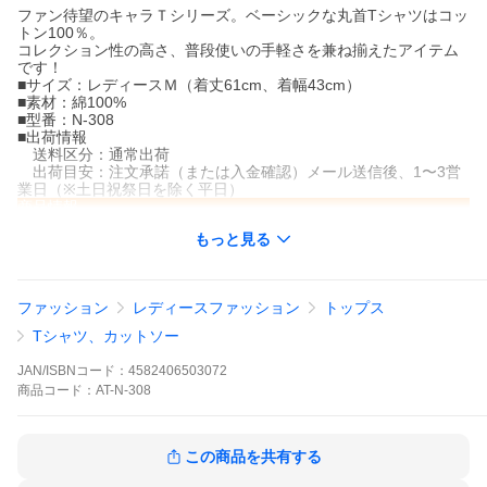
ファン待望のキャラＴシリーズ。ベーシックな丸首Tシャツはコッ
トン100％。
コレクション性の高さ、普段使いの手軽さを兼ね揃えたアイテム
です！
■サイズ：レディースＭ（着丈61cm、着幅43cm）
■素材：綿100%
■型番：N-308
■出荷情報
送料区分：通常出荷
出荷目安：注文承諾（または入金確認）メール送信後、1〜3営
業日（※土日祝祭日を除く平日）
商品情報
国内メーカー「ドリームラッシュ」よりリリースされた、ファン
もっと見る
待望のキャラＴシリーズ
ベーシックな丸首Tシャツはコットン100％。
コレクション性の高さ、普段使いの手軽さを兼ね揃えたアイテム
ファッション
レディースファッション
トップス
です！
Tシャツ、カットソー
JAN/ISBNコード：
4582406503072
商品
コード：
AT-N-308
この商品を共有する