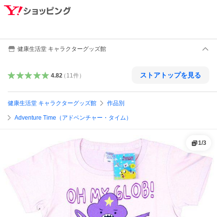
健康生活堂 キャラクターグッズ館
ストアトップを見る
4.82
（
11
件
）
健康生活堂 キャラクターグッズ館
作品別
Adventure Time（アドベンチャー・タイム）
1
/
3