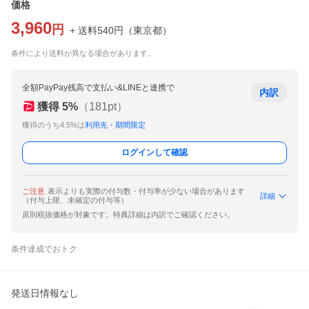
価格
3,960
円
+ 送料
540
円
（
東京都
）
条件により送料が異なる場合があります。
全額PayPay残高で支払い&LINEと連携で
内訳
獲得
5
%
（
181
pt）
獲得のうち4.5%は
利用先・期間限定
ログインして確認
ご注意
表示よりも実際の付与数・付与率が少ない場合があります
詳細
（付与上限、未確定の付与等）
原則税抜価格が対象です。特典詳細は内訳でご確認ください。
条件達成でおトク
発送日情報なし