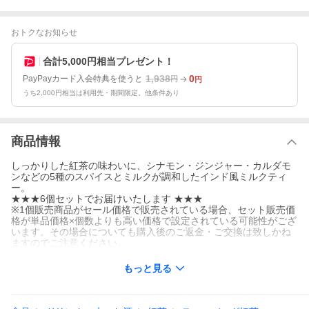
おトクなお知らせ
合計5,000円相当プレゼント！
1,938
0
PayPayカード入会特典を使うと
円
円
うち2,000円相当は利用先・期間限定。他条件あり
商品情報
しっかりした紅茶の味わいに、シナモン・ジンジャー・カルダモ
ンなどの5種のスパイスとミルクが調和したインド風ミルクティ
ー。
★★★6個セットでお届けいたします ★★★
※1個販売商品がセール価格で販売されている場合、セット販売価
格が単品価格×個数よりも高い価格で設定されている可能性がござ
います。その場合についても購入後のご返金・ご交換は致しかね
ますのでご注意ください。
もっと見る