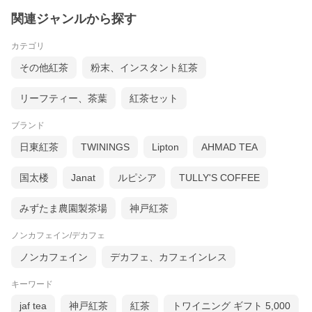
関連ジャンルから探す
カテゴリ
その他紅茶
粉末、インスタント紅茶
リーフティー、茶葉
紅茶セット
ブランド
日東紅茶
TWININGS
Lipton
AHMAD TEA
国太楼
Janat
ルピシア
TULLY'S COFFEE
みずたま農園製茶場
神戸紅茶
ノンカフェイン/デカフェ
ノンカフェイン
デカフェ、カフェインレス
キーワード
jaf tea
神戸紅茶
紅茶
トワイニング ギフト 5,000