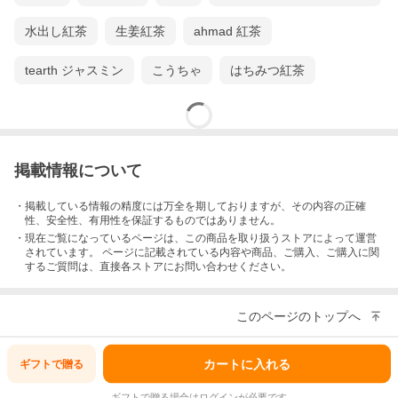
水出し紅茶
生姜紅茶
ahmad 紅茶
tearth ジャスミン
こうちゃ
はちみつ紅茶
掲載情報について
・掲載している情報の精度には万全を期しておりますが、その内容の正確
性、安全性、有用性を保証するものではありません。
・現在ご覧になっているページは、この
商品
を取り扱うストアによって運営
されています。 ページに記載されている内容
や商品、ご購入
、ご購入に関
するご質問は、直接各ストアにお問い合わせください。
このページのトップへ
カートに入れる
ギフトで
贈る
ギフトで贈る場合はログインが必要です