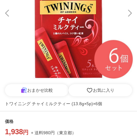
おまかせ比較
お気に入り
トワイニング チャイミルクティー (13.8g×5p)×6個
価格
1,938
円
+ 送料
980
円
（
東京都
）