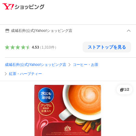
成城石井(公式)Yahoo!ショッピング店
ストアトップを見る
4.53
（
1,310
件
）
成城石井(公式)Yahoo!ショッピング店
コーヒー・お茶
紅茶・ハーブティー
1
/
2