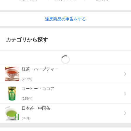
違反
商品の
申告をする
カテゴリから探す
紅茶・ハーブティー
(
237
件)
コーヒー・ココア
(
235
件)
日本茶・中国茶
(
89
件)