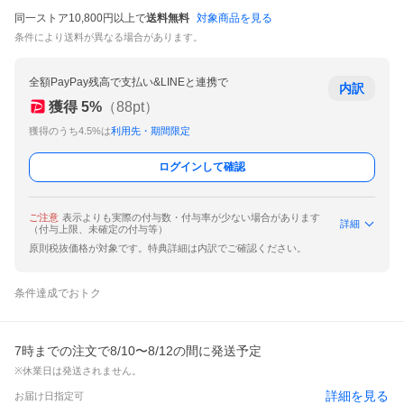
同一ストア10,800円以上で
送料無料
対象商品を見る
条件により送料が異なる場合があります。
全額PayPay残高で支払い&LINEと連携で
内訳
獲得
5
%
（
88
pt）
獲得のうち4.5%は
利用先・期間限定
ログインして確認
ご注意
表示よりも実際の付与数・付与率が少ない場合があります
詳細
（付与上限、未確定の付与等）
原則税抜価格が対象です。特典詳細は内訳でご確認ください。
条件達成でおトク
7時までの注文で8/10〜8/12の間に発送予定
※休業日は発送されません。
詳細を見る
お届け日指定可