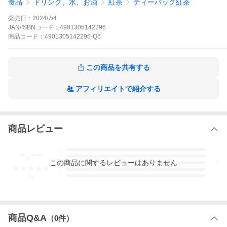
食品
ドリンク、水、お酒
紅茶
ティーバッグ紅茶
発売日：
2024/7/4
JAN/ISBNコード：
4901305142296
商品
コード：
4901305142296-Q6
この商品を共有する
アフィリエイトで紹介する
商品レビュー
-.--
5
4
この
商品
に関するレビューはありません
3
2
1
-
件
商品Q&A
（
0
件）