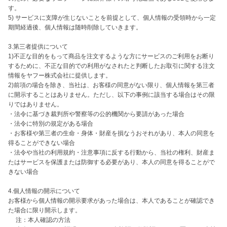
す。

5) サービスに支障が生じないことを前提として、個人情報の受領時から一定
期間経過後、個人情報は随時削除していきます。

3.第三者提供について

1)不正な目的をもって商品を注文するような方にサービスのご利用をお断り
するために、不正な目的での利用がなされたと判断したお取引に関する注文
情報をヤフー株式会社に提供します。

2)前項の場合を除き、当社は、お客様の同意がない限り、個人情報を第三者
に開示することはありません。ただし、以下の事例に該当する場合はその限
りではありません。

・法令に基づき裁判所や警察等の公的機関から要請があった場合

・法令に特別の規定がある場合

・お客様や第三者の生命・身体・財産を損なうおそれがあり、本人の同意を
得ることができない場合

・法令や当社の利用規約・注意事項に反する行動から、当社の権利、財産ま
たはサービスを保護または防御する必要があり、本人の同意を得ることがで
きない場合

4.個人情報の開示について

お客様から個人情報の開示要求があった場合は、本人であることが確認でき
た場合に限り開示します。

　 注：本人確認の方法
