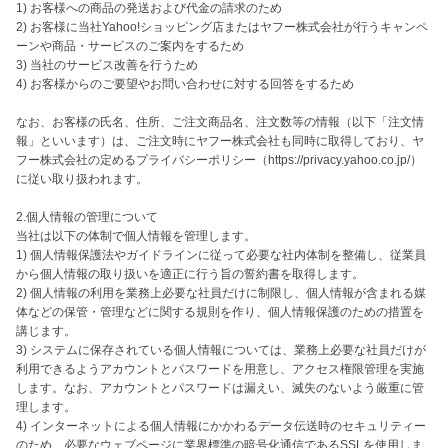
1) お客様への商品の発送および代金の請求のため

2) お客様に当社Yahoo!ショッピング店またはヤフー株式会社が行うキャンペ
ーンや商品・サービスのご案内をするため

3) 当社のサービス改善を行うため

4) お客様からのご要望やお問い合わせに対する回答をするため

なお、お客様の氏名、住所、ご注文商品名、注文数等の情報（以下「注文情
報」といいます）は、ご注文時にヤフー株式会社も同時に取得しており、ヤ
フー株式会社の定めるプライバシーポリシー（https://privacy.yahoo.co.jp/）
に従い取り扱われます。

2.個人情報の管理について

当社は以下の体制で個人情報を管理します。

1) 個人情報保護法やガイドラインに従って必要な社内体制を整備し、従業員
から個人情報の取り扱いを適正に行う旨の誓約書を取得します。

2) 個人情報の利用を業務上必要な社員だけに制限し、個人情報が含まれる媒
体などの保管・管理などに関する規則を作り、個人情報保護のための措置を
講じます。

3) システムに保存されている個人情報については、業務上必要な社員だけが
利用できるようアカウントとパスワードを用意し、アクセス権限管理を実施
します。なお、アカウントとパスワードは漏えい、滅失のないよう厳重に管
理します。

4) インターネットによる個人情報にかかわるデータ伝送時のセキュリティー
のため、必要なウェブページに業界標準の暗号化通信であるSSLを使用しま