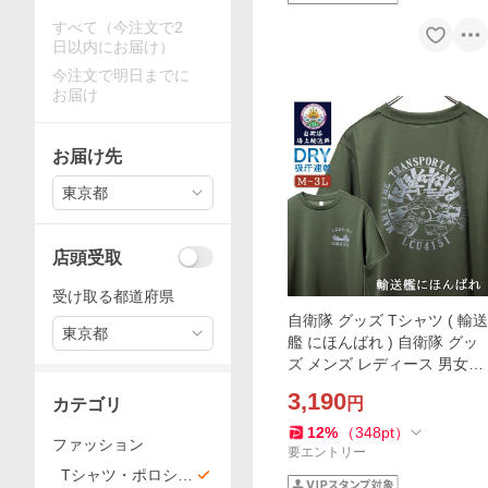
すべて（今注文で2
日以内にお届け）
今注文で明日までに
お届け
お届け先
東京都
店頭受取
受け取る都道府県
自衛隊 グッズ Tシャツ ( 輸送
東京都
艦 にほんばれ ) 自衛隊 グッ
ズ メンズ レディース 男女兼
用 ユニセックス 半袖 ウェア
3,190
円
カテゴリ
ドライ ドライTシャツ 吸水
速乾 M L LL 3
12
%
（
348
pt
）
ファッション
要エントリー
Tシャツ・ポロシャ