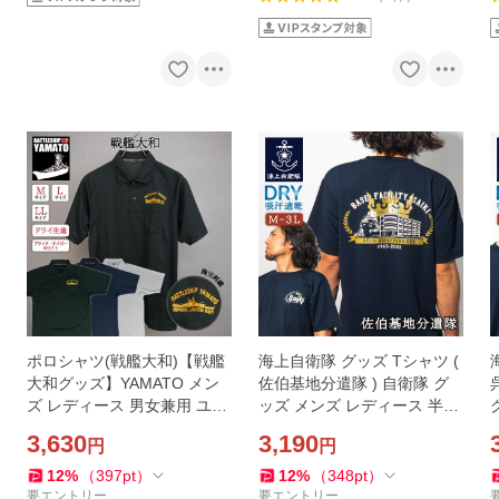
ポロシャツ(戦艦大和)【戦艦
海上自衛隊 グッズ Tシャツ (
大和グッズ】YAMATO メン
佐伯基地分遣隊 ) 自衛隊 グ
ズ レディース 男女兼用 ユニ
ッズ メンズ レディース 半袖
セックス トップス 半袖 ウェ
ウェア ドライ ドライTシャ
3,630
3,190
円
円
ア ドライ 刺繍
ツ 吸水速乾 M L LL 3L
L
12
%
（
397
pt
）
12
%
（
348
pt
）
要エントリー
要エントリー