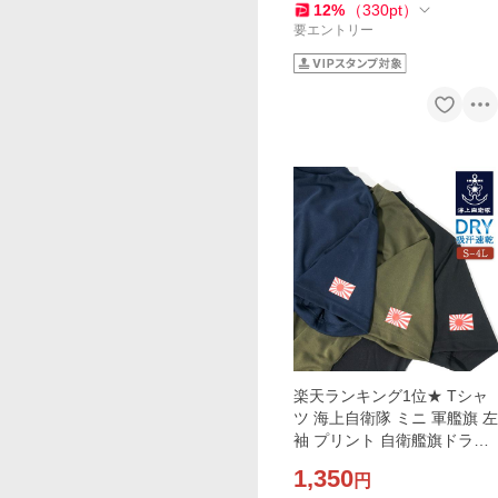
12
%
（
330
pt
）
要エントリー
楽天ランキング1位★ Tシャ
ツ 海上自衛隊 ミニ 軍艦旗 左
袖 プリント 自衛艦旗ドライ
Tシャツ 自衛隊 ワンポイン
1,350
円
ト メンズ S M L LL 3L 4L