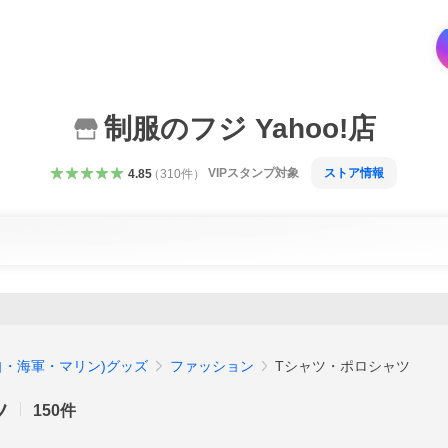
制服のフジ Yahoo!店
VIPスタンプ対象
ストア情報
4.85
（
310
件
）
自・海軍・マリン)グッズ
ファッション
Tシャツ・ポロシャツ
ツ
150
件