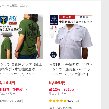
カートをご確認ください
Tシャツ 自衛隊グッズ【陸上
海員制服 ( 半袖開襟パイロッ
自衛隊 第2水陸機動連隊】ド
トシャツ ) 船員服 パイロッ
ライTシャツ ミリタリー 陸
トシャツ シャツ 半袖 パイロ
自 サバゲー 半袖 メンズ レデ
ット 開襟シャツ
3,190
8,690
円
円
ィース 男女兼用 ユニセック
ス トップス ウェア
12
%
（
348
pt
）
12
%
（
951
pt
）
要エントリー
要エントリー
5.00
（
3
件
）