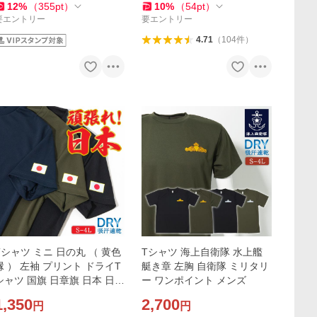
用 ユニセックス
ダークグレー
12
%
（
355
pt
）
10
%
（
54
pt
）
要エントリー
要エントリー
4.71
（
104
件
）
Tシャツ ミニ 日の丸 （ 黄色
Tシャツ 海上自衛隊 水上艦
縁 ） 左袖 プリント ドライT
艇き章 左胸 自衛隊 ミリタリ
ャツ 国旗 日章旗 日本 日本
ー ワンポイント メンズ
代表 オリンピック ワンポイ
1,350
2,700
円
円
ント メンズ レディース S M