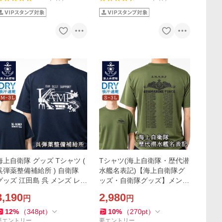
海上自衛隊 グッズ Tシャツ (
Tシャツ(海上自衛隊・歴代潜
呉弾薬整備補給所 ) 自衛隊
水艦名表記)【海上自衛隊グ
グッズ 江田島 呉 メンズ レデ
ッズ・自衛隊グッズ】メンズ
ィース 半袖 ウェア ドライ ド
レディース 男女兼用 ユニセ
3,190
2,980
円
円
ライTシャツ 吸水速乾 M L L
ックス トップス
 3L
12
%
（
348
pt
）
10
%
（
270
pt
）
要エントリー
要エントリー