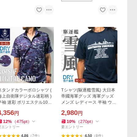
スタンドカラーポロシャツ (
Tシャツ(駆逐艦雪風) 大日本
海上自衛隊デジタル迷彩柄 )
帝國海軍グッズ 海軍グッズ
半袖 迷彩 ポリエステル100%
メンズ レディース 半袖 ウェ
海上自衛隊グッズ 自衛隊グ
ア ドライ ドライTシャツ
4,356
2,980
円
円
ッズ 迷彩服 半袖 ウェア ドラ
イ カモフラ
12
%
（
475
pt
）
10
%
（
270
pt
）
要エントリー
要エントリー
4.86
（
7
件
）
4.50
（
8
件
）