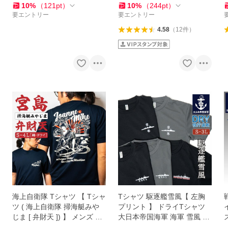
L 3L 4L
L
10
%
（
121
pt
）
10
%
（
244
pt
）
要エントリー
要エントリー
4.58
（
12
件
）
海上自衛隊 Tシャツ 【 Tシャ
Tシャツ 駆逐艦雪風【 左胸
ツ ( 海上自衛隊 掃海艇みや
プリント 】 ドライTシャツ
じま [ 弁財天 ]) 】 メンズ レ
大日本帝国海軍 海軍 雪風 Y
ディース 男女兼用 ユニセッ
UKIKAZE ワンポイント メン