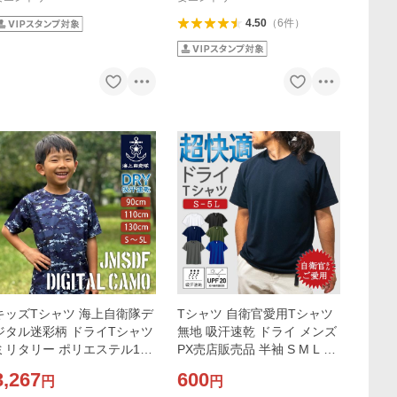
4.50
（
6
件
）
キッズTシャツ 海上自衛隊デ
Tシャツ 自衛官愛用Tシャツ
ジタル迷彩柄 ドライTシャツ
無地 吸汗速乾 ドライ メンズ
ミリタリー ポリエステル10
PX売店販売品 半袖 S M L LL
0% カモフラ 迷彩服 海自 半
3L 4L 5L ホワイト ブラック
3,267
600
円
円
袖 メンズ レディース 男女兼
ネイビー アーミーグリーン