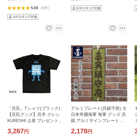
5.00
（
5
件
）
「呉氏」Tシャツ(ブラック)
アルミプレート(呉鎮守府) 大
【呉氏グッズ】呉市 クレシ
日本帝國海軍 海軍 グッズ 呉
KURESHI 土産 プレゼント
鎮 アルミサインプレート サ
ギフト ふるさと ゆるキャラ
インプレート
3,267
2,178
円
円