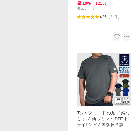
10
%
（
121
pt
）
要エントリー
4.95
（
21
件
）
Tシャツ ミニ 日の丸 （ 縁な
し ） 左袖 プリント DTF ド
ライTシャツ 国旗 日章旗 日
本 日本代表 オリンピック 世