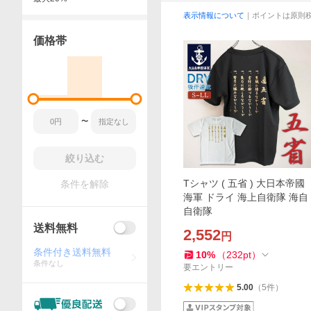
表示情報について
｜ポイントは原則
価格帯
〜
絞り込む
Tシャツ ( 五省 ) 大日本帝國
条件を解除
海軍 ドライ 海上自衛隊 海自
自衛隊
送料無料
2,552
円
条件付き送料無料
10
%
（
232
pt
）
条件なし
要エントリー
5.00
（
5
件
）