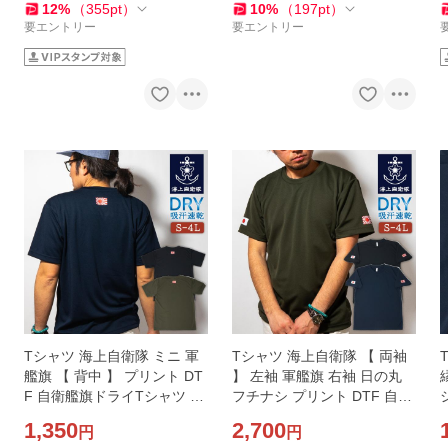
12
%
（
355
pt
）
10
%
（
197
pt
）
要エントリー
要エントリー
Tシャツ 海上自衛隊 ミニ 軍
Tシャツ 海上自衛隊 【 両袖
艦旗 【 背中 】 プリント DT
】 左袖 軍艦旗 右袖 日の丸
F 自衛艦旗ドライTシャツ 自
フチナシ プリント DTF 自衛
シ
衛隊 ワンポイント メンズ S
艦旗ドライTシャツ 自衛隊
1,350
2,700
円
円
M L LL 3L 4L
ワンポイント メンズ S M L L