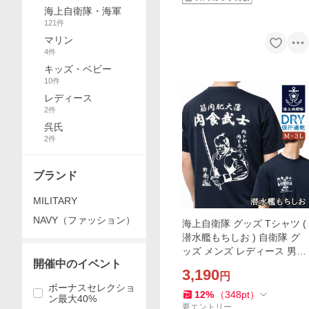
ツ
海上自衛隊・海軍
121
件
マリン
4
件
キッズ・ベビー
10
件
レディース
2
件
呉氏
2
件
ブランド
MILITARY
NAVY（ファッション）
海上自衛隊 グッズ Tシャツ (
潜水艦もちしお ) 自衛隊 グ
ッズ メンズ レディース 男女
開催中のイベント
兼用 半袖 ウェア ドライ ドラ
3,190
円
イTシャツ 吸水速乾 M L LL
ボーナスセレクショ
3L
12
%
（
348
pt
）
ン最大40%
要エントリー