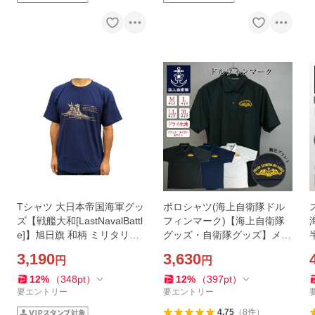
Tシャツ 大日本帝国海軍グッ
ポロシャツ(海上自衛隊ドル
ズ【戦艦大和[LastNavalBattl
フィンマーク)【海上自衛隊
e]】旭日旗 和柄 ミリタリー
グッズ・自衛隊グッズ】メン
綿100% YAMATO 旧日本海
ズ レディース 男女兼用 ユニ
3,190
3,630
円
円
軍 聯合艦隊 連合艦隊 山本五
セックス トップス 半袖 ウェ
十六 半袖 メンズ
ア ドライ 刺繍
12
%
（
348
pt
）
12
%
（
397
pt
）
要エントリー
要エントリー
4.75
（
8
件
）