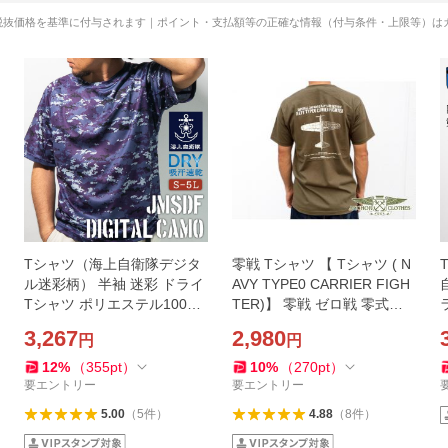
税抜価格を基準に付与されます｜ポイント・支払額等の正確な情報（付与条件・上限等）は
Tシャツ（海上自衛隊デジタ
零戦 Tシャツ 【 Tシャツ ( N
ル迷彩柄） 半袖 迷彩 ドライ
AVY TYPE0 CARRIER FIGH
Tシャツ ポリエステル100%
TER)】 零戦 ゼロ戦 零式艦
海上自衛隊グッズ 自衛隊グ
上戦闘機
3,267
2,980
円
円
ッズ 迷彩服トップス 半袖 ウ
ェア ドライ カモフラ
12
%
（
355
pt
）
10
%
（
270
pt
）
要エントリー
要エントリー
5.00
（
5
件
）
4.88
（
8
件
）