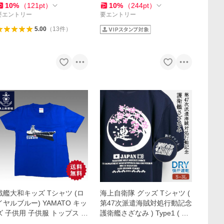
 LL 3L 4L
10
%
（
121
pt
）
10
%
（
244
pt
）
要エントリー
要エントリー
5.00
（
13
件
）
戦艦大和キッズ Tシャツ (ロ
海上自衛隊 グッズ Tシャツ (
イヤルブルー) YAMATO キッ
第47次派遣海賊対処行動記念
ズ 子供用 子供服 トップス 半
護衛艦さざなみ ) Type1 ( 桜
袖 ウェア 綿100％
)自衛隊 グッズ 半袖 ドライT