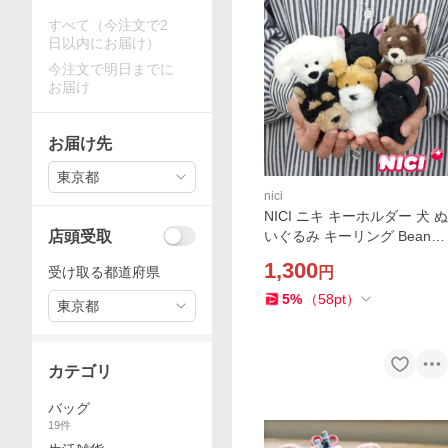
すべて（今注文で2
日以内にお届け）
今注文で明日までに
お届け
お届け先
東京都
nici
NICI ニキ キーホルダー 犬 ぬ
店頭受取
いぐるみ キーリング Bean B
ags BBキーリング 10cm バ
1,300
受け取る都道府県
円
ッグチャーム ブランド 高校
生 おしゃれ
5
%
（
58
pt
）
東京都
カテゴリ
バッグ
19
件