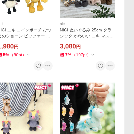
ici
nici
NICI ニキ コインポーチ ひつ
NICI ぬいぐるみ 25cm クラ
じのショーン ビッツァー テ
シック かわいい ニキ マスコ
ィミー かわいい 小物入れ コ
ット ギフト ふわふわ プレゼ
1,980
3,080
円
円
インケース 小銭入れ キーホ
ント 小さめ 人形 人気 贈り物
ルダー ポーチ リュック か
動物 キッズ アニ
5
%
（
90
pt
）
7
%
（
197
pt
）