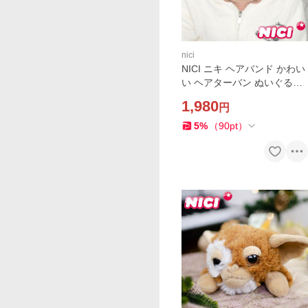
nici
NICI ニキ ヘアバンド かわい
い ヘアターバン ぬいぐるみ
キャラクター ユキウサギ ウ
1,980
円
サギ レディース キッズ ドイ
ツ メイク 洗顔 メール便
5
%
（
90
pt
）