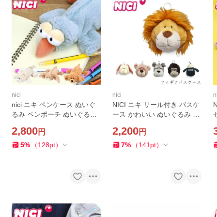
nici
nici
n
nici ニキ ペンケース ぬいぐ
NICI ニキ リール付き パスケ
るみ ペンポーチ ぬいぐるみ
ース かわいい ぬいぐるみ フ
ペンケース フィギュアポー
ィギュアパスケース レディ
2,800
2,200
円
円
チ レディース キッズ 筆箱 高
ース キッズ フィギュア 動物
校生 ポーチ 化粧ポーチ 女
アニマル 定期入れ ICカ
5
%
（
128
pt
）
7
%
（
141
pt
）