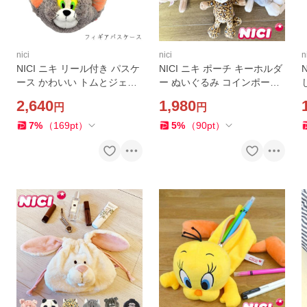
nici
nici
n
NICI ニキ リール付き パスケ
NICI ニキ ポーチ キーホルダ
ース かわいい トムとジェリ
ー ぬいぐるみ コインポーチ
ー ぬいぐるみ フィギュアパ
小銭入れ レディース キッズ
2,640
1,980
円
円
スケース レディース キッズ
全6種類 かわいい コインケー
トム フィギュア ジェリー
ス 動物 アニマル マス
7
%
（
169
pt
）
5
%
（
90
pt
）