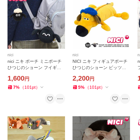
nici
nici
n
nici ニキ ポーチ ミニポーチ
NICI ニキ フィギュアポーチ
ひつじのショーン フイギュ
ひつじのショーン ビッツァ
ア 小銭入れ コインケース 高
ー ペンケース ポーチ 小物入
1,600
2,200
円
円
校生 キーホルダー フィギュ
れ 筆箱 ぬいぐるみ 動物 アニ
アポーチ カラビナ バッグチ
マル かわいい 中学生 高
7
%
（
101
pt
）
5
%
（
101
pt
）