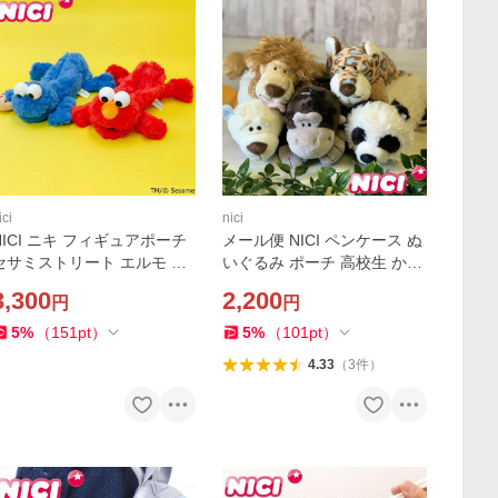
ici
nici
NICI ニキ フィギュアポーチ
メール便 NICI ペンケース ぬ
セサミストリート エルモ ク
いぐるみ ポーチ 高校生 かわ
ッキーモンスター ペンケー
いい フィギュアポーチ ぬい
3,300
2,200
円
円
ス ポーチ 小物入れ 筆箱 ぬい
ぐるみペンケース レディー
ぐるみ 動物 アニマル かわ
ス/キッズ ニキ 全8種類 筆
5
%
（
151
pt
）
5
%
（
101
pt
）
4.33
（
3
件
）