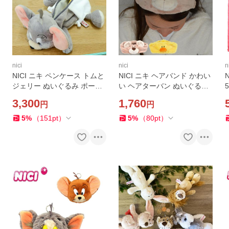
nici
nici
n
NICI ニキ ペンケース トムと
NICI ニキ ヘアバンド かわい
ジェリー ぬいぐるみ ポーチ
い ヘアターバン ぬいぐるみ
フィギュアポーチ トム ジェ
キャラクター ヒヨコ ラブベ
3,300
1,760
円
円
リー 女の子 高校生 ペンポー
ア レディース キッズ ドイツ
チ おしゃれ メイクポーチ
くま クマ メイク 洗顔
5
%
（
151
pt
）
5
%
（
80
pt
）