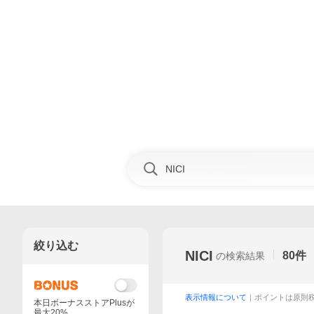
絞り込む
NICI
80
件
の検索結果
表示情報について
｜ポイントは原則
本日ボーナスストアPlusが
最大20%