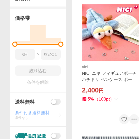
価格帯
〜
nici
絞り込む
NICI ニキ フィギュアポーチ
ハチドリ ペンケース ポーチ
条件を解除
小物入れ 筆箱 ぬいぐるみ 動
2,400
円
物 アニマル かわいい おしゃ
れ 中学生 高校生 プレ
5
%
（
109
pt
）
送料無料
条件付き送料無料
条件なし