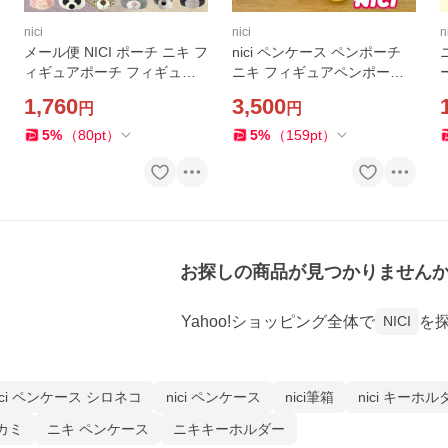
nici
nici
n
メール便 NICI ポーチ ニキ フ
nici ペンケース ペンポーチ
ィギュアポーチ フィギュア
ニキ フィギュアペンポーチ
フェイスポーチ 小物入れ 巾
ルーニー テューンズ トゥイ
1,760
3,500
円
円
着 レディース/キッズ 30904
ーティー ステーショナリー
ラビット シュナウザー
ドイツ フィギュアポーチ 女
5
%
（
80
pt
）
5
%
（
159
pt
）
の
お探しの商品が見つかりません
Yahoo!ショッピング全体で
を
NICI
ici ペンケース シロネコ
nici ペンケース
nici筆箱
nici キーホル
オカミ
ニキ ペンケース
ニキキーホルダー