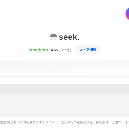
seek.
ストア情報
4.65
（
187
件
）
税抜価格を基準に付与されます｜ポイント・支払額等の正確な情報（付与条件・上限等）は