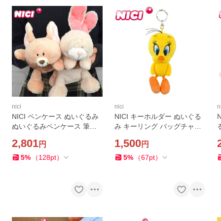
nici
nici
n
NICI ペンケース ぬいぐるみ
NICI キーホルダー ぬいぐる
ぬいぐるみペンケース 筆箱
み キーリング バッグチャー
うさぎ フィギュアポーチ ニ
ム ニキ ルーニー テューンズ
2,801
1,500
円
円
キ ペンポーチ レディース キ
トゥイーティー 11cm BB ビ
ク
ッズ かわいい 高校生 ポー
ーンバッグ ドイツ カ
5
%
（
128
pt
）
5
%
（
67
pt
）