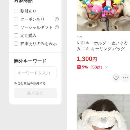
対象商品
割引あり
クーポンあり
ソーシャルギフト
定期購入
nici
NICI キーホルダー ぬいぐる
在庫ありのみを表示
み ニキ キーリング バッグア
クセサリー バッグチャーム
1,300
円
おしゃれ 高校生 アニマル ド
除外キーワード
イツ エコ素材 リサイクル
5
%
（
58
pt
）
を含む商品を除外する
絞り込む