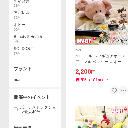
生活雑貨
19
件
アパレル
23
件
ホビー
56
件
Beauty＆Health
4
件
SOLD OUT
nici
17
件
NICI ニキ フィギュアポーチ
アニマル ペンケース ポーチ
小物入れ 筆箱 ぬいぐるみ 動
ブランド
2,200
円
物 アニマル かわいい おしゃ
れ 中学生 高校生 プレ
nici
5
%
（
101
pt
）
開催中のイベント
ボーナスセレクショ
ン最大40%