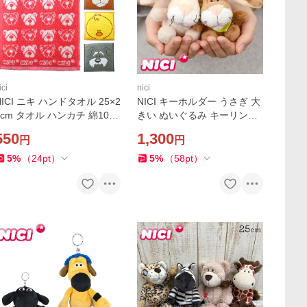
ici
nici
NICI ニキ ハンドタオル 25×2
NICI キーホルダー うさぎ 大
5cm タオル ハンカチ 綿10
きい ぬいぐるみ キーリング
0％ ラブベア くま いぬ シュ
ニキ 8cm ラビット スプリン
550
1,300
円
円
ナウザー ひよこ ライオン 綿
グラビット かわいい ドイツ
100％ ウォッ
ストラップ ビーンバッ
5
%
（
24
pt
）
5
%
（
58
pt
）