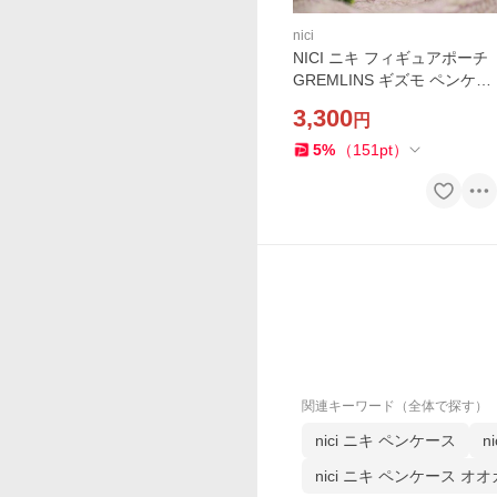
nici
NICI ニキ フィギュアポーチ
GREMLINS ギズモ ペンケー
ス ポーチ 小物入れ 筆箱 ぬい
3,300
円
ぐるみ 動物 アニマル かわい
い おしゃれ 中学
5
%
（
151
pt
）
関連キーワード（全体で探す）
nici ニキ ペンケース
n
nici ニキ ペンケース オ