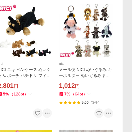
ici
nici
NICI ニキ ペンケース ぬいぐ
メール便 NICI ぬいぐるみ キ
るみ ポーチ ハチドリ フィギ
ーホルダー ぬいぐるみキー
ュアポーチ小物入れ キャラ
リング レディース かわいい
2,801
1,012
円
円
ター アニマル 動物 ドイツ
ニキ アニマル マスコット ラ
可愛い 筆入れ 高校生
イオン レオパード タイガー
5
%
（
128
pt
）
7
%
（
64
pt
）
5.00
（
3
件
）