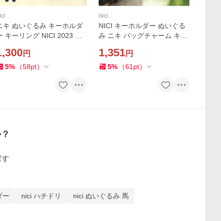
ici
nici
ニキ ぬいぐるみ キーホルダ
NICI キーホルダー ぬいぐる
ー キーリング NICI 2023 バ
み ニキ バッグチャーム キー
ッグチャーム バッグアクセ
リング NICI BB テオドールフ
1,300
1,351
円
円
サリー ハイエナ テンレック
レンズ24 バッグアクセサリ
高校生 動物 アニマル ドイツ
ー ブランド 高校生
5
%
（
58
pt
）
5
%
（
61
pt
）
BB メール便
か？
探す
ダー
nici ハチドリ
nici ぬいぐるみ 馬