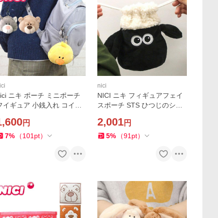
ici
nici
nici ニキ ポーチ ミニポーチ
NICI ニキ フィギュアフェイ
フイギュア 小銭入れ コイン
スポーチ STS ひつじのショ
ケース 高校生 大学生 キーホ
ーン かわいい ポーチ 巾着ポ
1,600
2,001
円
円
ルダー フィギュアポーチ 小
ーチ 小物入れ 巾着 プレゼン
物入れ カラビナ バッグチ
ト ギフト 中学生 高校生
7
%
（
101
pt
）
5
%
（
91
pt
）