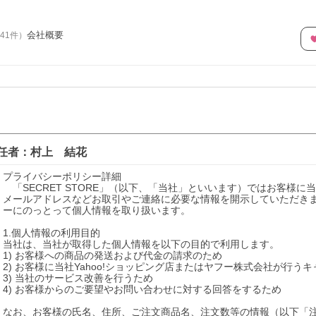
会社概要
041
件
）
任者：
村上 結花
プライバシーポリシー詳細

　「SECRET STORE」（以下、「当社」といいます）ではお客
メールアドレスなどお取引やご連絡に必要な情報を開示していただき
ーにのっとって個人情報を取り扱います。

1.個人情報の利用目的

当社は、当社が取得した個人情報を以下の目的で利用します。

1) お客様への商品の発送および代金の請求のため

2) お客様に当社Yahoo!ショッピング店またはヤフー株式会社が行う
3) 当社のサービス改善を行うため

4) お客様からのご要望やお問い合わせに対する回答をするため

なお、お客様の氏名、住所、ご注文商品名、注文数等の情報（以下「