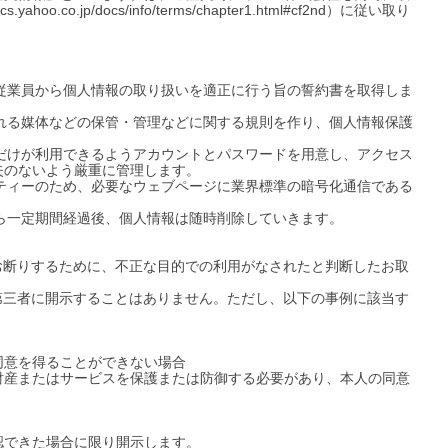
.jp/docs/info/terms/chapter1.html#cf2nd）に従い取り
、従業員から個人情報の取り扱いを適正に行う旨の誓約書を取得しま
まれる媒体などの保管・管理などに関する規則を作り、個人情報保護
員だけが利用できるようアカウントとパスワードを用意し、アクセス
のないよう厳重に管理します。

リティーのため、必要なウェブページに業界標準の暗号化通信である
ら一定期間経過後、個人情報は随時削除していきます。

お断りするために、不正な目的での利用がなされたと判断したお取
第三者に開示することはありません。ただし、以下の事例に該当す
意を得ることができない場合

財産またはサービスを保護または防御する必要があり、本人の同意
できた場合に限り開示します。
