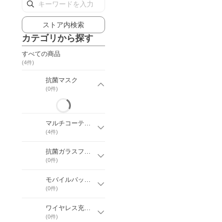
ストア内検索
カテゴリから探す
すべての商品
(
4
件)
抗菌マスク
(
0
件)
マルチコーティング除菌剤
(
4
件)
抗菌ガラスフィルム for iphone
(
0
件)
モバイルバッテリー
(
0
件)
ワイヤレス充電器
(
0
件)