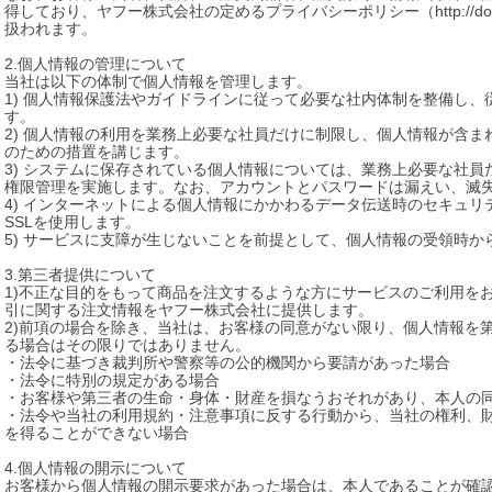
得しており、ヤフー株式会社の定めるプライバシーポリシー（http://docs.yahoo.co
扱われます。

2.個人情報の管理について

当社は以下の体制で個人情報を管理します。

1) 個人情報保護法やガイドラインに従って必要な社内体制を整備し
す。

2) 個人情報の利用を業務上必要な社員だけに制限し、個人情報が含
のための措置を講じます。

3) システムに保存されている個人情報については、業務上必要な社
権限管理を実施します。なお、アカウントとパスワードは漏えい、滅失
4) インターネットによる個人情報にかかわるデータ伝送時のセキュ
SSLを使用します。

5) サービスに支障が生じないことを前提として、個人情報の受領時か
3.第三者提供について

1)不正な目的をもって商品を注文するような方にサービスのご利用を
引に関する注文情報をヤフー株式会社に提供します。

2)前項の場合を除き、当社は、お客様の同意がない限り、個人情報を
る場合はその限りではありません。

・法令に基づき裁判所や警察等の公的機関から要請があった場合

・法令に特別の規定がある場合

・お客様や第三者の生命・身体・財産を損なうおそれがあり、本人の同
・法令や当社の利用規約・注意事項に反する行動から、当社の権利、
を得ることができない場合

4.個人情報の開示について

お客様から個人情報の開示要求があった場合は、本人であることが確認