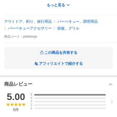
火を止めて余熱調理も可能です。
もっと見る
シーズニング後にご使用ください。
※参考画像や比較用の画像にある鉄板以外の物は商品には含まれ
アウトドア、釣り、旅行用品
バーベキュー、調理用品
ません。鉄板１枚のみの販売です。
バーベキューアクセサリー
鉄板、グリル
黒皮鉄板をレーザーで切り出したままの状態ですのでバリが残っ
ています。
商品
コード：
platelarge
気になる場合は金属やすり等でバリ取りをしてからシーズニング
を行ってください。
製造時、保管時についた小傷やシミ、うすら錆がある場合があり
ます。
この商品を共有する
シーズニング後や使用後の保管時は食用油をうすく塗ってペーパ
アフィリエイトで紹介する
ーや布で巻いてビニール袋等で密閉して保管してください。
●送料につきまして
レターパックライトでの発送です（送料無料）。
代引き（代金引換）でのお支払いの場合は宅急便送料、代引き手
数料が別途かかります。
商品レビュー
5.00
5
4
3
2
1
5
件