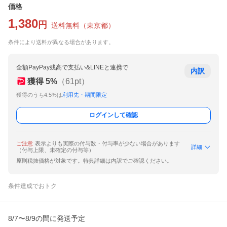
価格
1,380
円
送料無料
（
東京都
）
条件により送料が異なる場合があります。
全額PayPay残高で支払い&LINEと連携で
内訳
獲得
5
%
（
61
pt）
獲得のうち4.5%は
利用先・期間限定
ログインして確認
ご注意
表示よりも実際の付与数・付与率が少ない場合があります
詳細
（付与上限、未確定の付与等）
原則税抜価格が対象です。特典詳細は内訳でご確認ください。
条件達成でおトク
8/7〜8/9の間に発送予定