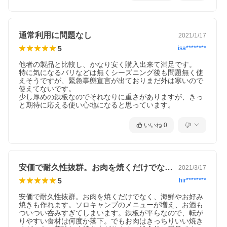
通常利用に問題なし
2021/1/17
5
isa********
他者の製品と比較し、かなり安く購入出来て満足です。

特に気になるバリなどは無くシーズニング後も問題無く使
えそうですが、緊急事態宣言が出ておりまだ外は寒いので
使えてないです。

少し厚めの鉄板なのでそれなりに重さがありますが、きっ
と期待に応える使い心地になると思っています。
いいね
0
安価で耐久性抜群。お肉を焼くだけでなく…
2021/3/17
5
hir********
安価で耐久性抜群。お肉を焼くだけでなく、海鮮やお好み
焼きも作れます。ソロキャンプのメニューが増え、お酒も
ついつい呑みすぎてしまいます。鉄板が平らなので、転が
りやすい食材は何度か落下。でもお肉はきっちりいい焼き