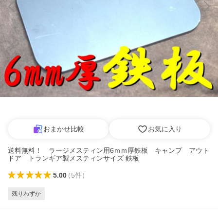
おまかせ比較
お気に入り
送料無料！ ラージメスティン用6ｍｍ厚鉄板 キャンプ アウト
ドア トランギア製メスティンサイズ 鉄板
5.00
（
5
件
）
残りわずか