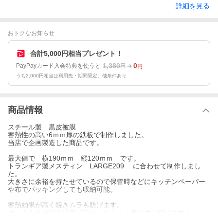
詳細を見る
おトクなお知らせ
合計5,000円相当プレゼント！
1,380
0
PayPayカード入会特典を使うと
円
円
うち2,000円相当は利用先・期間限定。他条件あり
商品情報
スチール製 黒皮被膜
蓄熱性の高い6ｍｍ厚の鉄板で制作しました。
当店で企画製造した商品です。
最大値で 横190ｍｍ 縦120ｍｍ です。
トランギア製メスティン LARGE209 に合わせて制作しまし
た。
大きさに余裕を持たせているので保管時などにキッチンペーパー
や布でパッキングしても収納可能。
蓄熱効果が高く焼きムラも防げます。
厚い肉を乗せても温度が下がりにくく、負けずに焼けます！