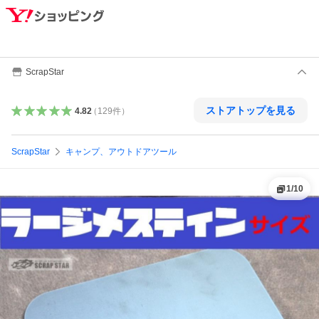
ScrapStar
ストアトップを見る
4.82
（
129
件
）
ScrapStar
キャンプ、アウトドアツール
1
/
10