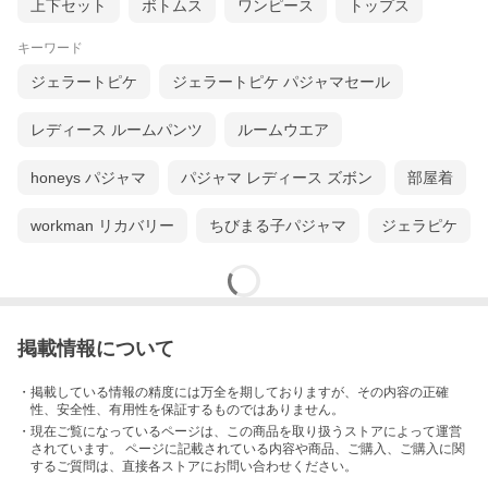
上下セット
ボトムス
ワンピース
トップス
キーワード
ジェラートピケ
ジェラートピケ パジャマセール
レディース ルームパンツ
ルームウエア
honeys パジャマ
パジャマ レディース ズボン
部屋着
workman リカバリー
ちびまる子パジャマ
ジェラピケ
掲載情報について
・掲載している情報の精度には万全を期しておりますが、その内容の正確
性、安全性、有用性を保証するものではありません。
・現在ご覧になっているページは、この
商品
を取り扱うストアによって運営
されています。 ページに記載されている内容
や商品、ご購入
、ご購入に関
するご質問は、直接各ストアにお問い合わせください。