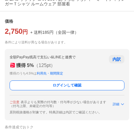
ガーＴシャツ ルームウェア 部屋着
価格
2,750
円
+ 送料
185
円
（
全国一律
）
条件により送料が異なる場合があります。
全額PayPay残高で支払い&LINEと連携で
内訳
獲得
5
%
（
125
pt）
獲得のうち4.5%は
利用先・期間限定
ログインして確認
ご注意
表示よりも実際の付与数・付与率が少ない場合があります
詳細
（付与上限、未確定の付与等）
原則税抜価格が対象です。特典詳細は内訳でご確認ください。
条件達成でおトク