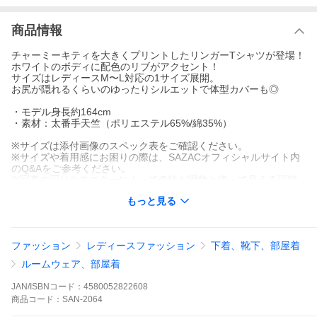
商品情報
チャーミーキティを大きくプリントしたリンガーTシャツが登場！
ホワイトのボディに配色のリブがアクセント！
サイズはレディースM〜L対応の1サイズ展開。
お尻が隠れるくらいのゆったりシルエットで体型カバーも◎
・モデル身長約164cm
・素材：太番手天竺（ポリエステル65%/綿35%）
※サイズは添付画像のスペック表をご確認ください。
※サイズや着用感にお困りの際は、SAZACオフィシャルサイト内
のQ&Aをご参考ください。
※写真の写りやモニターによって色味が現物と違って見える可能
性がございます。
もっと見る
※イメージ違いによるご返品は受け付けておりません。あらかじ
めご了承ください。
【検索ワード】
ファッション
レディースファッション
下着、靴下、部屋着
SAZAC サザック サンリオ ハローキティ マイメロディ クロミ ポ
ムポムプリン チャーミーキティ あひるのペックル キャラクター
ルームウェア、部屋着
かわいい ルームウェア パジャマ Tシャツ 半袖
JAN/ISBNコード：
4580052822608
商品
コード：
SAN-2064