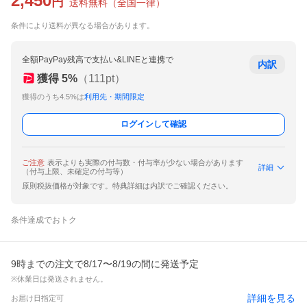
2,450
円
送料無料
（
全国一律
）
条件により送料が異なる場合があります。
全額PayPay残高で支払い&LINEと連携で
内訳
獲得
5
%
（
111
pt）
獲得のうち4.5%は
利用先・期間限定
ログインして確認
ご注意
表示よりも実際の付与数・付与率が少ない場合があります
詳細
（付与上限、未確定の付与等）
原則税抜価格が対象です。特典詳細は内訳でご確認ください。
条件達成でおトク
9時までの注文で8/17〜8/19の間に発送予定
※休業日は発送されません。
詳細を見る
お届け日指定可