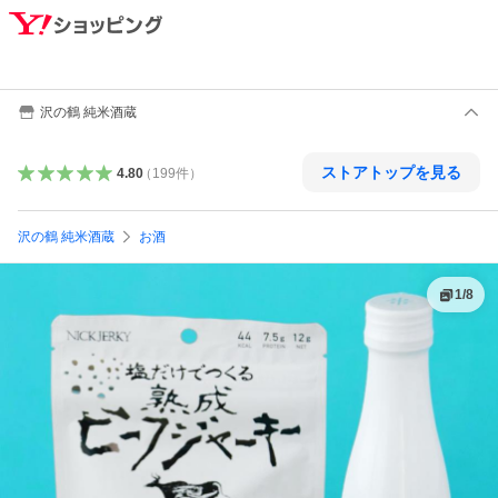
沢の鶴 純米酒蔵
ストアトップを見る
4.80
（
199
件
）
沢の鶴 純米酒蔵
お酒
1
/
8