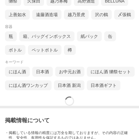
獺祭
久保田
越乃寒梅
高野酒造
BELLUNA
上善如水
遠藤酒造場
越乃景虎
沢の鶴
〆張鶴
容器
瓶
箱、バッグインボックス
紙パック
缶
ボトル
ペットボトル
樽
キーワード
にほん酒
日本酒
お中元お酒
にほん酒 獺祭セット
にほん酒ワンカップ
日本酒 新潟
日本酒ギフト
掲載情報について
・掲載している情報の精度には万全を期しておりますが、その内容の正確
性、安全性、有用性を保証するものではありません。