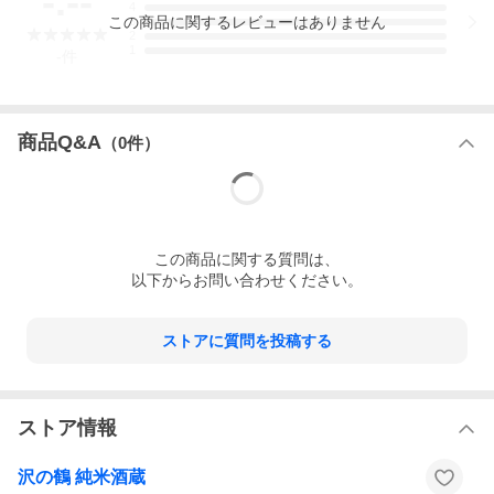
-.--
4
この
商品
に関するレビューはありません
3
2
1
-
件
商品Q&A
（
0
件）
この
商品
に関する質問は、
以下からお問い合わせください。
ストアに質問を投稿する
ストア情報
沢の鶴 純米酒蔵