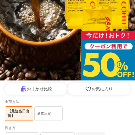
おまかせ比較
お気に入り
出荷方法
【最短当日出
通常出荷
荷】
挽き方