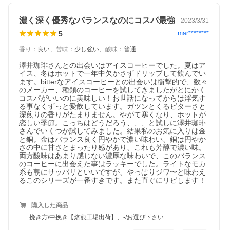
濃く深く優秀なバランスなのにコスパ最強
2023/3/31
5
mar********
お湯を注ぐとモコモコと膨らむ新鮮さ
焼き立ての鮮度が抜群だからこそ、お湯を注いだ瞬間にモコモコ
香り
：
良い
、
苦味
：
少し強い
、
酸味
：
普通
と膨らむ感動の光景が。目で見て、鼻で感じて、舌で味わう、三
澤井珈琲さんとの出会いはアイスコーヒーでした。夏はア
拍子揃った珈琲体験をご自宅でお楽しみいただけます。
イス、冬はホットで一年中欠かさずドリップして飲んでい
ます。bitterなアイスコーヒーとの出会いは衝撃的で、数々
のメーカー、種類のコーヒーを試してきましたがとにかく
コスパがいいのに美味しい！お世話になってからは浮気す
る事なくずっと愛飲しています。ガツンとくるビターさと
深煎りの香りがたまりません。やがて寒くなり、ホットが
恋しい季節。こっちはどうだろう、、、と試しに澤井珈琲
さんでいくつか試してみました。結果私のお気に入りは金
と銅。金はバランス良く円やかで濃い味わい、銅は円やか
さの中に甘さとまったり感があり、これも芳醇で濃い味。
両方酸味はあまり感じない濃厚な味わいで、このバランス
のコーヒーに出会えた事はラッキーでした。ライトなモカ
系も朝にサッパリといいですが、やっぱりジワ〜と味わえ
るこのシリーズが一番すきです。また直ぐにリピします！
購入した商品
挽き方/中挽き【焙煎工場出荷】、-/お選び下さい