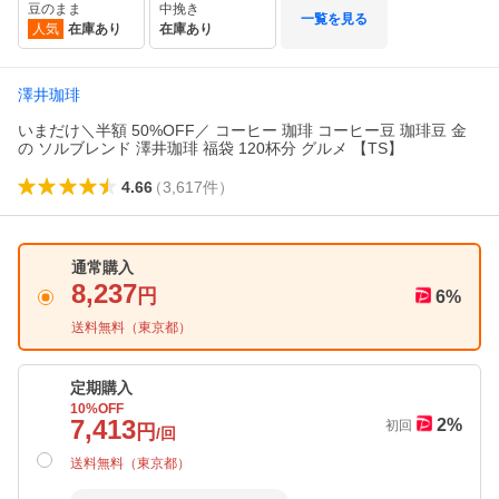
豆のまま
中挽き
一覧を見る
人気
在庫あり
在庫あり
澤井珈琲
いまだけ＼半額 50%OFF／ コーヒー 珈琲 コーヒー豆 珈琲豆 金
の ソルブレンド 澤井珈琲 福袋 120杯分 グルメ 【TS】
4.66
（
3,617
件
）
通常購入
8,237
円
6
%
送料無料（
東京都
）
定期購入
10
%OFF
7,413
2
%
初回
円
/回
送料無料（
東京都
）