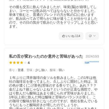
その後も交互に飲んでみましたが、味覚(脳)が崩壊してし
まい、コーヒーは飲み比べてはならないと分かりました。

単体で飲むと、普通のブレンドの方が私の口に合います
が、飲み比べてみて明らかに味が違うことが分かりました
ので、その日の気分で飲みたい方をドリップしようと思い
ます。
いいね
114
私の舌が変わったのか意外と苦味があった
2024/10/3
4
sak********
上質を極めた。香りと余韻。
香り
：
普通
、
苦味
：
少し強い
、
酸味
：
弱い
門外不出の秘伝配合が生む、透き通るような芳醇さ。カップに注
１年ぶりに澤井珈琲の金ソルを飲みました。この1年は他
ぐその瞬間から、豊かな香りが立ち上り、余韻まで続く奥深い味
社の珈琲豆を使ってました。久しぶりに開封した時は、豆
わいが、いつもの珈琲時間を格別なものへと昇華します。
の色が濃く(こげ茶色)苦味のする香りでした。あれ？？？
金だよね？銀じゃないよね？というのが正直な感想で、や
はり飲んだら酸味はあまり感じられず苦味がありました。
1年以上前に飲んだ時は酸味と苦味のバランスが良く、こ
の珈琲で酸味が好きになったのですが、他社を飲んでいる
うちにもっと酸味好きが増したのでしょうか。

思い返せばこの１年飲んでいた豆は、ソルに比べると色も