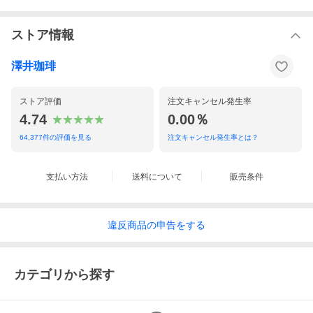
ストア情報
澤井珈琲
ストア評価
注文キャンセル発生率
4.74
0.00％
64,377
件の評価を見る
注文キャンセル発生率とは？
支払い方法
送料について
販売条件
違反
商品の
申告をする
カテゴリから探す
商品名
レギュラーコーヒー 金のソルブレンド
120杯分福袋