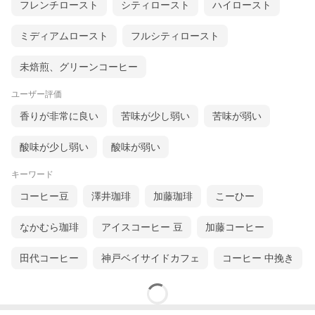
フレンチロースト
シティロースト
ハイロースト
ミディアムロースト
フルシティロースト
未焙煎、グリーンコーヒー
ユーザー評価
香りが非常に良い
苦味が少し弱い
苦味が弱い
酸味が少し弱い
酸味が弱い
キーワード
コーヒー豆
澤井珈琲
加藤珈琲
こーひー
なかむら珈琲
アイスコーヒー 豆
加藤コーヒー
田代コーヒー
神戸ベイサイドカフェ
コーヒー 中挽き