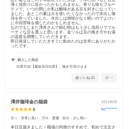
薄く浅煎りに近かったかもしれません。香りも味もフルー
ティで、いつの間にか私は酸味がある豆を好きになってい
ました。あとこの夏は火を使いたくなかったので水出し珈
琲を作っていました。水出しは雑味がなく軽いのでよけい
に今回苦味を感じたのかもしれません。

なのでもしまた澤井さんで頼む時はもう少し浅煎りでフル
ーティな豆を選ぶと思います。金ソルは豆の挽き方やお湯
の温度を調整していただきます。

即日発送していただきすぐに飲めたのは非常にありがたか
ったです。
購入した商品
出荷方法/【最短当日出荷】、挽き方/豆のまま
いいね
21
リピーター続出の理由がここに
澤井珈琲金の福袋
2021/9/26
「香りに癒される」「疲れず飲みやすい」「味の違いがわかる」
5
fuc********
など、実際にお飲みいただいたお客様から多数の喜びの声をいた
だいています。ホットでもアイスでも、どんな飲み方でも美味し
香り
：
非常に良い
、
苦味
：
普通
、
酸味
：
少し弱い
く楽しめる万能さが人気の秘密です。
本日豆届きました！職場の同僚のすすめで、初めて注文さ