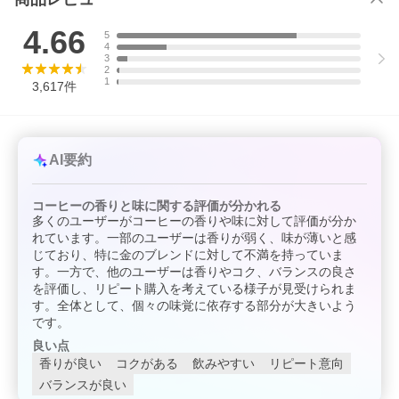
4.66
5
4
3
2
1
3,617
件
AI要約
コーヒーの香りと味に関する評価が分かれる
多くのユーザーがコーヒーの香りや味に対して評価が分か
れています。一部のユーザーは香りが弱く、味が薄いと感
じており、特に金のブレンドに対して不満を持っていま
送料無料 コーヒー コーヒー豆 コーヒー粉 珈琲豆 豆のまま "袋を
開けた瞬間広がる香り" 澤井珈琲 金のソルブレンド 豊かな香り コ
す。一方で、他のユーザーは香りやコク、バランスの良さ
ク深い 苦味控えめ 後味すっきり まろやか 飲みやすい バランス良
を評価し、リピート購入を考えている様子が見受けられま
い
す。全体として、個々の味覚に依存する部分が大きいよう
です。
澤井珈琲店長が選んだ、金のソルブレンド福袋で過ごす至福の時
間
良い点
この福袋でしか味わえない特別なブレンドをお届け。店長が厳選
香りが良い
コクがある
飲みやすい
リピート意向
した豊かな香りと深い味わいが、あなたのコーヒータイムを至福
バランスが良い
のひとときへと変えます。毎日の暮らしに、ちょっと贅沢な幸せ