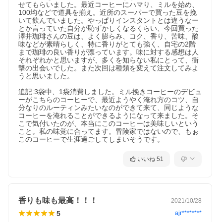
せてもらいました。最近コーヒーにハマり、ミルを始め、
100均などで道具を揃え。近所のスーパーで買った豆を挽
いて飲んでいました。やっぱりインスタントとは違うなー
とか言っていた自分が恥ずかしくなるくらい、今回買った
澤井珈琲さんの豆は、よく膨らみ、コク、香り、苦味、酸
味などが素晴らしく、特に香りがとても強く、自宅の2階
まで珈琲の良い香りが漂っています。味に対する感想は人
それぞれかと思いますが、多くを知らない私にとって、衝
撃の出会いでした。また次回は種類を変えて注文してみよ
うと思いました。

追記:3袋中、1袋消費しました。ミル挽きコーヒーのデビュ
ーがこちらのコーヒーで、最近ようやく淹れ方のコツ、自
分なりのルーティンみたいなのができて来て、同じような
コーヒーを淹れることができるようになって来ました。そ
こで気付いたのが、本当にこのコーヒーは美味しいという
こと。私の味覚に合ってます。冒険家ではないので、もぉ
このコーヒーで生涯過ごしてしまいそうです。
いいね
51
香りも味も最高！！！
2021/10/28
5
ajr********
「香り」と「贅沢」に包まれるワンランク上の金のソルブレン