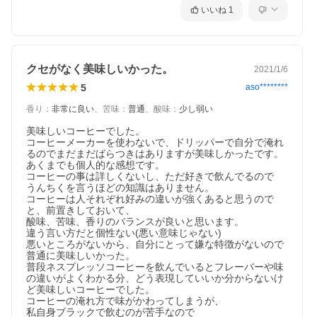
いいね
1
クセがなく美味しいかった。
2021/1/6
5
aso********
国際規格FSSC22000を取得した安全管理体制
香り
：
非常に良い
、
苦味
：
普通
、
酸味
：
少し弱い
徹底した品質管理のもと、常に安心安全な珈琲をご提供いたしま
す。国際規格であるFSSC22000を取得し、商品の安全性への信頼
美味しいコーヒーでした。

性を高めるため努力を続けています。
コーヒーメーカーを使わないで、ドリッパーで自分で淹れ
るのでまだまだばらつきはありますが美味しかったです。

あくまでも個人的な感想です。

コーヒーの事は詳しくないし、ただ好きで飲んでるので

うんちくを言うほどの知識はありません。

コーヒーは人それぞれ好みの違いが強くあると思うので
と、前置きしておいて、

酸味、苦味、香りのバランスが良いと思います。

違う言い方だと個性ない(悪い意味じゃない)

悪いところがないから、自分にとって嫌な特徴がないので

普通に美味しいかった。

普段ネスプレッソコーヒーを飲んでいるとフレーバーや味
の違いがよくわかる分、どう表現していいか分からないけ
ど美味しいコーヒーでした。

コーヒーの淹れ方で味がかわってしまうが、

私自身ブラックで飲むのが苦手なので
