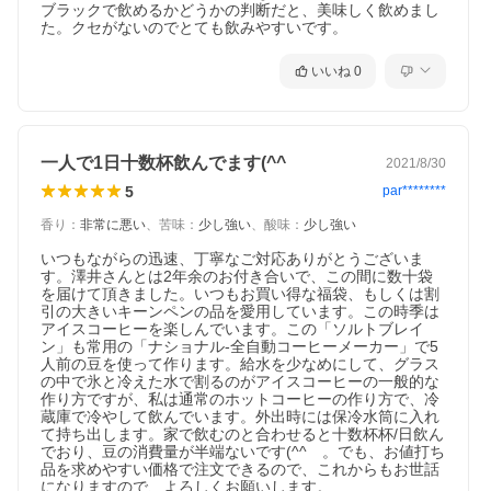
ブラックで飲めるかどうかの判断だと、美味しく飲めまし
た。クセがないのでとても飲みやすいです。
いいね
0
一人で1日十数杯飲んでます(^^ゞ
2021/8/30
5
par********
香り
：
非常に悪い
、
苦味
：
少し強い
、
酸味
：
少し強い
爆発を防ぐ特殊バルブで鮮度を逃さず保管
焼き立ての鮮度が高いため、袋の中でガスが充満し爆発する危険
いつもながらの迅速、丁寧なご対応ありがとうございま
性があります。特殊な呼吸口がガスだけを外に排出し、外気は入
す。澤井さんとは2年余のお付き合いで、この間に数十袋
れない構造で鮮度をキープ。届いた瞬間から新鮮な状態でお楽し
を届けて頂きました。いつもお買い得な福袋、もしくは割
みいただけます。
引の大きいキーンペンの品を愛用しています。この時季は
アイスコーヒーを楽しんでいます。この「ソルトブレイ
ン」も常用の「ナショナル-全自動コーヒーメーカー」で5
人前の豆を使って作ります。給水を少なめにして、グラス
の中で氷と冷えた水で割るのがアイスコーヒーの一般的な
作り方ですが、私は通常のホットコーヒーの作り方で、冷
蔵庫で冷やして飲んでいます。外出時には保冷水筒に入れ
て持ち出します。家で飲むのと合わせると十数杯杯/日飲ん
でおり、豆の消費量が半端ないです(^^ゞ。でも、お値打ち
品を求めやすい価格で注文できるので、これからもお世話
になりますので、よろしくお願いします。