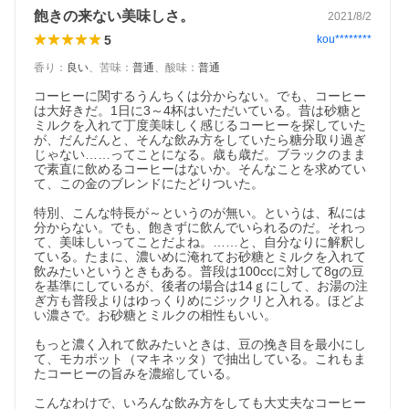
飽きの来ない美味しさ。
2021/8/2
5
kou********
香り
：
良い
、
苦味
：
普通
、
酸味
：
普通
コーヒーに関するうんちくは分からない。でも、コーヒー
は大好きだ。1日に3～4杯はいただいている。昔は砂糖と
ミルクを入れて丁度美味しく感じるコーヒーを探していた
他では飲めない、奥行きのある芳醇なコク
が、だんだんと、そんな飲み方をしていたら糖分取り過ぎ
香りだけでなく、舌で感じる満足感が格別。口に含んだ瞬間に広
じゃない……ってことになる。歳も歳だ。ブラックのまま
がる重厚なコクと、余韻まで続く深い味わいが、スペシャルティ
で素直に飲めるコーヒーはないか。そんなことを求めてい
ならではの贅沢なひとときを演出します。
て、この金のブレンドにたどりついた。

特別、こんな特長が～というのが無い。というは、私には
分からない。でも、飽きずに飲んでいられるのだ。それっ
て、美味しいってことだよね。……と、自分なりに解釈し
ている。たまに、濃いめに淹れてお砂糖とミルクを入れて
飲みたいというときもある。普段は100ccに対して8gの豆
を基準にしているが、後者の場合は14ｇにして、お湯の注
ぎ方も普段よりはゆっくりめにジックリと入れる。ほどよ
い濃さで。お砂糖とミルクの相性もいい。

もっと濃く入れて飲みたいときは、豆の挽き目を最小にし
て、モカポット（マキネッタ）で抽出している。これもま
たコーヒーの旨みを濃縮している。

こんなわけで、いろんな飲み方をしても大丈夫なコーヒー