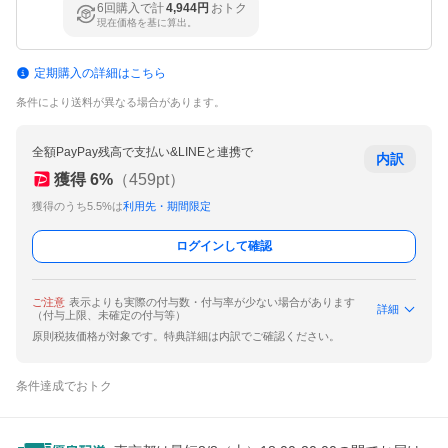
6回購入で計
4,944円
おトク
現在価格を基に算出。
定期購入の詳細はこちら
条件により送料が異なる場合があります。
全額PayPay残高で支払い&LINEと連携で
内訳
獲得
6
%
（
459
pt）
獲得のうち5.5%は
利用先・期間限定
ログインして確認
ご注意
表示よりも実際の付与数・付与率が少ない場合があります
詳細
（付与上限、未確定の付与等）
原則税抜価格が対象です。特典詳細は内訳でご確認ください。
条件達成でおトク