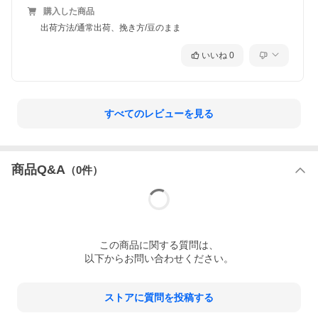
購入した商品
出荷方法/通常出荷、挽き方/豆のまま
いいね
0
すべてのレビューを見る
商品Q&A
（
0
件）
この
商品
に関する質問は、
ミルクと合わせればおうちカフェが格上げに。
以下からお問い合わせください。
香り立つ贅沢と余韻のあるコク。ミルクと組み合わせることで、
まろやかさが際立ち、いつものカフェオレがワンランク上の味わ
いへ。自宅で気軽に楽しめる、特別なひとときをどうぞ。
ストアに質問を投稿する