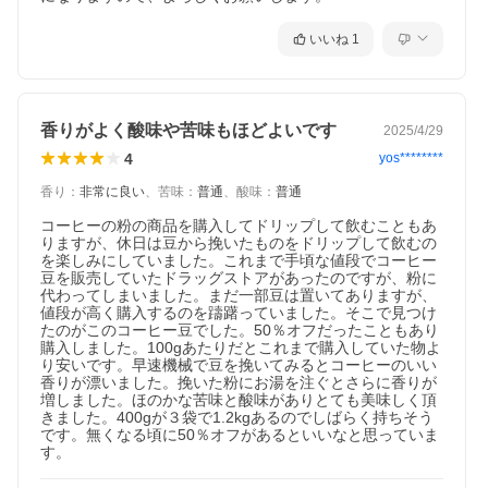
いいね
1
香りがよく酸味や苦味もほどよいです
2025/4/29
4
yos********
香り
：
非常に良い
、
苦味
：
普通
、
酸味
：
普通
コーヒーの粉の商品を購入してドリップして飲むこともあ
りますが、休日は豆から挽いたものをドリップして飲むの
を楽しみにしていました。これまで手頃な値段でコーヒー
豆を販売していたドラッグストアがあったのですが、粉に
代わってしまいました。まだ一部豆は置いてありますが、
値段が高く購入するのを躊躇っていました。そこで見つけ
創業40年超、変わらぬ想いで焼き続ける専門店
たのがこのコーヒー豆でした。50％オフだったこともあり
1982年の創業以来、焙きたて珈琲専門店として製造から出荷まで
購入しました。100gあたりだとこれまで購入していた物よ
一貫体制を貫き、1日80万杯以上もの珈琲を全国へ。世界品質を目
り安いです。早速機械で豆を挽いてみるとコーヒーのいい
指し、毎日1つ1つ心を込めてお届けしています。
香りが漂いました。挽いた粉にお湯を注ぐとさらに香りが
増しました。ほのかな苦味と酸味がありとても美味しく頂
きました。400gが３袋で1.2kgあるのでしばらく持ちそう
です。無くなる頃に50％オフがあるといいなと思っていま
す。