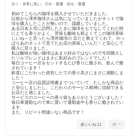
ド。
香り
：
非常に良い
、
苦味
：
普通
、
酸味
：
普通
忙しい毎日の合間に、心ほどけるコーヒー時間を。メキシコ産の
果実味豊かなスペシャルティ豆が贈る、香りコク余韻のすべてに
初めてこちらの珈琲を購入させていただきました。

こだわった、唯一無二の一杯を、ご自宅で気軽にお楽しみいただ
以前から澤井珈琲さんは気になっていましたがネットで珈
けます。
琲を購入したことが無いので、躊躇していました。

ある日友人宅に訪問したときに珈琲をもてなしてくれた時
にとても香りかよく、苦味も酸味も程よくてこの珈琲美味
しいね～と言ったら澤井珈琲の 豆だと教えてくれて、やっ
ばりあのネットで見てたお店の美味しいんだ！と安心して
購入に至りました。

私は酸味が強い珈琲はあまり好みではないので今回購入し
たソルブレンドはまさに私好みのブレンドでした！

毎日コーヒー豆をセットするたび香りに癒され、飲んで癒
されています！

鮮度にこだわった焙煎したての香り高さにまさに感動しま
した！

コーヒー豆の品質証明書までついていて、たしかな商品だ
と安心しましたし、こだわりのサービス精神に信頼できる
お店だと感じました。

サービスのコーヒーの香り袋もありがとうございました！
毎日車通勤なので車に置いて通勤途中も香りに癒されてい
ます。

また、リピート間違いない商品です！
いいね
11