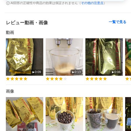
を。
その他の注意点
AI回答の正確性や商品の効果は保証されません（
）
一覧で見る
レビュー動画・画像
動画
0:09
0:13
0:06
画像