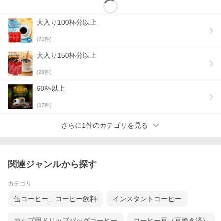
商品形態
レギュラーコーヒー
内容量
●レギュラーコーヒー
大入り100杯分以上
ソルブレンド 400g×3袋
配送温度帯
常温
(
71
件)
産地
ブラジル、メキシコ他
賞味期限
330日以上
大入り150杯分以上
保存方法
常温保存
(
29
件)
こんな方にオスス
毎朝のコーヒータイムを大切にしたい方: 多
メです
くの人が、毎朝の習慣としてこのコーヒーを
60杯以上
楽しんでいます。朝に一杯のコーヒーを飲む
ことで、一日のスタートを気持ちよく切るこ
(
17
件)
とができます。
家族や友人と一緒にコーヒーを楽しみたい
方：家族や友人に分けたり、一緒に楽しむた
さらに1件のカテゴリを見る
めに購入する人が多く見受けられます。一緒
に飲むことで、コミュニケーションが深まり
ます。
コーヒーの香りや味をじっくり楽しみたい
方：コーヒーの香りや味を楽しむために購入
関連ジャンルから探す
している人が多いです。特に、新鮮な香りや
深い味わいを評価する声が多くあります。
カテゴリ
缶コーヒー、コーヒー飲料
インスタントコーヒー
※北海道・沖縄県へのお届けは、
送料負担440円(税込)を別途頂戴しております。
カップ用ドリップバッグコーヒー
コーヒー豆（豆挽き済）