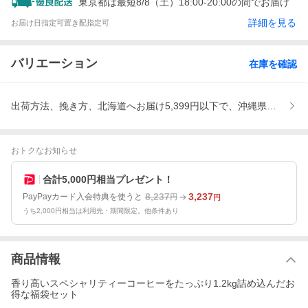
東京都は最短8/8（土）18:00-20:00の間でお届け
詳細を見る
お届け日指定可
置き配指定可
バリエーション
在庫を確認
出荷方法、挽き方、北海道へお届け5,399円以下で、沖縄県への
おトクなお知らせ
合計5,000円相当プレゼント！
8,237
3,237
PayPayカード入会特典を使うと
円
円
うち2,000円相当は利用先・期間限定。他条件あり
商品情報
香り高いスペシャリティーコーヒーをたっぷり1.2kg詰め込んだお
得な福袋セット