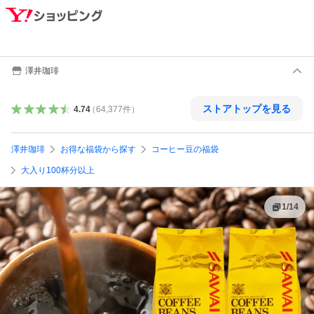
澤井珈琲
ストアトップを見る
4.74
（
64,377
件
）
澤井珈琲
お得な福袋から探す
コーヒー豆の福袋
大入り100杯分以上
1
/
14