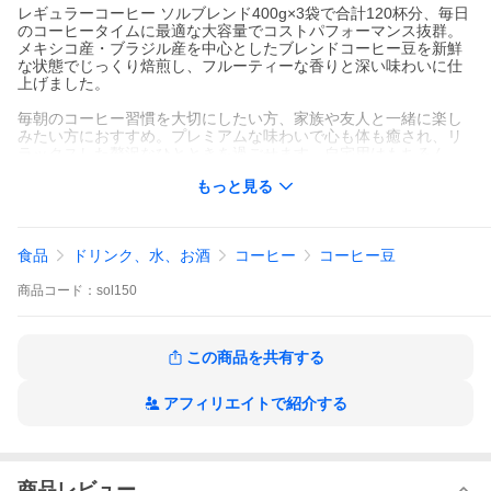
レギュラーコーヒー ソルブレンド400g×3袋で合計120杯分、毎日
のコーヒータイムに最適な大容量でコストパフォーマンス抜群。
メキシコ産・ブラジル産を中心としたブレンドコーヒー豆を新鮮
な状態でじっくり焙煎し、フルーティーな香りと深い味わいに仕
上げました。
毎朝のコーヒー習慣を大切にしたい方、家族や友人と一緒に楽し
みたい方におすすめ。プレミアムな味わいで心も体も癒され、リ
ラックスした贅沢なひとときを過ごせます。自宅用はもちろん、
オフィス用や贈り物としても最適です。コーヒー豆の挽き方も選
もっと見る
択可能で、豆のまま、または中挽きでお届けします。
商品名:レギュラーコーヒー 金のソルブレンド 120杯分福袋/内容
量:ソルブレンド400g×3袋/産地:ブラジル、メキシコ他/賞味期限:3
食品
ドリンク、水、お酒
コーヒー
コーヒー豆
30日以上/保存方法:常温保存/配送:常温
商品
コード：
sol150
この商品を共有する
アフィリエイトで紹介する
商品レビュー