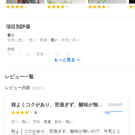
美味しくなければ返品OK、自信があるから保証します
選び抜いた珈琲だからこそ、絶対の自信があります。もしお気に
召さなければ返品を承りますので、安心してお試しください。一
度飲めば離れられなくなる、そんな自信作です。
項目別評価
香り
非常に悪い
・
悪い
・
普通
・
良い
・
非常に良い
苦味
強い
・
少し強い
・
普通
・
少し弱い
・
弱い
もっと見る
レビュー一覧
レビュー内容
（口コミ）
程よくコクがあり、苦過ぎず、酸味が無い…
2026/4/1
4
cgn********
香り
：
良い
、
苦味
：
普通
、
酸味
：
弱い
程よくコクがあり、苦過ぎず、酸味が無いので、牛乳とと