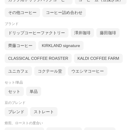
※福袋商品の為、焙煎度合はお選び頂けません。
その他コーヒー
コーヒー詰め合わせ
ブランド
ドリップコーヒーファクトリー
澤井珈琲
藤田珈琲
齊藤コーヒー
KIRKLAND signature
CLASSICAL COFFEE ROASTER
KALDI COFFEE FARM
ユニカフェ
コクテール堂
ウエシマコーヒー
セット/単品
セット
単品
豆のブレンド
ブレンド
ストレート
焙煎、ローストの度合い