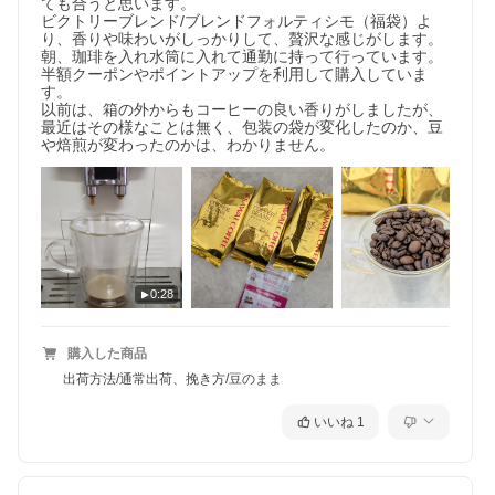
ても合うと思います。

ビクトリーブレンド/ブレンドフォルティシモ（福袋）よ
り、香りや味わいがしっかりして、贅沢な感じがします。

朝、珈琲を入れ水筒に入れて通勤に持って行っています。

半額クーポンやポイントアップを利用して購入していま
焙き立ての香り、溢れ出す瞬間
す。

門外不出の秘伝配合で実現した、焙煎直後の芳ばしいアロマ。カ
以前は、箱の外からもコーヒーの良い香りがしましたが、
ップに注いだ瞬間、部屋いっぱいに広がる薫りが、まるで焙煎所
最近はその様なことは無く、包装の袋が変化したのか、豆
にいるかのような臨場感をもたらします。
や焙煎が変わったのかは、わかりません。
0:28
購入した商品
出荷方法/通常出荷、挽き方/豆のまま
いいね
1