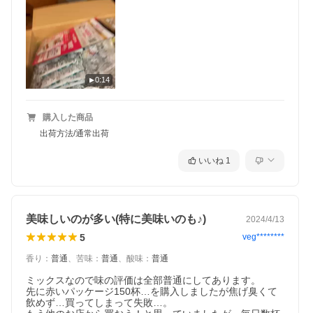
0:14
購入した商品
出荷方法/通常出荷
いいね
1
美味しいのが多い(特に美味いのも♪)
2024/4/13
5
veg********
香り
：
普通
、
苦味
：
普通
、
酸味
：
普通
ミックスなので味の評価は全部普通にしてあります。

先に赤いパッケージ150杯…を購入しましたが焦げ臭くて
飲めず…買ってしまって失敗…。
