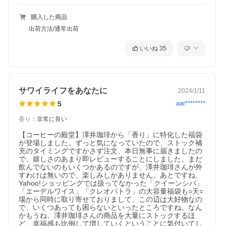
購入した商品
出荷方法/通常出荷
いいね
35
サワイライフをあなたに
2024/1/11
5
aar********
香り
：
非常に良い
【コーヒーの殿堂】澤井珈琲から「香り」に特化した福袋
が登場しました。ずっと気になっていたので、ストック補
充のタイミングですかさず注文、本日無事に届きましたの
で、嬉しさのあまり即レビューすることにしました。まだ
飲んでないのもいくつかあるのですが、澤井珈琲さんが外
すわけは無いので、楽しみしかありません。あとですね、
Yahoo!ショッピングでは扱ってなかった「クイーンシバ」
「エーデルワイス」「クレオパトラ」の大容量福袋も○天○
場から同時に取り寄せておりまして、この辺は大好物なの
で、いくつあっても困らないといったところですね。なん
かもうね、澤井珈琲さんの商品を大量にストックするほ
ど、幸福感も比例して増していくということに気付いてし