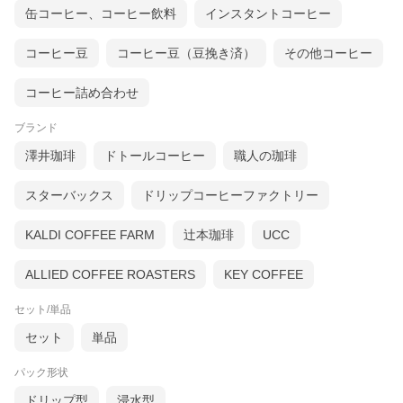
缶コーヒー、コーヒー飲料
インスタントコーヒー
コーヒー豆
コーヒー豆（豆挽き済）
その他コーヒー
コーヒー詰め合わせ
ブランド
澤井珈琲
ドトールコーヒー
職人の珈琲
スターバックス
ドリップコーヒーファクトリー
KALDI COFFEE FARM
辻本珈琲
UCC
ALLIED COFFEE ROASTERS
KEY COFFEE
セット/単品
セット
単品
パック形状
ドリップ型
浸水型