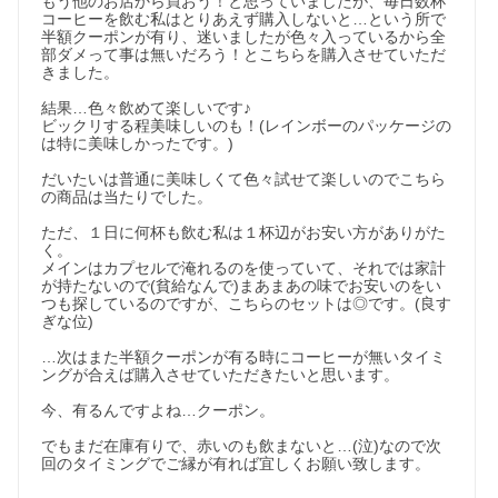
もう他のお店から買おう！と思っていましたが、毎日数杯
コーヒーを飲む私はとりあえず購入しないと…という所で
半額クーポンが有り、迷いましたが色々入っているから全
部ダメって事は無いだろう！とこちらを購入させていただ
きました。

結果…色々飲めて楽しいです♪

ビックリする程美味しいのも！(レインボーのパッケージの
は特に美味しかったです。)

だいたいは普通に美味しくて色々試せて楽しいのでこちら
の商品は当たりでした。

ただ、１日に何杯も飲む私は１杯辺がお安い方がありがた
く。

メインはカプセルで淹れるのを使っていて、それでは家計
が持たないので(貧給なんで)まあまあの味でお安いのをい
つも探しているのですが、こちらのセットは◎です。(良す
ぎな位)

…次はまた半額クーポンが有る時にコーヒーが無いタイミ
ングが合えば購入させていただきたいと思います。

今、有るんですよね…クーポン。

でもまだ在庫有りで、赤いのも飲まないと…(泣)なので次
回のタイミングでご縁が有れば宜しくお願い致します。
