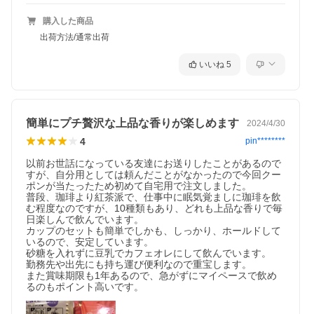
購入した商品
出荷方法/通常出荷
いいね
5
簡単にプチ贅沢な上品な香りが楽しめます
2024/4/30
4
pin********
以前お世話になっている友達にお送りしたことがあるので
すが、自分用としては頼んだことがなかったので今回クー
ポンが当たったため初めて自宅用で注文しました。

普段、珈琲より紅茶派で、仕事中に眠気覚ましに珈琲を飲
む程度なのですが、10種類もあり、どれも上品な香りで毎
日楽しんで飲んでいます。

カップのセットも簡単でしかも、しっかり、ホールドして
いるので、安定しています。

砂糖を入れずに豆乳でカフェオレにして飲んでいます。

勤務先や出先にも持ち運び便利なので重宝します。

また賞味期限も1年あるので、急がずにマイペースで飲め
るのもポイント高いです。