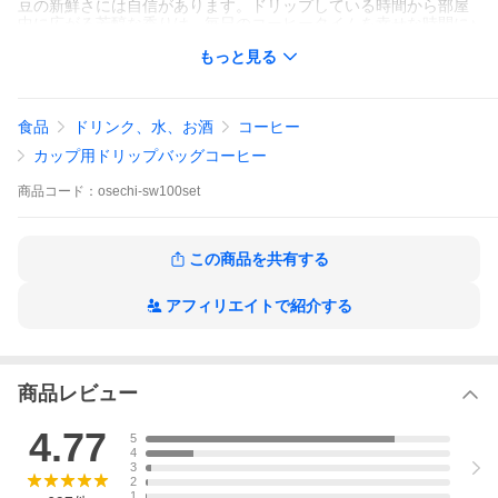
豆の新鮮さには自信があります。ドリップしている時間から部屋
中に広がる芳醇な香りは、毎日のコーヒータイムを幸せな時間に♪
上質な豆を使用しているので、味わい深い一杯が楽しめます。
もっと見る
【内容量】
●ドリップバッグコーヒー
・やくもブレンド 8g×10個
食品
ドリンク、水、お酒
コーヒー
・メローブレンド 8g×10個
・モカブレンド 8g×10個
カップ用ドリップバッグコーヒー
・エメラルドマウンテンブレンド 8g×10個
・プレミアムゴールド 8g×10個
商品
コード：
osechi-sw100set
・アニバーサリーブレンド 8g×10個
・クイーンシバ 8g×10個
・ブレンド夢浪漫 8g×10個
・モカレディ 8g×10個
この商品を共有する
・？？？ 8g×10個
アフィリエイトで紹介する
商品レビュー
4.77
5
4
3
2
1