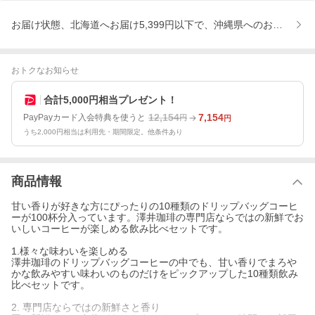
お届け状態、北海道へお届け5,399円以下で、沖縄県へのお届け
おトクなお知らせ
合計5,000円相当プレゼント！
12,154
7,154
PayPayカード入会特典を使うと
円
円
うち2,000円相当は利用先・期間限定。他条件あり
商品情報
甘い香りが好きな方にぴったりの10種類のドリップバッグコーヒ
ーが100杯分入っています。澤井珈琲の専門店ならではの新鮮でお
いしいコーヒーが楽しめる飲み比べセットです。
1.様々な味わいを楽しめる
澤井珈琲のドリップバッグコーヒーの中でも、甘い香りでまろや
かな飲みやすい味わいのものだけをピックアップした10種類飲み
比べセットです。
2. 専門店ならではの新鮮さと香り