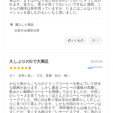
喜ばれ、まずはやはり見た目がきれいでおいしそうと言わ
れます。皆さん、香りが良くておいしいですねと感想。こ
ちらの珈琲は長年買っていますが、たまにはこんなバリエ
ーションを楽しむのもいいなと思いました。
購入した商品
出荷方法/通常出荷
いいね
0
久しぶりのGで大満足
2025/1/4
5
kak********
香り
：
非常に良い
、
苦味
：
普通
、
酸味
：
弱い
かなり前からこちらのドリップコーヒーを飲んでいて好き
な銘柄があります。しかし最近コーヒーの価格が高騰し、
飲みたい銘柄のコーヒーを我慢しておりましたが、今回こ
のシリーズを見てうわっ！ほとんどのコーヒーが好きなシ
リーズでした。特にGは香り深み甘みが素晴らしく久しぶ
りに見つけて喜んでいます。しかも今回のキャンペーンは
信じられないぐらいの安さで、澤井珈琲さんは値上げもし
ましたが、安くする時はすごいサービスです。少し別のコ