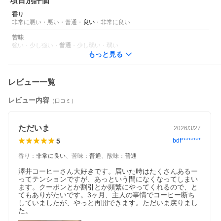
項目別評価
香り
非常に悪い
・
悪い
・
普通
・
良い
・
非常に良い
苦味
強い
・
少し強い
・
普通
・
少し弱い
・
弱い
もっと見る
レビュー一覧
レビュー内容
（口コミ）
ただいま
2026/3/27
5
bdf********
香り
：
非常に良い
、
苦味
：
普通
、
酸味
：
普通
澤井コーヒーさん大好きです。届いた時はたくさんあるー
ってテンションですが、あっという間になくなってしまい
ます。クーポンとか割引とか頻繁にやってくれるので、と
てもありがたいです。3ヶ月、主人の事情でコーヒー断ち
していましたが、やっと再開できます。ただいま戻りまし
た。