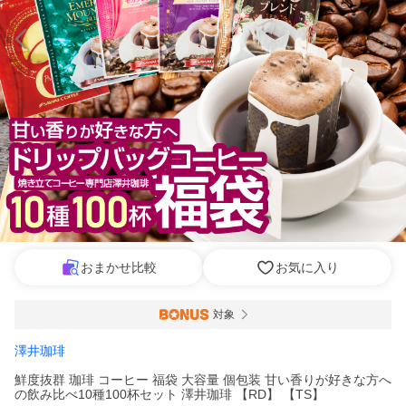
おまかせ比較
お気に入り
対象
澤井珈琲
鮮度抜群 珈琲 コーヒー 福袋 大容量 個包装 甘い香りが好きな方へ
の飲み比べ10種100杯セット 澤井珈琲 【RD】 【TS】