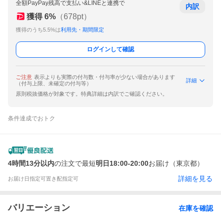
全額PayPay残高で支払い&LINEと連携で
内訳
獲得
6
%
（
678
pt）
獲得のうち5.5%は
利用先・期間限定
ログインして確認
ご注意
表示よりも実際の付与数・付与率が少ない場合があります
詳細
（付与上限、未確定の付与等）
原則税抜価格が対象です。特典詳細は内訳でご確認ください。
条件達成でおトク
4時間13分以内
の注文で最短
明日18:00-20:00
お届け（東京都）
詳細を見る
お届け日指定可
置き配指定可
バリエーション
在庫を確認