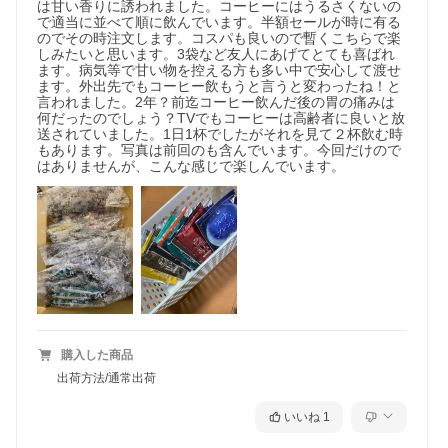
は甘い香りに誘われました。コーヒーにはうるさくないの
で適当に並べて順に飲んでいます。半額セールが時に有る
のでその時注文します。コスパも良いので暫くこちらで楽
しみたいと思います。3袋など友人にあげてとても喜ばれ
ます。病気等で甘い物を控える方も多い中で安心して渡せ
ます。外出先でもコーヒー飲もうと言うと変わったね！と
言われました。2年？前迄コーヒー飲んだ後の胃の痛みは
何だったのでしょう？TVでもコーヒーは高齢者に良いと放
送されていました。1日1杯でしたがそれを見て２杯飲む時
もあります。写真は前回のも含んでいます。今回だけので
はありませんが、こんな感じで楽しんでいます。
購入した商品
出荷方法/通常出荷
いいね
1