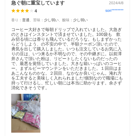
急ぐ朝に重宝しています
2024/4/8
4
son********
香り
：
普通
、
苦味
：
少し弱い
、
酸味
：
少し弱い
コーヒー大好きで毎朝ドリップで入れていました。大急ぎ
のときはインスタントで済ませていました。100袋も゙飲
み切る頃には香りも飛んているだろうな。もしまずかった
らどうしよう、の不安の中で、半額クーポン頂いたので、
勇気を出して購入しました。いつも注文しているお気に入
りの豆は、いつ来るか不明なので、その中継ぎに。以前澤
井さんで頂いた粉は、リピートしたくないものだったの
で、最悪を覚悟していました。大きな箱いっぱいのコーヒ
ー。まずルビーマウンテンをいただきました。１回目はま
あこんなものかな。２回目、なかなか良いじゃん。淹れ方
を工夫すると美味しく入れられました!個別なので職場にも
持って行けるし、忙しい朝には本当に助かります。余さず
消化できそうです。