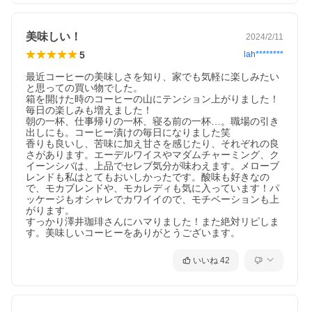
美味しい！
2024/2/11
5
lah********
最近コーヒーの美味しさを知り、家でも気軽に楽しみたい
と思っての買い物でした。

箱を開けた時のコーヒーの山にテンション上がりました！
毎日の楽しみも増えました！

朝の一杯、仕事帰りの一杯、寝る前の一杯…。職場の引き
出しにも。コーヒー漬けの毎日になりました笑

香りも良いし、苦味に加え甘さを感じたり、それぞれの良
さがあります。エーデルワイスやマダムチャーミング、ク
イーンシバは、上品でセレブ気分が味わえます。メローブ
レンドも私はとてもおいしかったです。酸味も好きなの
で、モカブレンドや、モカレディも気に入っています！パ
ッケージもオシャレでカワイイので、モチベーションも上
がります。

すっかり澤井珈琲さんにハマりました！また絶対リピしま
す。美味しいコーヒーをありがとうございます。
いいね
42