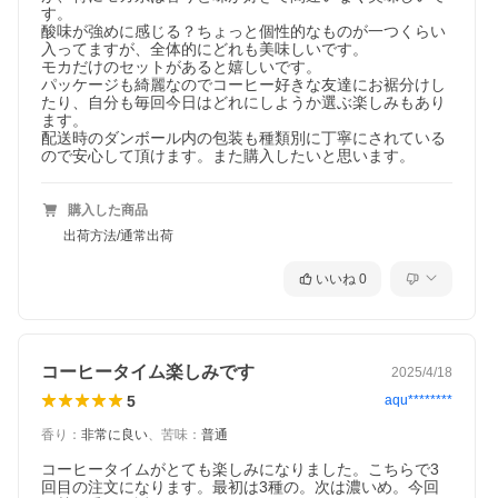
す。

酸味が強めに感じる？ちょっと個性的なものが一つくらい
入ってますが、全体的にどれも美味しいです。

モカだけのセットがあると嬉しいです。

パッケージも綺麗なのでコーヒー好きな友達にお裾分けし
たり、自分も毎回今日はどれにしようか選ぶ楽しみもあり
ます。

配送時のダンボール内の包装も種類別に丁寧にされている
ので安心して頂けます。また購入したいと思います。
購入した商品
出荷方法/通常出荷
いいね
0
コーヒータイム楽しみです
2025/4/18
5
aqu********
香り
：
非常に良い
、
苦味
：
普通
コーヒータイムがとても楽しみになりました。こちらで3
回目の注文になります。最初は3種の。次は濃いめ。今回