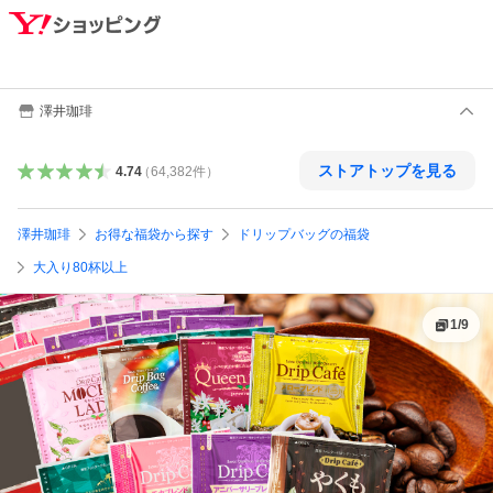
澤井珈琲
ストアトップを見る
4.74
（
64,382
件
）
澤井珈琲
お得な福袋から探す
ドリップバッグの福袋
大入り80杯以上
1
/
9