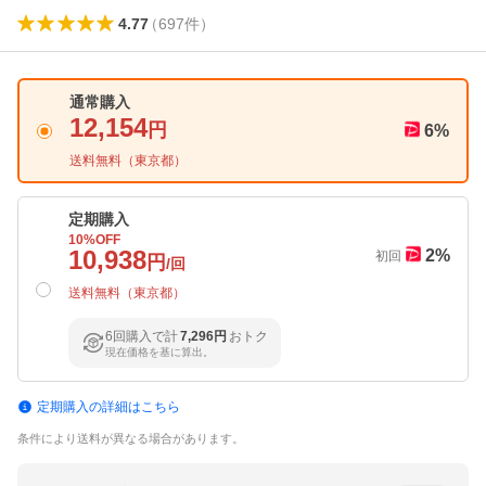
4.77
（
697
件
）
通常購入
12,154
円
6
%
送料無料（
東京都
）
定期購入
10
%OFF
10,938
2
%
初回
円
/回
送料無料（
東京都
）
6回購入で計
7,296円
おトク
現在価格を基に算出。
定期購入の詳細はこちら
条件により送料が異なる場合があります。