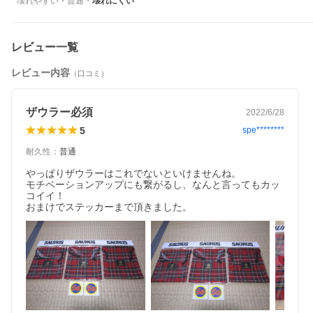
壊れやすい
・
普通
・
壊れにくい
レビュー一覧
レビュー内容
（口コミ）
ザウラー必須
2022/6/28
5
spe********
耐久性
：
普通
やっぱりザウラーはこれでないといけませんね。

モチベーションアップにも繋がるし、なんと言ってもカッ
コイイ！

おまけでステッカーまで頂きました。