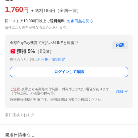
1,760
円
+ 送料
185
円
（
全国一律
）
同一ストア10,000円以上で
送料無料
対象商品を見る
条件により送料が異なる場合があります。
全額PayPay残高で支払い&LINEと連携で
内訳
獲得
5
%
（
80
pt）
獲得のうち4.5%は
利用先・期間限定
ログインして確認
ご注意
表示よりも実際の付与数・付与率が少ない場合があります
詳細
（付与上限、未確定の付与等）
原則税抜価格が対象です。特典詳細は内訳でご確認ください。
条件達成でおトク
発送日情報なし