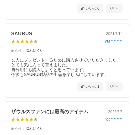
いいね
0
SAURUS
2021/7/14
5
yas********
耐久性
：
壊れにくい
友人にプレゼントするために購入させていただきました。

とても気に入って貰えました。

自分用にも購入しようと思っています。

今後もSAURUS製品の出品を楽しみにしています。
いいね
1
ザウルスファンには最高のアイテム
2026/3/8
5
top********
耐久性
：
壊れにくい