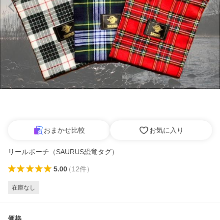
おまかせ比較
お気に入り
リールポーチ（SAURUS恐竜タグ）
5.00
（
12
件
）
在庫なし
価格