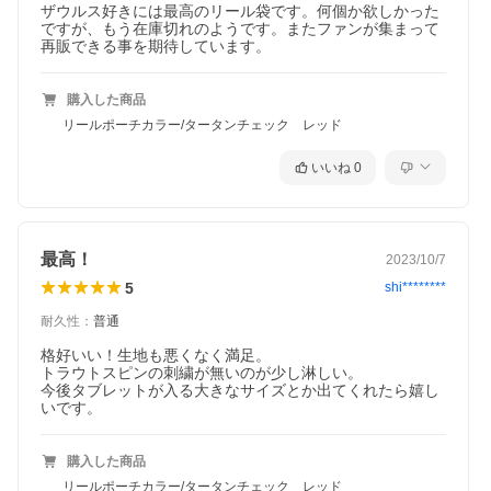
ザウルス好きには最高のリール袋です。何個か欲しかった
ですが、もう在庫切れのようです。またファンが集まって
再販できる事を期待しています。
購入した商品
リールポーチカラー/タータンチェック レッド
いいね
0
最高！
2023/10/7
5
shi********
耐久性
：
普通
格好いい！生地も悪くなく満足。

トラウトスピンの刺繍が無いのが少し淋しい。

今後タブレットが入る大きなサイズとか出てくれたら嬉し
いです。
購入した商品
リールポーチカラー/タータンチェック レッド