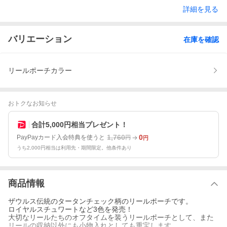
詳細を見る
バリエーション
在庫を確認
リールポーチカラー
おトクなお知らせ
合計5,000円相当プレゼント！
1,760
0
PayPayカード入会特典を使うと
円
円
うち2,000円相当は利用先・期間限定。他条件あり
商品情報
ザウルス伝統のタータンチェック柄のリールポーチです。
ロイヤルスチュワートなど3色を発売！
大切なリールたちのオフタイムを装うリールポーチとして、また
リールの収納以外にも小物入れとしても重宝します。