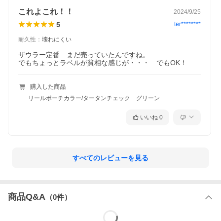
これよこれ！！
2024/9/25
5
ter********
耐久性
：
壊れにくい
ザウラー定番　まだ売っていたんですね。

でもちょっとラベルが貧相な感じが・・・　でもOK！
購入した商品
リールポーチカラー/タータンチェック グリーン
いいね
0
すべてのレビューを見る
商品Q&A
（
0
件）