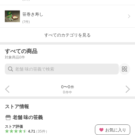
笹巻き寿し
(
7
件)
すべてのカテゴリを見る
すべての商品
対象商品
0
件
0
〜
0
件
0
件中
ストア情報
老舗 味の笹義
ストア評価
お気に入り
4.71
（
35
件
）