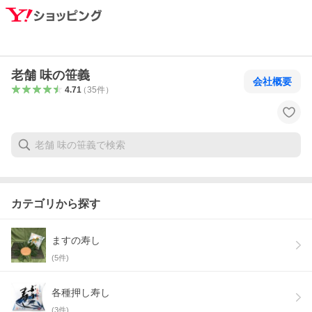
老舗 味の笹義
会社概要
4.71
（
35
件
）
カテゴリから探す
ますの寿し
(
5
件)
各種押し寿し
(
3
件)