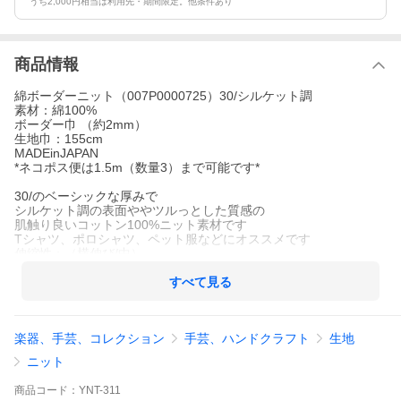
うち2,000円相当は利用先・期間限定。他条件あり
商品情報
綿ボーダーニット（007P0000725）30/シルケット調
素材：綿100%
ボーダー巾 （約2mm）
生地巾：155cm
MADEinJAPAN
*ネコポス便は1.5m（数量3）まで可能です*
30/のベーシックな厚みで
シルケット調の表面ややツルっとした質感の
肌触り良いコットン100%ニット素材です
Tシャツ、ポロシャツ、ペット服などにオススメです
伸縮性：（横伸び/中）
表示金額（330円）は50cmの価格です
数量2（1m）以降は生地続きでカット致します
すべて見る
楽器、手芸、コレクション
手芸、ハンドクラフト
生地
ニット
商品
コード：
YNT-311