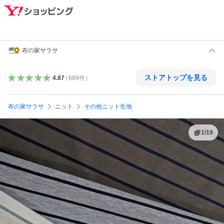
布の家サラサ
ストアトップを見る
4.87
（
689
件
）
布の家サラサ
ニット
その他ニット生地
1
/
19