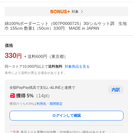
対象
綿100%ボーダーニット（007P0000725）30/シルケット調 生地
巾 155cm 数量1（50cm）330円 MADE in JAPAN
価格
330
円
+ 送料
600
円
（
東京都
）
同一ストア10,000円以上で
送料無料
対象商品を見る
条件により送料が異なる場合があります。
全額PayPay残高で支払い&LINEと連携で
内訳
獲得
5
%
（
14
pt）
獲得のうち4.5%は
利用先・期間限定
ログインして確認
ご注意
表示よりも実際の付与数・付与率が少ない場合があります