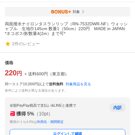
対象
両面撥水ナイロンタスランリップ（RN-7532DWR-NF）ウォッシ
ャブル 生地巾145cm 数量1（50cm）220円 MADE in JAPAN
*ネコポス便/数量4(2m）まで可*
2
件のレビュー
価格
220
円
+ 送料
600
円
（
東京都
）
同一ストア10,000円以上で
送料無料
対象商品を見る
条件により送料が異なる場合があります。
全額PayPay残高で支払い&LINEと連携で
内訳
獲得
5
%
（
10
pt）
獲得のうち4.5%は
利用先・期間限定
ログインして確認