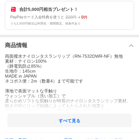
合計5,000円相当プレゼント！
220
0
PayPayカード入会特典を使うと
円
円
うち2,000円相当は利用先・期間限定。他条件あり
商品情報
両面撥水ナイロンタスランリップ（RN-7532DWR-NF）無地
素材：ナイロン100%
（静電気防止85%）
生地巾：145cm
MADE in JAPAN
ネコポス便：2m（数量4）まで可能です
薄地で表面マットな手触り
ウォッシャブル（洗い加工）で
柔らかめソフトな肌触りが特長のナイロンタスランリップ素材。
軽さの中にリップ組織によってもたらされた強度と
加工によってほどこされた撥水性を兼ね備えています。
衣料用（パンツ、レインウェア、ウインドブレーカー表地）
カバー用、エコバックなど
すべて見る
様々な用途に幅広くご利用できます。
両面強撥水コーティングですが
完全防水ではありませんので御注意下さい。