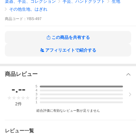
楽器、手芸、コレクション
手芸、ハンドクラフト
生地
表示金額（220円）は50cmの価格になります。
数量2（1m）以降は生地続きでカット致します。
その他生地、はぎれ
同素材の裏コーティング商品も絶賛販売中です
商品
コード：
YBS-497
https://store.shopping.yahoo.co.jp/sarasa-nuno/ybs-502.html
この商品を共有する
アフィリエイトで紹介する
商品レビュー
-.--
5
4
3
2
1
2
件
総合評価に有効なレビュー数が足りません
レビュー一覧