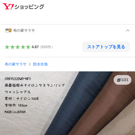
布の家サラサ
ストアトップを見る
4.87
（
689
件
）
布の家サラサ
防水生地
1
/
21