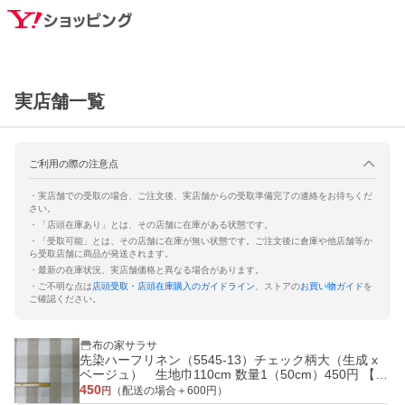
実店舗一覧
ご利用の際の注意点
・実店舗での受取の場合、ご注文後、実店舗からの受取準備完了の連絡をお待ちくだ
さい。
・「店頭在庫あり」とは、その店舗に在庫がある状態です。
・「受取可能」とは、その店舗に在庫が無い状態です。ご注文後に倉庫や他店舗等か
ら受取店舗に商品が発送されます。
・最新の在庫状況、実店舗価格と異なる場合があります。
・ご不明な点は
店頭受取・店頭在庫購入のガイドライン
、ストアの
お買い物ガイド
を
ご確認ください。
布の家サラサ
先染ハーフリネン（5545-13）チェック柄大（生成 x
ベージュ） 生地巾110cm 数量1（50cm）450円 【特
価商品】
450
（配送の場合＋
600
円）
円