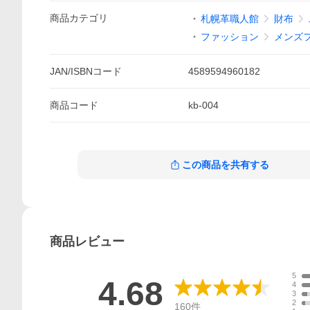
商品
カテゴリ
札幌革職人館
財布
ファッション
メンズ
JAN/ISBNコード
4589594960182
商品
コード
kb-004
この商品を共有する
商品
レビュー
5
4.68
4
3
2
160
件