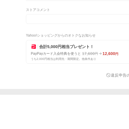
ストアコメント
Yahoo!ショッピングからのオトクなお知らせ
合計5,000円相当プレゼント！
17,600
12,600
PayPayカード入会特典を使うと
円
円
うち2,000円相当は利用先・期間限定。他条件あり
違反申告