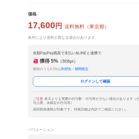
価格
17,600
円
送料無料
（
東京都
）
条件により送料が異なる場合があります。
全額PayPay残高で支払い&LINEと連携で
獲得
5
%
（
808
pt）
獲得のうち4.5%は
利用先・期間限定
ログインして確認
ご注意
表示よりも実際の付与数・付与率が少ない場合があります（
与上限、未確定の付与等）
原則税抜価格が対象です。特典詳細は内訳でご確認ください。
バリエーション