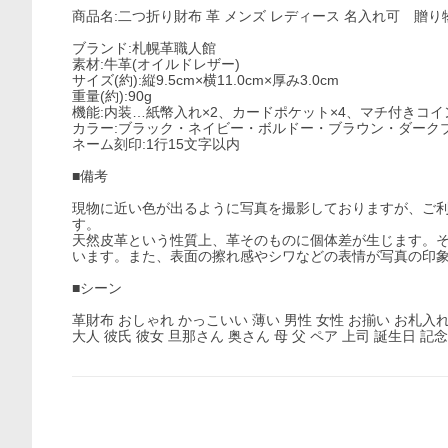
商品名:二つ折り財布 革 メンズ レディース 名入れ可 贈り
ブランド:札幌革職人館
素材:牛革(オイルドレザー)
サイズ(約):縦9.5cm×横11.0cm×厚み3.0cm
重量(約):90g
機能:内装…紙幣入れ×2、カードポケット×4、マチ付きコイ
カラー:ブラック・ネイビー・ボルドー・ブラウン・ダーク
ネーム刻印:1行15文字以内
■備考
現物に近い色が出るように写真を撮影しておりますが、ご
す。
天然皮革という性質上、革そのものに個体差が生じます。
います。また、表面の擦れ感やシワなどの表情が写真の印
■シーン
革財布 おしゃれ かっこいい 薄い 男性 女性 お揃い お札入れ
大人 彼氏 彼女 旦那さん 奥さん 母 父 ペア 上司 誕生日 記