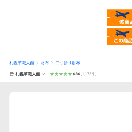
札幌革職人館
財布
二つ折り財布
札幌革職人館
4.84
（
1,173
件
）