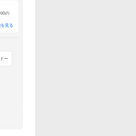
00の
細を見る
ドー