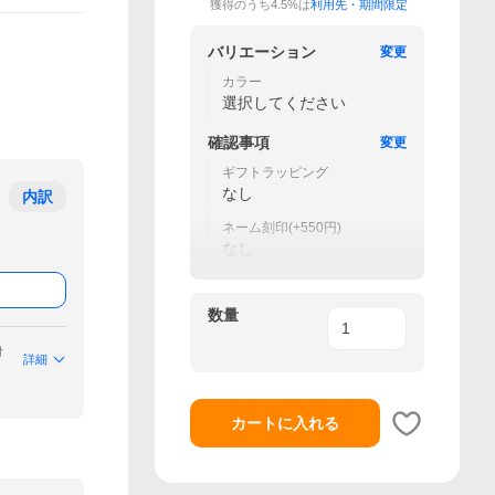
獲得のうち4.5%は
利用先・期間限定
バリエーション
変更
カラー
選択してください
確認事項
変更
ギフトラッピング
なし
内訳
ネーム刻印(+550円)
なし
数量
付
詳細
カートに入れる