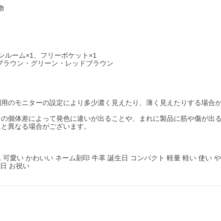
物
ンルーム×1、フリーポケット×1
ブラウン・グリーン・レッドブラウン
利用のモニターの設定により多少濃く見えたり、薄く見えたりする場合
その個体差によって発色に違いが出ることや、まれに製品に筋や傷が出
象と異なる場合がございます。
 可愛い かわいい ネーム刻印 牛革 誕生日 コンパクト 軽量 軽い 使い 
念日 お祝い