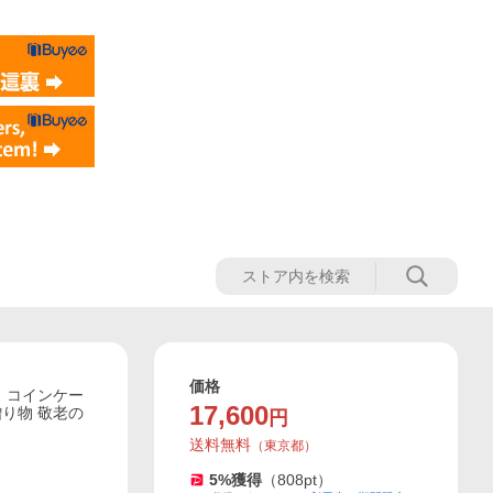
価格
ス コインケー
17,600
贈り物 敬老の
円
送料無料
（
東京都
）
5
%獲得
（
808
pt）