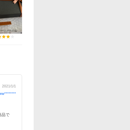
2021/1/1
ww********
商品で