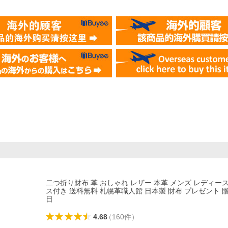
二つ折り財布 革 おしゃれ レザー 本革 メンズ レディー
ス付き 送料無料 札幌革職人館 日本製 財布 プレゼント 
日
4.68
（
160
件
）