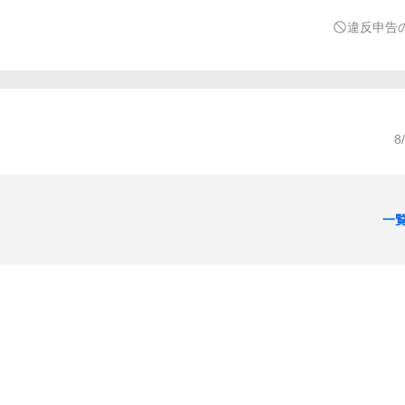
違反申告
8
一