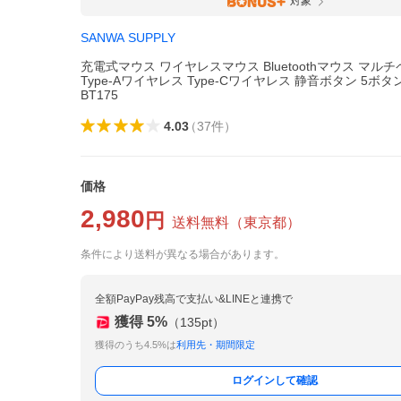
対象
SANWA SUPPLY
充電式マウス ワイヤレスマウス Bluetoothマウス マル
Type-Aワイヤレス Type-Cワイヤレス 静音ボタン 5ボタン 
BT175
4.03
（
37
件
）
価格
2,980
円
送料無料
（
東京都
）
条件により送料が異なる場合があります。
全額PayPay残高で支払い&LINEと連携で
獲得
5
%
（
135
pt）
獲得のうち4.5%は
利用先・期間限定
ログインして確認