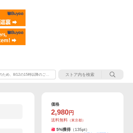
のため、8/12の15時以降のご注
すようお願い申し上げます。
価格
2,980
円
送料無料
（
東京都
）
5
%獲得
（
135
pt）