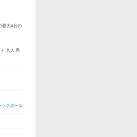
の最大4台の
ト 大人 男
ラックボール