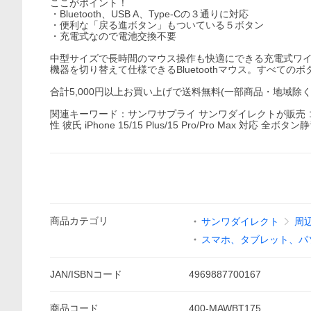
ここがポイント！
・Bluetooth、USB A、Type-Cの３通りに対応
・便利な「戻る進ボタン」もついている５ボタン
・充電式なので電池交換不要
中型サイズで長時間のマウス操作も快適にできる充電式ワイヤレスマ
機器を切り替えて仕様できるBluetoothマウス。すべて
合計5,000円以上お買い上げで送料無料(一部商品・地域除
関連キーワード：サンワサプライ サンワダイレクトが販売 コードレ
性 彼氏 iPhone 15/15 Plus/15 Pro/Pro Max 対応 全ボタン静
商品
カテゴリ
サンワダイレクト
周
スマホ、タブレット、パ
JAN/ISBNコード
4969887700167
商品
コード
400-MAWBT175