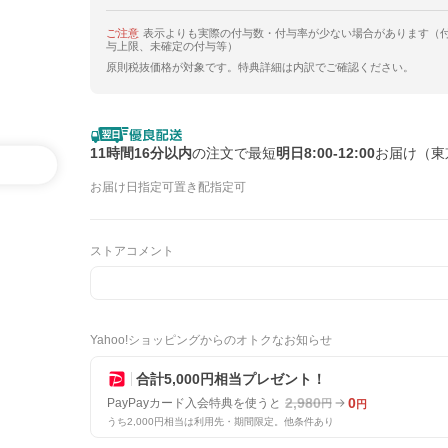
ご注意
表示よりも実際の付与数・付与率が少ない場合があります（
与上限、未確定の付与等）
原則税抜価格が対象です。特典詳細は内訳でご確認ください。
11時間16分以内
の注文で最短
明日8:00-12:00
お届け（東
お届け日指定可
置き配指定可
ストアコメント
Yahoo!ショッピングからのオトクなお知らせ
合計5,000円相当プレゼント！
2,980
0
PayPayカード入会特典を使うと
円
円
うち2,000円相当は利用先・期間限定。他条件あり