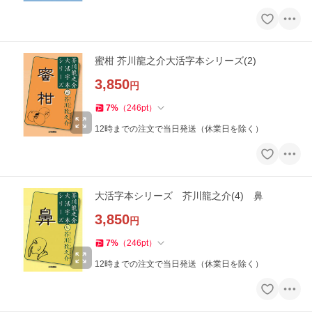
蜜柑 芥川龍之介大活字本シリーズ(2)
3,850
円
7
%
（
246
pt
）
12時までの注文で当日発送（休業日を除く）
大活字本シリーズ 芥川龍之介(4) 鼻
3,850
円
7
%
（
246
pt
）
12時までの注文で当日発送（休業日を除く）