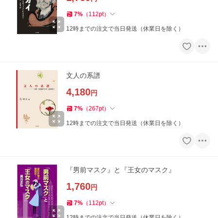
7
%
（
112
pt
）
12時までの注文で当日発送（休業日を除く）
文人の系譜
4,180
円
7
%
（
267
pt
）
12時までの注文で当日発送（休業日を除く）
『男前マスク』と『王女のマスク』
1,760
円
7
%
（
112
pt
）
12時までの注文で当日発送（休業日を除く）