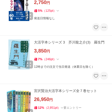
2,750
円
5
%
（
125
pt
）
発送日情報なし
大活字本シリーズ 3 芥川龍之介(3) 羅生門
3,850
円
7
%
（
246
pt
）
12時までの注文で当日発送（休業日を除く）
宮沢賢治大活字本シリーズ全７巻セット
26,950
円
12
%
（
2,951
pt
）
要エントリー