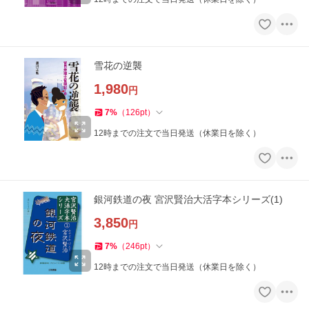
雪花の逆襲
1,980
円
7
%
（
126
pt
）
12時までの注文で当日発送（休業日を除く）
銀河鉄道の夜 宮沢賢治大活字本シリーズ(1)
3,850
円
7
%
（
246
pt
）
12時までの注文で当日発送（休業日を除く）