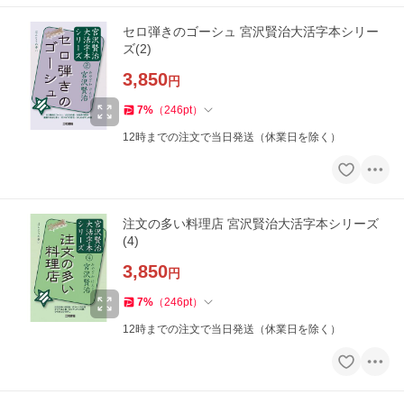
セロ弾きのゴーシュ 宮沢賢治大活字本シリー
ズ(2)
3,850
円
7
%
（
246
pt
）
12時までの注文で当日発送（休業日を除く）
注文の多い料理店 宮沢賢治大活字本シリーズ
(4)
3,850
円
7
%
（
246
pt
）
12時までの注文で当日発送（休業日を除く）