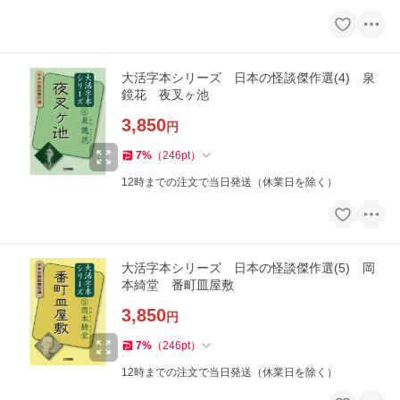
大活字本シリーズ 日本の怪談傑作選(4) 泉
鏡花 夜叉ヶ池
3,850
円
7
%
（
246
pt
）
12時までの注文で当日発送（休業日を除く）
大活字本シリーズ 日本の怪談傑作選(5) 岡
本綺堂 番町皿屋敷
3,850
円
7
%
（
246
pt
）
12時までの注文で当日発送（休業日を除く）