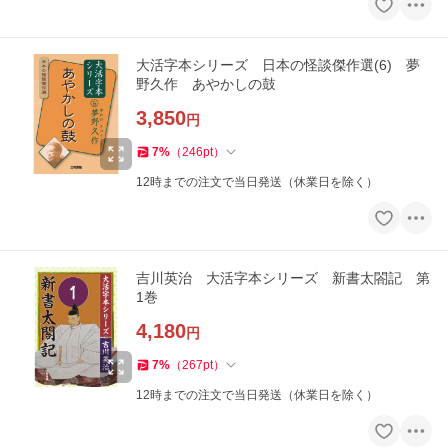
大活字本シリーズ 日本の怪談傑作選(6) 夢
野久作 あやかしの鼓
3,850
円
7
%
（
246
pt
）
12時までの注文で当日発送（休業日を除く）
吉川英治 大活字本シリーズ 新書太閤記 第
1巻
4,180
円
7
%
（
267
pt
）
12時までの注文で当日発送（休業日を除く）