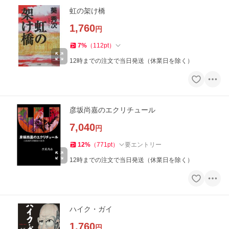
虹の架け橋
1,760
円
7
%
（
112
pt
）
12時までの注文で当日発送（休業日を除く）
彦坂尚嘉のエクリチュール
7,040
円
12
%
（
771
pt
）
要エントリー
12時までの注文で当日発送（休業日を除く）
ハイク・ガイ
1,760
円