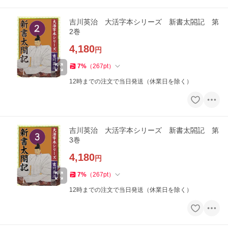
吉川英治 大活字本シリーズ 新書太閤記 第
2巻
4,180
円
7
%
（
267
pt
）
12時までの注文で当日発送（休業日を除く）
吉川英治 大活字本シリーズ 新書太閤記 第
3巻
4,180
円
7
%
（
267
pt
）
12時までの注文で当日発送（休業日を除く）