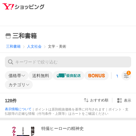
三和書籍
三和書籍
人文社会
文学・美術
1
価格帯
送料無料
すべての条
カテゴリ
128
件
おすすめ順
表示
表示情報について
｜ポイントは原則税抜価格を基準に付与されます｜ポイント・支
払額等の正確な情報（付与条件・上限等）はカートをご確認ください
特撮ヒーローの精神史