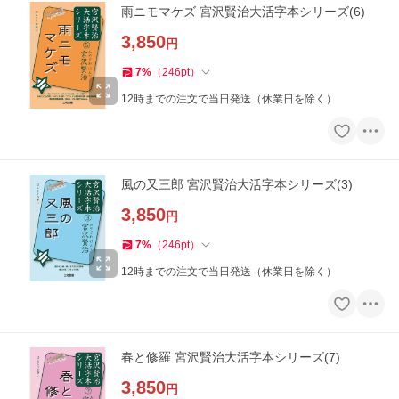
雨ニモマケズ 宮沢賢治大活字本シリーズ(6)
3,850
円
7
%
（
246
pt
）
12時までの注文で当日発送（休業日を除く）
風の又三郎 宮沢賢治大活字本シリーズ(3)
3,850
円
7
%
（
246
pt
）
12時までの注文で当日発送（休業日を除く）
春と修羅 宮沢賢治大活字本シリーズ(7)
3,850
円