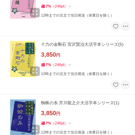
7
%
（
246
pt
）
12時までの注文で当日発送（休業日を除く）
十力の金剛石 宮沢賢治大活字本シリーズ(5)
3,850
円
7
%
（
246
pt
）
12時までの注文で当日発送（休業日を除く）
蜘蛛の糸 芥川龍之介大活字本シリーズ(1)
3,850
円
7
%
（
246
pt
）
12時までの注文で当日発送（休業日を除く）