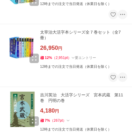
12時までの注文で当日発送（休業日を除く）
太宰治大活字本シリーズ全７巻セット（全7
冊）
26,950
円
12
%
（
2,951
pt
）
要エントリー
12時までの注文で当日発送（休業日を除く）
吉川英治 大活字シリーズ 宮本武蔵 第11
巻 円明の巻
4,180
円
7
%
（
267
pt
）
12時までの注文で当日発送（休業日を除く）