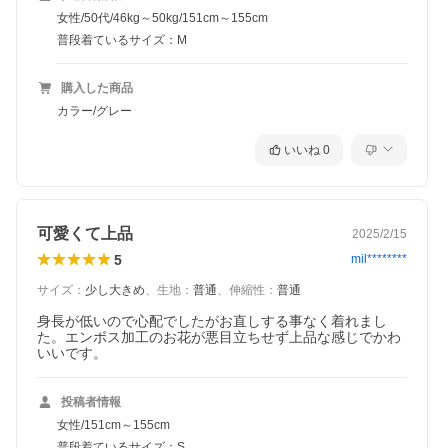
女性/50代/46kg～50kg/151cm～155cm
普段着ているサイズ：M
購入した商品
カラー/グレー
いいね
0
可愛くて上品
2025/2/15
5
mil********
サイズ
：
少し大きめ
、
生地
：
普通
、
伸縮性
：
普通
身長が低いので心配でしたがお直しする事なく着れまし
た。エンボス加工のお花が悪目立ちせず上品な感じでかわ
いいです。
投稿者情報
女性/151cm～155cm
普段着ているサイズ：S