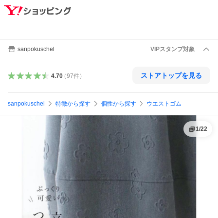
sanpokuschel
VIPスタンプ対象
ストアトップを見る
4.70
（
97
件
）
sanpokuschel
特徴から探す
個性から探す
ウエストゴム
1
/
22