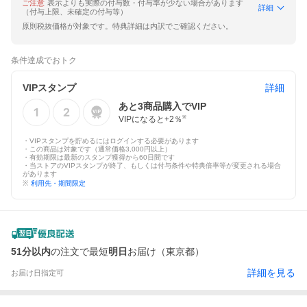
ご注意
表示よりも実際の付与数・付与率が少ない場合があります
詳細
（付与上限、未確定の付与等）
原則税抜価格が対象です。特典詳細は内訳でご確認ください。
条件達成でおトク
VIPスタンプ
詳細
あと
3
商品購入でVIP
VIPになると+
2
％
※
・VIPスタンプを貯めるにはログインする必要があります
・この商品は対象です（通常価格3,000円以上）
・有効期限は最新のスタンプ獲得から60日間です
・当ストアのVIPスタンプが終了、もしくは付与条件や特典倍率等が変更される場合
があります
※
利用先・期間限定
51分以内
の注文で最短
明日
お届け（東京都）
詳細を見る
お届け日指定可