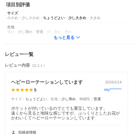
項目別評価
サイズ
小さめ
・
少し小さめ
・
ちょうどよい
・
少し大きめ
・
大きめ
生地
薄め
・
少し薄め
・
普通
・
少し厚め
・
厚め
もっと見る
レビュー一覧
レビュー内容
（口コミ）
ヘビーローテーションしています
2026/1/14
5
miy********
サイズ
：
ちょうどよい
、
生地
：
少し薄め
、
伸縮性
：
普通
ポケットが付いているのでとても重宝しています。

遠くから見ると地味な感じですが、ぷっくりとしたお花が
かわいくてヘビーローテーションしています
投稿者情報