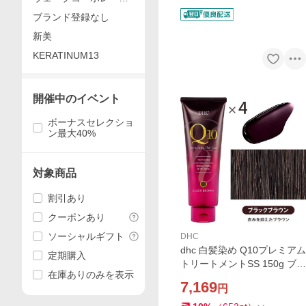
ョン
ブランド登録なし
新美
KERATINUM13
開催中のイベント
ボーナスセレクショ
ン最大40%
対象商品
割引あり
クーポンあり
ソーシャルギフト
DHC
dhc 白髪染め Q10プレミアム
定期購入
トリートメントSS 150g ブラ
在庫ありのみを表示
ックブラウン4本 白髪隠し 毛
7,169
円
染め リタッチ ノンシリコン