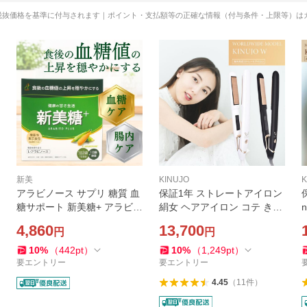
税抜価格を基準に付与されます｜ポイント・支払額等の正確な情報（付与条件・上限等）は
新美
KINUJO
K
アラビノース サプリ 糖質 血
保証1年 ストレートアイロン
糖サポート 新美糖+ アラビト
絹女 ヘアアイロン コテ きぬ
n
ウプラス L-アラビノース利
じょW 海外 DS200 DS200-B
4,860
13,700
円
円
用 1箱40包(3g/包) 機能性表
K 正規品 キヌージョ
示食品
10
%
（
442
pt
）
10
%
（
1,249
pt
）
要エントリー
要エントリー
4.45
（
11
件
）