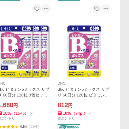
DHC
DHC
dhc ビタミンbミックス サプ
dhc ビタミンbミックス サプ
リ 60日分 120粒 3個セット
リ 60日分 120粒 ビタミンB
葉酸 ビオチン ナイアシン 美
ミックス 葉酸 ビオチン ナイ
1,680
812
円
円
容 健康 栄養機能食品
アシン 美容 健康 栄養機能食
品
10
%
（
154
pt
）
10
%
（
74
pt
）
要エントリー
要エントリー
4.64
（
11
件
）