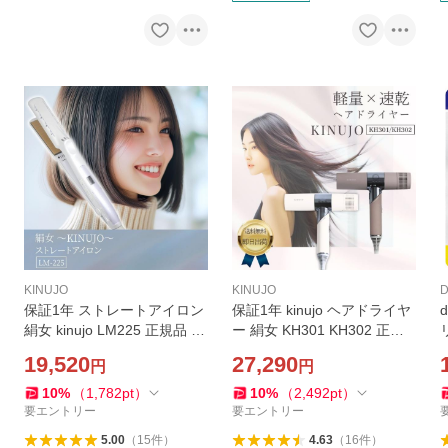
KINUJO
KINUJO
保証1年 ストレートアイロン
保証1年 kinujo ヘアドライヤ
絹女 kinujo LM225 正規品 ヘ
ー 絹女 KH301 KH302 正規
アアイロン キヌージョ きぬ
品 キヌージョ きぬーじょ き
19,520
27,290
円
円
じょ きぬーじょ 時短 ギフト
ぬじょ キヌジョ軽量 時短
10
%
（
1,782
pt
）
10
%
（
2,492
pt
）
要エントリー
要エントリー
5.00
（
15
件
）
4.63
（
16
件
）