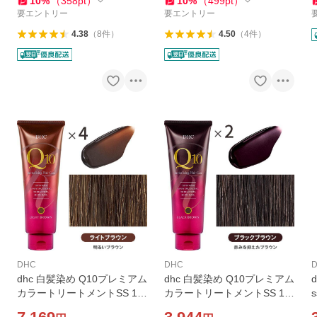
10
%
（
358
pt
）
10
%
（
499
pt
）
要エントリー
要エントリー
4.38
（
8
件
）
4.50
（
4
件
）
DHC
DHC
D
dhc 白髪染め Q10プレミアム
dhc 白髪染め Q10プレミアム
カラートリートメントSS 15
カラートリートメントSS 15
0g ライトブラウン4本 白髪
0g ブラックブラウン２本 白