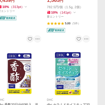
3,439
1,565
円
円
植物性 美容保湿 親水性
10
%
（
313
pt
）
782.5円/個（1.5g, 2個）
要エントリー
10
%
（
141
pt
）
要エントリー
5.00
（
5
件
）
DHC
DHC
dhc 香酢20日分60粒入 送
dhc セラミドモイスチュア20