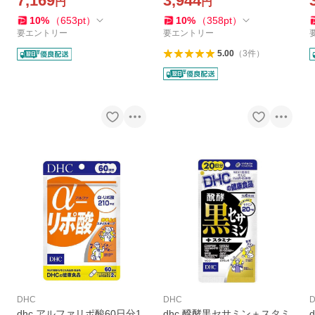
7,169
3,944
円
円
隠し 毛染め リタッチ ノンシ
髪隠し 毛染め リタッチ ノン
リコン
シリコン
10
%
（
653
pt
）
10
%
（
358
pt
）
要エントリー
要エントリー
5.00
（
3
件
）
DHC
DHC
dhc アルファリポ酸60日分1
dhc 醗酵黒セサミン＋スタミ