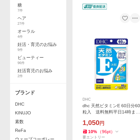
糖
7
件
ヘア
27
件
オーラル
4
件
妊活・育児のお悩み
9
件
ビューティー
96
件
妊活育児のお悩み
2
件
ブランド
DHC
DHC
dhc 天然ビタミンE 60日分60
粒入 送料無料平日14時まで
KINUJO
即日メール便出荷
1,050
素数
円
ReFa
10
%
（
96
pt
）
要エントリー
ウェーブコーポレーシ