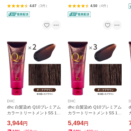
4.67
（
3
件
）
4.50
（
4
件
）
DHC
DHC
dhc 白髪染め Q10プレミアム
dhc 白髪染め Q10プレミアム
カラートリートメントSS 15
カラートリートメントSS 15
0g ダークブラウン２本 白髪
0g ダークブラウン3本 白髪
3,944
5,494
円
円
隠し 毛染め リタッチ ノンシ
隠し 毛染め リタッチ ノンシ
リコン
リコン