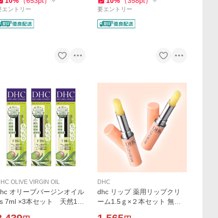
10
%
（
653
pt
）
10
%
（
358
pt
）
要エントリー
要エントリー
HC OLIVE VIRGIN OIL
DHC
dhc オリーブバージンオイル
dhc リップ 薬用リップクリ
ss 7ml ×3本セット 天然10
ーム1.5ｇ×２本セット 無香
0％ オーガニック 美容オイル
料・無着色・濃厚保湿