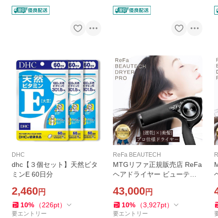
DHC
ReFa BEAUTECH
R
dhc【３個セット】天然ビタ
MTGリファ正規販売店 ReFa
ミンE 60日分
ヘアドライヤー ビューテッ
クドライヤープロ RE-AJ03A
2,460
43,000
円
円
ブラック 1年保証 ギフト
10
%
（
226
pt
）
10
%
（
3,927
pt
）
要エントリー
要エントリー