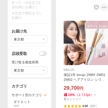
すべて（今注文で2
日以内にお届け）
今注文で明日までに
お届け
お届け先
東京都
店頭受取
受け取る都道府県
KINUJO
東京都
保証1年 kinujo 2WAY 2W01
2W02 ヘアアイロン シリコ
ンカバー 正規品 絹女 キヌー
カテゴリ
29,700
円
ジョ きぬじょ コテ ギフト
10
%
（
2,713
pt
）
サポート別カテゴリ
要エントリー
ダイエット
31
件
4.88
（
8
件
）