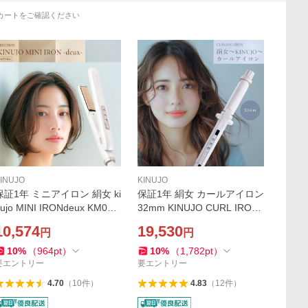
カートをご確認ください
INUJO
KINUJO
保証1年 ミニアイロン 絹女 ki
保証1年 絹女 カールアイロン
ujo MINI IRONdeux KM001
32mm KINUJO CURL IRON
正規品 キヌージョ きぬじょ
KC32N 正規品 コテ キヌージ
10,574
19,530
円
円
コテ 軽量 ギフト
ョ きぬじょ ギフト
10
%
（
964
pt
）
10
%
（
1,782
pt
）
要エントリー
要エントリー
4.70
（
10
件
）
4.83
（
12
件
）