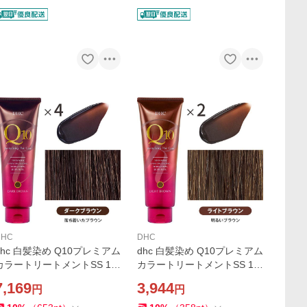
DHC
DHC
dhc 白髪染め Q10プレミアム
dhc 白髪染め Q10プレミアム
カラートリートメントSS 15
カラートリートメントSS 15
0g ダークブラウン4本 白髪
0g ライトブラウン2本 白髪
7,169
3,944
円
円
隠し 毛染め リタッチ ノンシ
隠し 毛染め リタッチ ノンシ
リコン
リコン