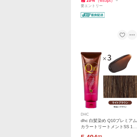
10
%
（
653
pt
）
要エントリー
DHC
dhc 白髪染め Q10プレミアム
カラートリートメントSS 15
0g ライトブラウン3本 白髪