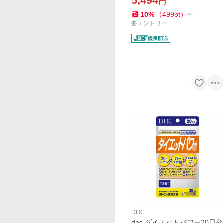
5,494
円
隠し 毛染め リタッチ ノンシ
リコン
10
%
（
499
pt
）
要エントリー
DHC
dhc ダイエットパワー20日分