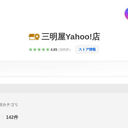
三明屋Yahoo!店
ストア情報
4.85
（
305
件
）
別カテゴリ
142
件