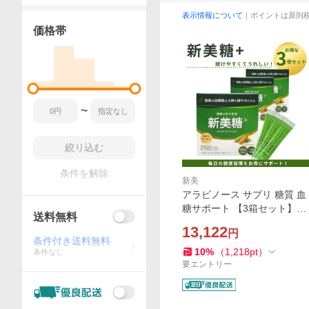
表示情報について
｜ポイントは原則
価格帯
〜
絞り込む
条件を解除
新美
アラビノース サプリ 糖質 血
糖サポート 【3箱セット】新
送料無料
美糖+ アラビトウプラス 1箱
13,122
円
40包(3g/1包)入 機能性表示食
条件付き送料無料
品
10
%
（
1,218
pt
）
条件なし
要エントリー