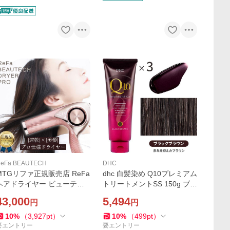
eFa BEAUTECH
DHC
MTGリファ正規販売店 ReFa
dhc 白髪染め Q10プレミアム
ヘアドライヤー ビューテッ
トリートメントSS 150g ブラ
クドライヤープロ RE-AJ05A
ックブラウン３本 白髪隠し
43,000
5,494
円
円
ピンク 1年保証 プレゼント
毛染め リタッチ ノンシリコ
ン
10
%
（
3,927
pt
）
10
%
（
499
pt
）
要エントリー
要エントリー