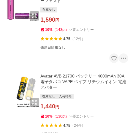
ーフェスト
在庫なし
1,590
円
10
%
（
143
pt
）
要エントリー
4.75
（
12
件
）
発送日情報なし
Avatar AVB 21700 バッテリー 4000mAh 30A
電子タバコ VAPE ベイプ リチウムイオン 電池
アバター
在庫なし
入荷待ち
1,440
円
10
%
（
130
pt
）
要エントリー
4.75
（
24
件
）