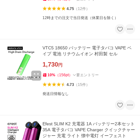
4.75
（
12
件
）
12時までの注文で当日発送（休業日を除く）
VTC5 18650 バッテリー 電子タバコ VAPE ベ
イプ 電池 リチウムイオン 村田製 セル
1,730
円
10
%
（
156
pt
）
要エントリー
4.73
（
15
件
）
発送日情報なし
Efest SLIM K2 充電器 1A バッテリー2本セット
35A 電子タバコ VAPE Charger クイックチャー
ジャー 充電 ライト 懐中電灯 イーフェスト