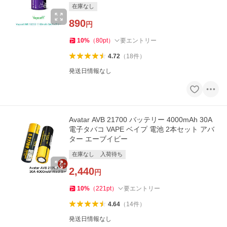
在庫なし
890
円
10
%
（
80
pt
）
要エントリー
4.72
（
18
件
）
発送日情報なし
Avatar AVB 21700 バッテリー 4000mAh 30A
電子タバコ VAPE ベイプ 電池 2本セット アバ
ター エーブイビー
在庫なし
入荷待ち
2,440
円
10
%
（
221
pt
）
要エントリー
4.64
（
14
件
）
発送日情報なし