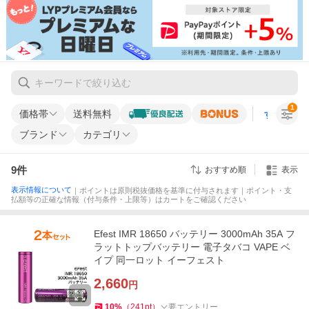
1
価格帯
送料無料
すべての条
ブランド
カテゴリ
9
件
おすすめ順
表示
表示情報について
｜ポイントは原則税抜価格を基準に付与されます｜ポイント・支
払額等の正確な情報（付与条件・上限等）はカートをご確認ください
Efest IMR 18650 バッテリー 3000mAh 35A フ
ラットトップバッテリー 電子タバコ VAPE ベ
イプ 同一ロット イーフェスト
2,660
円
10
%
（
241
pt
）
要エントリー