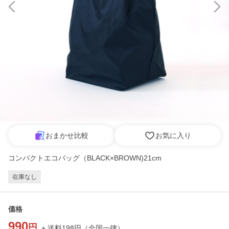
おまかせ比較
お気に入り
コンパクトエコバッグ（BLACK×BROWN)21cm
在庫なし
価格
990
円
+ 送料
198
円
（
全国一律
）