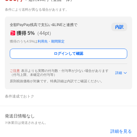
条件により送料が異なる場合があります。
全額PayPay残高で支払い&LINEと連携で
内訳
獲得
5
%
（
44
pt）
獲得のうち4.5%は
利用先・期間限定
ログインして確認
ご注意
表示よりも実際の付与数・付与率が少ない場合があります
詳細
（付与上限、未確定の付与等）
原則税抜価格が対象です。特典詳細は内訳でご確認ください。
条件達成でおトク
発送日情報なし
※休業日は発送されません。
詳細を見る