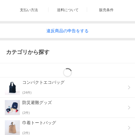
支払い方法
送料について
販売条件
違反
商品の
申告をする
カテゴリから探す
コンパクトエコバッグ
(
24
件)
防災避難グッズ
(
2
件)
巾着トートバッグ
(
2
件)