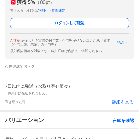
獲得
5
%
（
80
pt）
獲得のうち4.5%は
利用先・期間限定
ログインして確認
ご注意
表示よりも実際の付与数・付与率が少ない場合があります
詳細
（付与上限、未確定の付与等）
原則税抜価格が対象です。特典詳細は内訳でご確認ください。
条件達成でおトク
7日以内に発送（お取り寄せ販売）
※休業日は発送されません。
詳細を見る
置き配指定可
バリエーション
在庫を確認