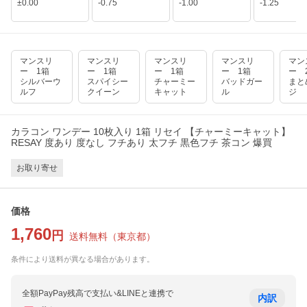
±0.00
-0.75
-1.00
-1.25
マンスリ
マンスリ
マンスリ
マンスリ
マン
ー 1箱
ー 1箱
ー 1箱
ー 1箱
ー
シルバーウ
スパイシー
チャーミー
バッドガー
まと
ルフ
クイーン
キャット
ル
ジ
カラコン ワンデー 10枚入り 1箱 リセイ 【チャーミーキャット】
RESAY 度あり 度なし フチあり 太フチ 黒色フチ 茶コン 爆買
お取り寄せ
価格
1,760
円
送料無料
（
東京都
）
条件により送料が異なる場合があります。
全額PayPay残高で支払い&LINEと連携で
内訳