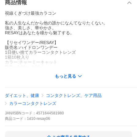
商品情報
視線くぎづけ最強カラコン
私の人生なんだから他の誰かになんてなりたくない。
強さ、美しさ、華やかさ。
RESAYはあなたを瞳から魅了する。
【リセイワンデー/RESAY】
販売名:ハイドロンワンデー
1日使い捨てカラーコンタクトレンズ
1箱10枚入り
カラー:チャーミーキャット
度数:±0.00〜-8.00
DIA:15.0mm
もっと見る
BC:8.7mm
着色直径:14.2mm
含水率:低含水38%
特徴・機能:UVカット機能(UV-A波50％以上,UV-B波95％以上カッ
ダイエット、健康
コンタクトレンズ、ケア用品
ト)
高度医療機器承認番号:22900BZX00217000
カラーコンタクトレンズ
販売元:PIA株式会社
製造販売元:エイショウ光学株式会社
JAN/ISBNコード：
4571644581980
商品
コード：
1d10-resay06
【お届け】
メーカー取り寄せのため、発送までに4〜5日いただきます。
※在庫状況によりご希望に添えない場合があります
※日祝は発送休業