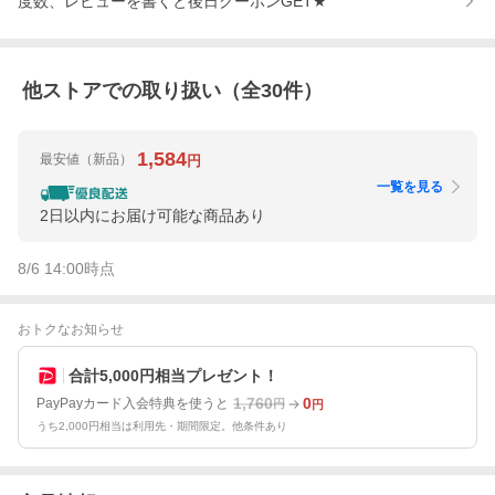
度数、レビューを書くと後日クーポンGET★
他ストアでの取り扱い（全
30
件）
1,584
最安値
（新品）
円
一覧を見る
2日以内にお届け可能な商品あり
8/6 14:00
時点
おトクなお知らせ
合計5,000円相当プレゼント！
1,760
0
PayPayカード入会特典を使うと
円
円
うち2,000円相当は利用先・期間限定。他条件あり