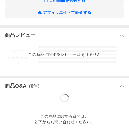
この商品を共有する
メール便は発送後2-7日でポストへ配達
ポスト内の盗難による保障は一切ありません
アフィリエイトで紹介する
【検索】
からこん からーこんたくと わんでー わんでい ワンデイ oneday 1
日使い捨て 強め 透明感 盛れ 盛れる 他撮り クラブ ギャル りせい
理性 ギャル せいせい 田向星華 爆美女 ナチュラル クリスマス 成
商品レビュー
人式 袴 着物 浴衣 卒業式 入学式 修学旅行 文化祭 太ふち ブラウン
茶色 15mmカラコン おおきめ メンズ ちゃーみーきゃっと
-.--
5
4
この
商品
に関するレビューはありません
3
2
1
-
件
商品Q&A
（
0
件）
この
商品
に関する質問は、
以下からお問い合わせください。