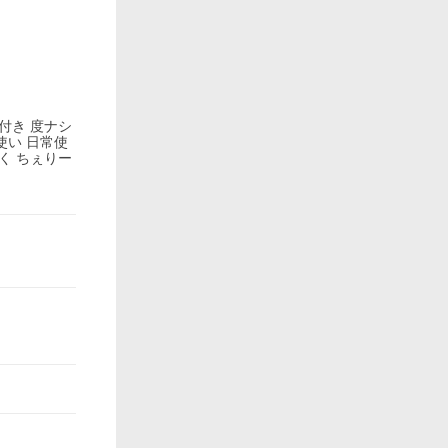
度付き 度ナシ
使い 日常使
く ちぇりー