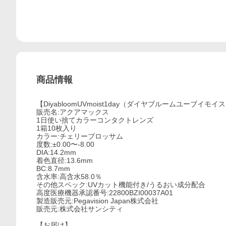
商品情報
【DiyabloomUVmoist1day（ダイヤブルームユーブイモ
販売名:アクアマックス
1日使い捨てカラーコンタクトレンズ
1箱10枚入り
カラー:チェリーブロッサム
度数:±0.00〜-8.00
DIA:14.2mm
着色直径:13.6mm
BC:8.7mm
含水率:高含水58.0％
その他スペック:UVカット機能付き/うるおい成分配合
高度医療機器承認番号:22800BZI00037A01
製造販売元:Pegavision Japan株式会社
販売元:株式会社サンシティ
【お届け】