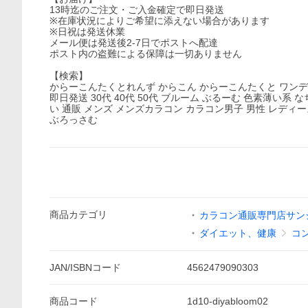
13時迄のご注文・ご入金確定で即日発送
※在庫状況によりご希望に添えない場合があります
※日祝は発送休業
メール便は発送後2-7日でポストへ配達
ポスト内の盗難による保障は一切ありません
【検索】
からーこんたくとれんず からこん からーこんたくと ワンデイ わん
即日発送 30代 40代 50代 ブルーム ぶるーむ 色素薄い系
い 通販 メンズ メンズカラコン カラコン男子 男性 レディー
ぶろっさむ
商品
カテゴリ
カラコン通販専門店サン
ダイエット、健康
コ
JAN/ISBNコード
4562479090303
商品
コード
1d10-diyabloom02