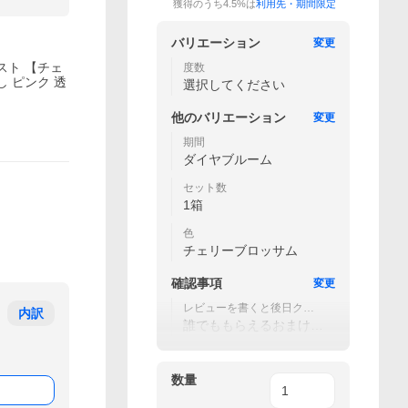
獲得のうち4.5%は
利用先・期間限定
バリエーション
変更
スト 【チェ
度数
なし ピンク 透
選択してください
他の
バリエーション
変更
期間
ダイヤブルーム
セット数
1箱
色
チェリーブロッサム
確認事項
変更
レビューを書くと後日クー
内訳
ポンGET★
誰でももらえるおまけを
GET★
数量