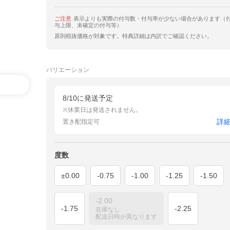
ご注意
表示よりも実際の付与数・付与率が少ない場合があります（
与上限、未確定の付与等）
原則税抜価格が対象です。特典詳細は内訳でご確認ください。
バリエーション
8/10に発送予定
※休業日は発送されません。
詳
置き配指定可
度数
±0.00
-0.75
-1.00
-1.25
-1.50
-2.00
-1.75
-2.25
在庫なし
配送日時が異なります