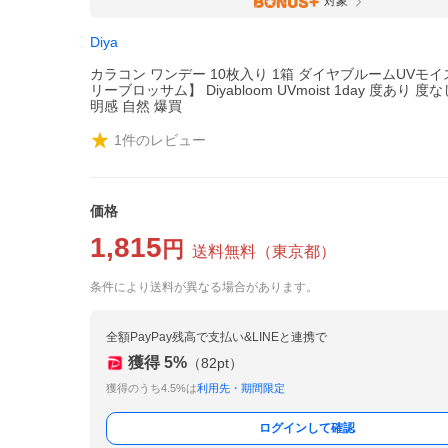
対象
Diya
カラコン ワンデー 10枚入り 1箱 ダイヤブルームUVモイ
リーブロッサム】 Diyabloom UVmoist 1day 度あり 度
明感 自然 爆買
1
件のレビュー
価格
1,815
円
送料無料
（
東京都
）
条件により送料が異なる場合があります。
全額PayPay残高で支払い&LINEと連携で
獲得
5
%
（
82
pt）
獲得のうち4.5%は
利用先・期間限定
ログインして確認