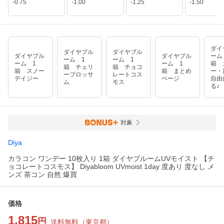
-0.75
-1.00
-1.25
-1.50
ダイ
ダイヤブル
ダイヤブル
ダイヤブル
ダイヤブル
ーム
ーム 1
ーム 1
ーム 1
ーム 1
箱 
箱 チェリ
箱 チョコ
箱 スノー
箱 まとめ
ー・
ーブロッサ
レートコス
デイジー
ページ
自由
ム
モス
る♪
対象
Diya
カラコン ワンデー 10枚入り 1箱 ダイヤブルームUVモイスト 【チ
ョコレートコスモス】 Diyabloom UVmoist 1day 度あり 度なし メ
ンズ 茶コン 自然 爆買
価格
1,815
円
送料無料
（
東京都
）