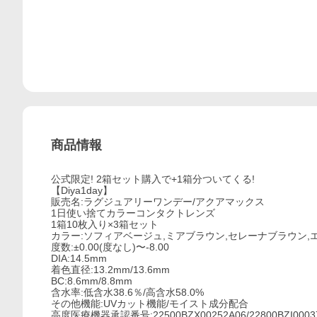
商品情報
公式限定! 2箱セット購入で+1箱分ついてくる!
【Diya1day】
販売名:ラグジュアリーワンデー/アクアマックス
1日使い捨てカラーコンタクトレンズ
1箱10枚入り×3箱セット
カラー:ソフィアベージュ,ミアブラウン,セレーナブラウン,
度数:±0.00(度なし)〜-8.00
DIA:14.5mm
着色直径:13.2mm/13.6mm
BC:8.6mm/8.8mm
含水率:低含水38.6％/高含水58.0%
その他機能:UVカット機能/モイスト成分配合
高度医療機器承認番号:22500BZX00252A06/22800BZI0003