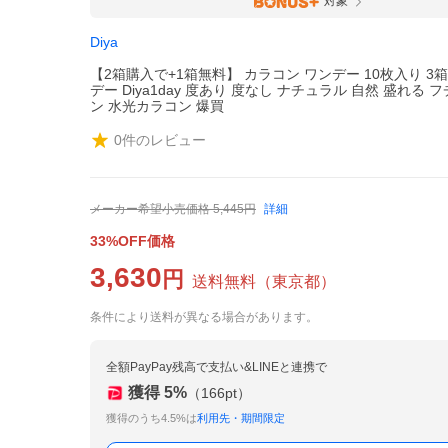
対象
Diya
【2箱購入で+1箱無料】 カラコン ワンデー 10枚入り 3
デー Diya1day 度あり 度なし ナチュラル 自然 盛れる 
ン 水光カラコン 爆買
0
件のレビュー
メーカー希望小売価格
5,445
円
詳細
33%OFF価格
3,630
円
送料無料
（
東京都
）
条件により送料が異なる場合があります。
全額PayPay残高で支払い&LINEと連携で
獲得
5
%
（
166
pt）
獲得のうち4.5%は
利用先・期間限定