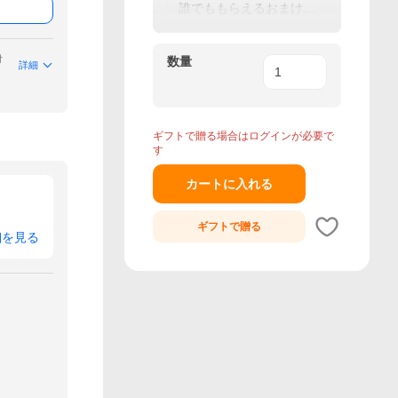
ポンGET★
誰でももらえるおまけを
GET★
付
数量
詳細
ギフトで贈る場合はログインが必要で
す
カートに入れる
ギフトで
贈る
細を見る