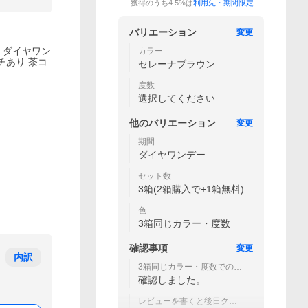
獲得のうち4.5%は
利用先・期間限定
バリエーション
変更
箱 ダイヤワン
カラー
フチあり 茶コ
セレーナブラウン
度数
選択してください
他の
バリエーション
変更
期間
ダイヤワンデー
セット数
3箱(2箱購入で+1箱無料)
色
3箱同じカラー・度数
確認事項
変更
内訳
3箱同じカラー・度数でのご
用意です。
確認しました。
レビューを書くと後日クー