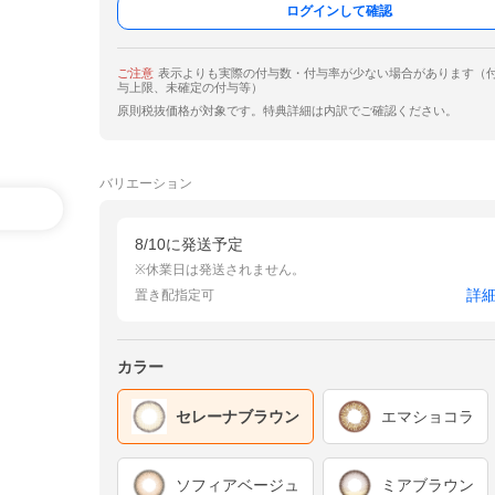
ログインして確認
ご注意
表示よりも実際の付与数・付与率が少ない場合があります（
与上限、未確定の付与等）
原則税抜価格が対象です。特典詳細は内訳でご確認ください。
バリエーション
8/10に発送予定
※休業日は発送されません。
詳
置き配指定可
カラー
セレーナブラウン
エマショコラ
ソフィアベージュ
ミアブラウン