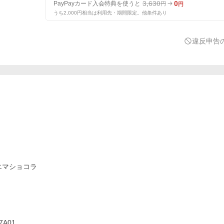
3,630
0
PayPayカード入会特典を使うと
円
円
うち2,000円相当は利用先・期間限定。他条件あり
違反申告
エマショコラ
7A01