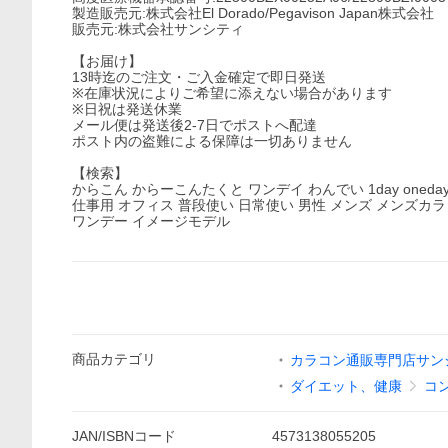
製造販売元:株式会社El Dorado/Pegavison Japan株式会社
販売元:株式会社サンシティ
【お届け】
13時迄のご注文・ご入金確定で即日発送
※在庫状況によりご希望に添えない場合があります
※日祝は発送休業
メール便は発送後2-7日でポストへ配達
ポスト内の盗難による保障は一切ありません
【検索】
からこん からーこんたくと ワンデイ わんでい 1day oneday
仕事用 オフィス 普段使い 日常使い 男性 メンズ メンズカラ
ワンデー イメージモデル
商品
カテゴリ
カラコン通販専門店サン
ダイエット、健康
コ
JAN/ISBNコード
4573138055205