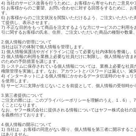
4) 当社のサービス改善を行うために、お客様から寄せられたご意見や
5) お客様からのご要望、お問い合わせに対する回答をするために、お客
す。

6) お客様からのご注文状況を閲覧いただけるよう、ご注文いただい
て提供し、表示させます。

7) 不正な目的をもって商品を注文するような方にサービスのご利用
引に関するお客様の氏名、住所、ご注文いただいた商品の種類や数量、
2.個人情報の管理について

当社は以下の体制で個人情報を管理します。

1) 個人情報保護法やガイドラインに従って必要な社内体制を整備し、
2) 個人情報の利用を業務上必要な社員だけに制限し、個人情報が含
のための予防措置を講じます。

3) システムに保存されている個人情報については、業務上必要な社
権限管理を実施します。なお、アカウントとパスワードは漏えい、滅失
4) インターネットによる個人情報にかかわるデータ伝送時のセキュリ
を使用します。

5) サービスに支障が生じないことを前提として、個人情報の受領時か
3.第三者提供について

ご注文の際には、このプライバシーポリシーを理解のうえ、1．6）、
くことになります。

なお、ヤフー株式会社に提供される情報についてはヤフー株式会社の
を義務付けております。

4.個人情報の開示について

1) 当社は、お客様の同意がない限り、個人情報を第三者に開示する
はありません。
