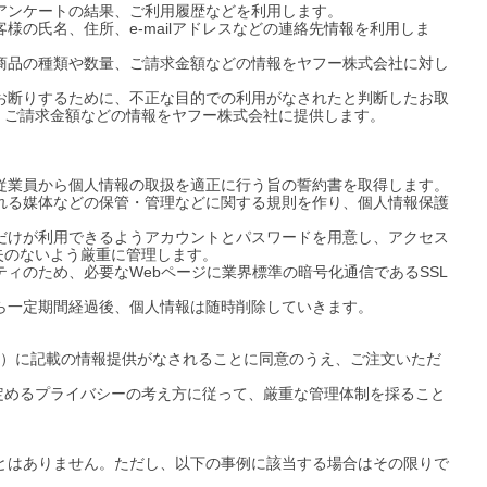
アンケートの結果、ご利用履歴などを利用します。

様の氏名、住所、e-mailアドレスなどの連絡先情報を利用しま
た商品の種類や数量、ご請求金額などの情報をヤフー株式会社に対し
をお断りするために、不正な目的での利用がなされたと判断したお取
ご請求金額などの情報をヤフー株式会社に提供します。

従業員から個人情報の取扱を適正に行う旨の誓約書を取得します。

まれる媒体などの保管・管理などに関する規則を作り、個人情報保護
員だけが利用できるようアカウントとパスワードを用意し、アクセス
のないよう厳重に管理します。

ティのため、必要なWebページに業界標準の暗号化通信であるSSL
ら一定期間経過後、個人情報は随時削除していきます。

7）に記載の情報提供がなされることに同意のうえ、ご注文いただ
定めるプライバシーの考え方に従って、厳重な管理体制を採ること
ことはありません。ただし、以下の事例に該当する場合はその限りで