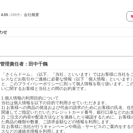
会社概要
4.55
（
398
件
）
わせ
管理責任者：
田中千鶴
「さくらドーム」（以下、「当社」といいます）ではお客様に当社をご利
レスなどお取引やご連絡に必要な情報（以下「個人情報」といいます
と、このプライバシーポリシーに則って個人情報を取り扱います。こ
いに関するお客様と当社との間のお約束です。

1.個人情報の利用目的について

当社は個人情報を以下の目的で利用させていただきます。

1) お客様への商品の発送および代金の請求のためにお客様の氏名、
関連してご指定いただいたクレジットカード番号、銀行口座などのお支
2) ご注文の内容や配送方法などを連絡したり確認するために、お客様の
た商品の種類や数量、ご請求金額などの情報を利用します。

3) お客様に当社が行うキャンペーンや商品・サービスのご案内をするた
スなどの連絡先情報を利用します。
