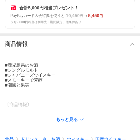
合計5,000円相当プレゼント！
10,450
5,450
PayPayカード入会特典を使うと
円
円
うち2,000円相当は利用先・期間限定。他条件あり
商品情報
#鹿児島県のお酒
#シングルモルト
#ジャパニーズウイスキー
#スモーキーで芳醇
#潮風と果実
〔商品情報〕
「嘉之助シングルモルトピーテッド」は、鹿児島県にある嘉之助
もっと見る
蒸溜所で造られる、珍しいピーテッドタイプのジャパニーズシン
グルモルトウイスキーです。
麦芽を乾燥させる際にピート（泥炭）の煙を焚き込むことで、独
特のスモーキーな香りが加えられています。
食品
ドリンク、水、お酒
ウィスキー
国産ウイスキー
潮風を感じさせるような香りと、嘉之助らしいフルーティーで奥