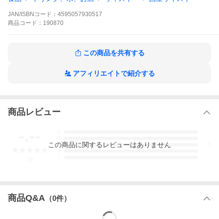
行きのある味わいが融合し、豊かな余韻が長く続きます。
JAN/ISBNコード：
4595057930517
シングルモルトならではの個性を持ちつつ、飲みやすいバランス
も兼ね備えており、少し冒険してみたいウイスキー初心者の方に
商品
コード：
190870
もおすすめです。
この商品を共有する
〔蒸溜所のこだわり〕
アフィリエイトで紹介する
嘉之助蒸溜所は、「美と技の融合」を信念に掲げ、伝統と革新を
追求しています。
鹿児島県吹上浜に位置し、その風土（海風、温泉水など）をウイ
スキー造りに活かしています。
特に、個性の異なる3基の蒸溜釜を使い分けることで、多彩な原酒
商品レビュー
を造り分け、奥行きのある味わいを実現しています。
また、焼酎蔵としても長い歴史を持つ小正醸造の経験を活かし、
-.--
焼酎樽での熟成など、ジャパニーズウイスキーならではの独自の
5
4
樽使いにも挑戦。日本の自然と技術、そして職人の情熱が詰まっ
この
商品
に関するレビューはありません
3
た、唯一無二のウイスキー造りを目指しています。
2
1
-
件
商品Q&A
（
0
件）