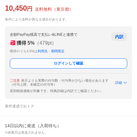
10,450
円
送料無料
（
東京都
）
条件により送料が異なる場合があります。
全額PayPay残高で支払い&LINEと連携で
内訳
獲得
5
%
（
479
pt）
獲得のうち4.5%は
利用先・期間限定
ログインして確認
ご注意
表示よりも実際の付与数・付与率が少ない場合があります
詳細
（付与上限、未確定の付与等）
原則税抜価格が対象です。特典詳細は内訳でご確認ください。
条件達成でおトク
14日以内に発送（入荷待ち）
※休業日は発送されません。